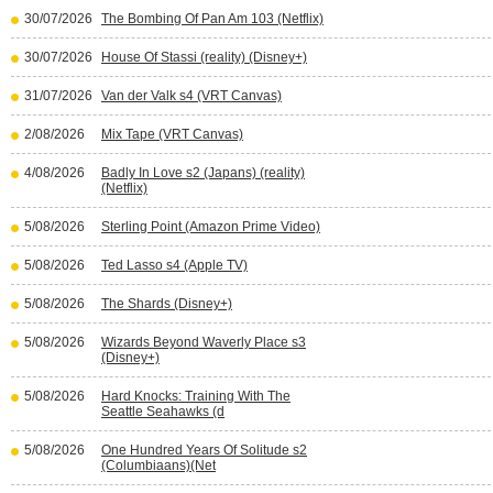
30/07/2026
The Bombing Of Pan Am 103 (Netflix)
30/07/2026
House Of Stassi (reality) (Disney+)
31/07/2026
Van der Valk s4 (VRT Canvas)
2/08/2026
Mix Tape (VRT Canvas)
4/08/2026
Badly In Love s2 (Japans) (reality)
(Netflix)
5/08/2026
Sterling Point (Amazon Prime Video)
5/08/2026
Ted Lasso s4 (Apple TV)
5/08/2026
The Shards (Disney+)
5/08/2026
Wizards Beyond Waverly Place s3
(Disney+)
5/08/2026
Hard Knocks: Training With The
Seattle Seahawks (d
5/08/2026
One Hundred Years Of Solitude s2
(Columbiaans)(Net