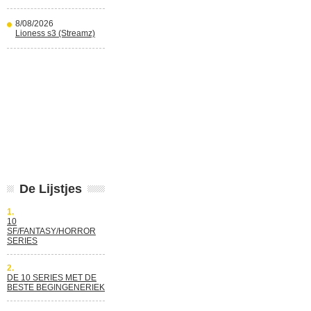
8/08/2026
Lioness s3 (Streamz)
De Lijstjes
1.
10
SF/FANTASY/HORROR
SERIES
2.
DE 10 SERIES MET DE
BESTE BEGINGENERIEK