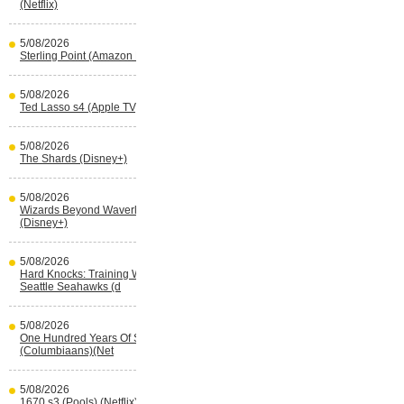
(Netflix)
5/08/2026
Sterling Point (Amazon Prime Video)
5/08/2026
Ted Lasso s4 (Apple TV)
5/08/2026
The Shards (Disney+)
5/08/2026
Wizards Beyond Waverly Place s3
(Disney+)
5/08/2026
Hard Knocks: Training With The
Seattle Seahawks (d
5/08/2026
One Hundred Years Of Solitude s2
(Columbiaans)(Net
5/08/2026
1670 s3 (Pools) (Netflix)