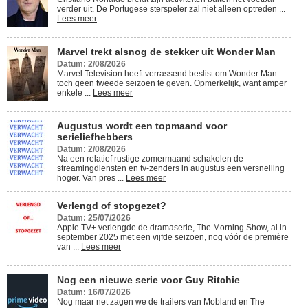
verder uit. De Portugese sterspeler zal niet alleen optreden ...
Lees meer
Marvel trekt alsnog de stekker uit Wonder Man
Datum: 2/08/2026
Marvel Television heeft verrassend beslist om Wonder Man
toch geen tweede seizoen te geven. Opmerkelijk, want amper
enkele ...
Lees meer
Augustus wordt een topmaand voor
serieliefhebbers
Datum: 2/08/2026
Na een relatief rustige zomermaand schakelen de
streamingdiensten en tv-zenders in augustus een versnelling
hoger. Van pres ...
Lees meer
Verlengd of stopgezet?
Datum: 25/07/2026
Apple TV+ verlengde de dramaserie, The Morning Show, al in
september 2025 met een vijfde seizoen, nog vóór de première
van ...
Lees meer
Nog een nieuwe serie voor Guy Ritchie
Datum: 16/07/2026
Nog maar net zagen we de trailers van Mobland en The