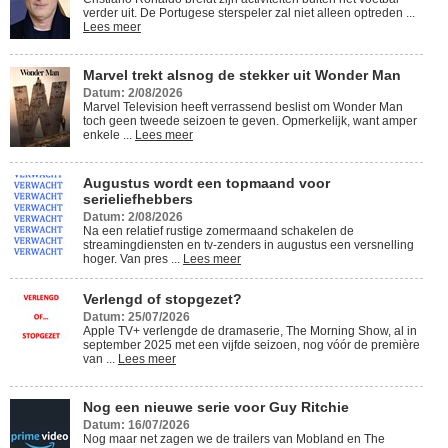
verder uit. De Portugese sterspeler zal niet alleen optreden ...
Lees meer
Marvel trekt alsnog de stekker uit Wonder Man
Datum: 2/08/2026
Marvel Television heeft verrassend beslist om Wonder Man
toch geen tweede seizoen te geven. Opmerkelijk, want amper
enkele ...
Lees meer
Augustus wordt een topmaand voor
serieliefhebbers
Datum: 2/08/2026
Na een relatief rustige zomermaand schakelen de
streamingdiensten en tv-zenders in augustus een versnelling
hoger. Van pres ...
Lees meer
Verlengd of stopgezet?
Datum: 25/07/2026
Apple TV+ verlengde de dramaserie, The Morning Show, al in
september 2025 met een vijfde seizoen, nog vóór de première
van ...
Lees meer
Nog een nieuwe serie voor Guy Ritchie
Datum: 16/07/2026
Nog maar net zagen we de trailers van Mobland en The