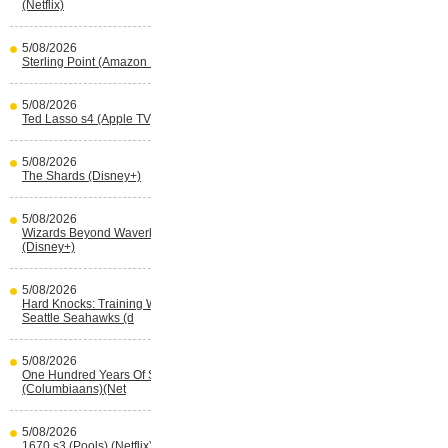
(Netflix)
5/08/2026
Sterling Point (Amazon Prime Video)
5/08/2026
Ted Lasso s4 (Apple TV)
5/08/2026
The Shards (Disney+)
5/08/2026
Wizards Beyond Waverly Place s3
(Disney+)
5/08/2026
Hard Knocks: Training With The
Seattle Seahawks (d
5/08/2026
One Hundred Years Of Solitude s2
(Columbiaans)(Net
5/08/2026
1670 s3 (Pools) (Netflix)