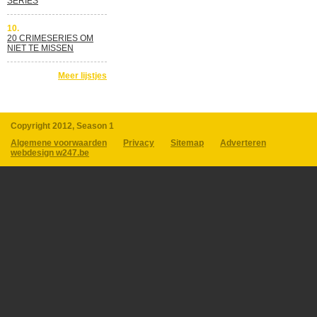
SERIES
10.
20 CRIMESERIES OM
NIET TE MISSEN
Meer lijstjes
Copyright 2012, Season 1
Algemene voorwaarden
Privacy
Sitemap
Adverteren
webdesign w247.be