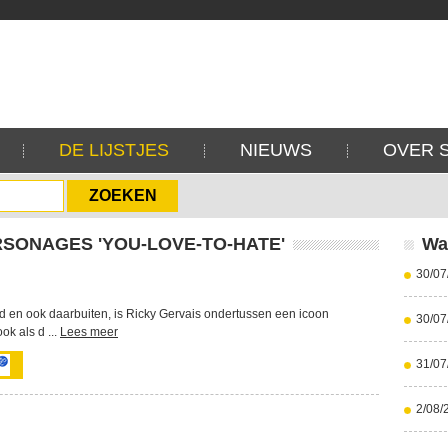
DE LIJSTJES
NIEUWS
OVER 
RSONAGES 'YOU-LOVE-TO-HATE'
Wa
30/07
d en ook daarbuiten, is Ricky Gervais ondertussen een icoon
30/07
k als d ...
Lees meer
31/07
2/08/