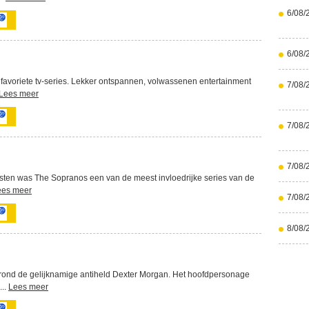
6/08/
6/08/
e favoriete tv-series. Lekker ontspannen, volwassenen entertainment
7/08/
Lees meer
7/08/
7/08/
isten was The Sopranos een van de meest invloedrijke series van de
ees meer
7/08/
8/08/
rond de gelijknamige antiheld Dexter Morgan. Het hoofdpersonage
...
Lees meer