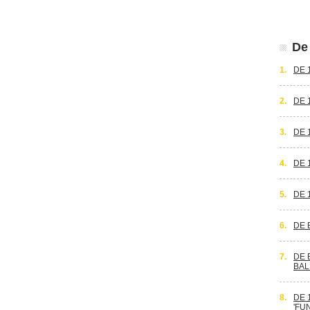
De 
1.
DE 
2.
DE 
3.
DE 
4.
DE 
5.
DE 
6.
DE 
7.
DE 
BAL
8.
DE 
'FU