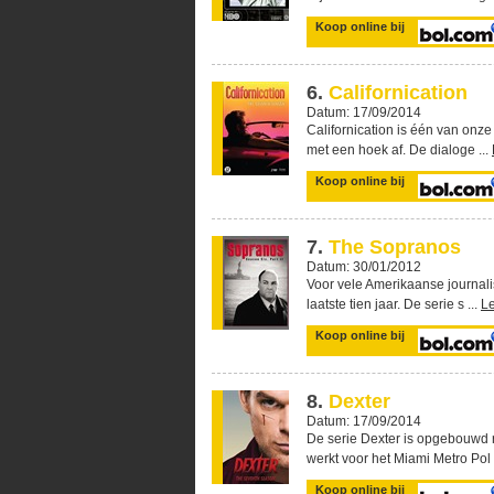
Koop online bij
6.
Californication
Datum: 17/09/2014
Californication is één van onz
met een hoek af. De dialoge ...
Koop online bij
7.
The Sopranos
Datum: 30/01/2012
Voor vele Amerikaanse journal
laatste tien jaar. De serie s ...
L
Koop online bij
8.
Dexter
Datum: 17/09/2014
De serie Dexter is opgebouwd 
werkt voor het Miami Metro Pol 
Koop online bij