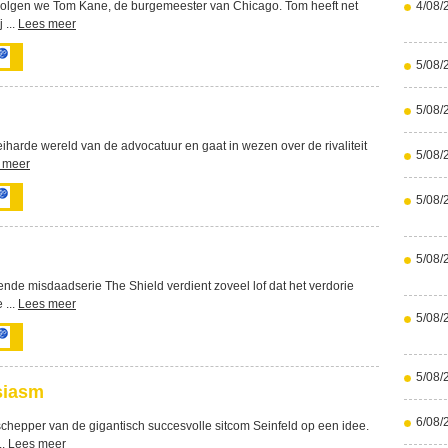
volgen we Tom Kane, de burgemeester van Chicago. Tom heeft net
4/08/
 ...
Lees meer
5/08/
5/08/
iharde wereld van de advocatuur en gaat in wezen over de rivaliteit
5/08/
 meer
5/08/
5/08/
de misdaadserie The Shield verdient zoveel lof dat het verdorie
 ...
Lees meer
5/08/
5/08/
siasm
6/08/
chepper van de gigantisch succesvolle sitcom Seinfeld op een idee.
..
Lees meer