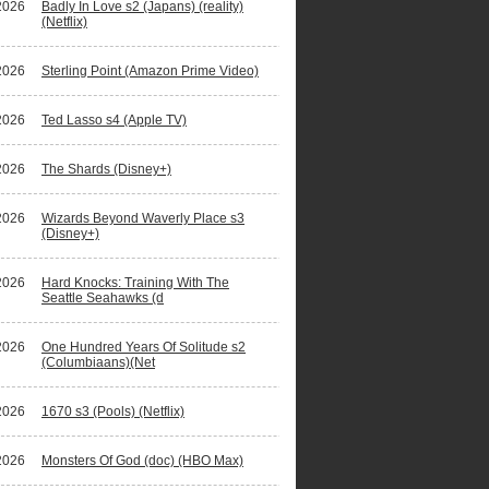
2026
Badly In Love s2 (Japans) (reality)
(Netflix)
2026
Sterling Point (Amazon Prime Video)
2026
Ted Lasso s4 (Apple TV)
2026
The Shards (Disney+)
2026
Wizards Beyond Waverly Place s3
(Disney+)
2026
Hard Knocks: Training With The
Seattle Seahawks (d
2026
One Hundred Years Of Solitude s2
(Columbiaans)(Net
2026
1670 s3 (Pools) (Netflix)
2026
Monsters Of God (doc) (HBO Max)