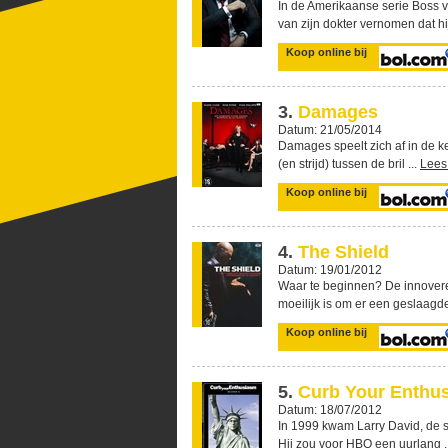
In de Amerikaanse serie Boss 
van zijn dokter vernomen dat hij
Koop online bij
3.
Damages
Datum: 21/05/2014
Damages speelt zich af in de ke
(en strijd) tussen de bril ...
Lees
Koop online bij
4.
The Shield
Datum: 19/01/2012
Waar te beginnen? De innoveren
moeilijk is om er een geslaagde
Koop online bij
5.
Curb Your Enthu
Datum: 18/07/2012
In 1999 kwam Larry David, de s
Hij zou voor HBO een uurlang .