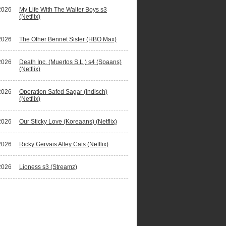
2026
My Life With The Walter Boys s3
(Netflix)
2026
The Other Bennet Sister (HBO Max)
2026
Death Inc. (Muertos S.L.) s4 (Spaans)
(Netflix)
2026
Operation Safed Sagar (Indisch)
(Netflix)
2026
Our Sticky Love (Koreaans) (Netflix)
2026
Ricky Gervais Alley Cats (Netflix)
2026
Lioness s3 (Streamz)