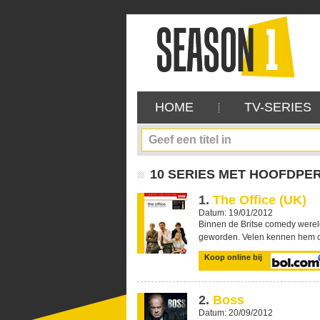
HOME
TV-SERIES
10 SERIES MET HOOFDPE
1.
The Office (UK)
Datum: 19/01/2012
Binnen de Britse comedy werel
geworden. Velen kennen hem oo
Koop online bij
2.
Boss
Datum: 20/09/2012