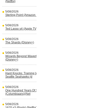
(Netflix)
5/08/2026
Sterling Point (Amazon Prime Video)
5/08/2026
Ted Lasso s4 (Apple TV)
5/08/2026
The Shards (Disney+)
5/08/2026
Wizards Beyond Waverly Place s3
(Disney+)
5/08/2026
Hard Knocks: Training With The
Seattle Seahawks (d
5/08/2026
One Hundred Years Of Solitude s2
(Columbiaans)(Net
5/08/2026
1670 s3 (Pools) (Netflix)