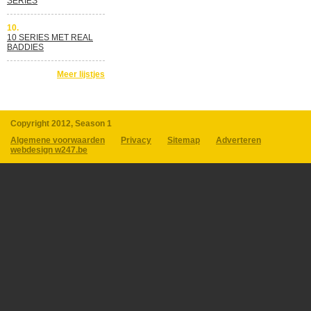
SERIES
10.
10 SERIES MET REAL
BADDIES
Meer lijstjes
Copyright 2012, Season 1
Algemene voorwaarden
Privacy
Sitemap
Adverteren
webdesign w247.be