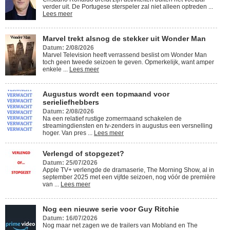
verder uit. De Portugese sterspeler zal niet alleen optreden ...
Lees meer
Marvel trekt alsnog de stekker uit Wonder Man
Datum: 2/08/2026
Marvel Television heeft verrassend beslist om Wonder Man
toch geen tweede seizoen te geven. Opmerkelijk, want amper
enkele ...
Lees meer
Augustus wordt een topmaand voor
serieliefhebbers
Datum: 2/08/2026
Na een relatief rustige zomermaand schakelen de
streamingdiensten en tv-zenders in augustus een versnelling
hoger. Van pres ...
Lees meer
Verlengd of stopgezet?
Datum: 25/07/2026
Apple TV+ verlengde de dramaserie, The Morning Show, al in
september 2025 met een vijfde seizoen, nog vóór de première
van ...
Lees meer
Nog een nieuwe serie voor Guy Ritchie
Datum: 16/07/2026
Nog maar net zagen we de trailers van Mobland en The