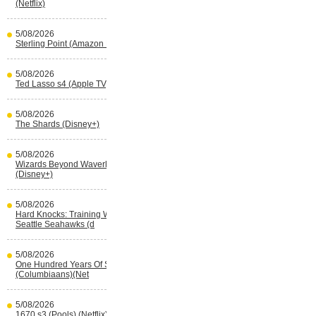
(Netflix)
5/08/2026
Sterling Point (Amazon Prime Video)
5/08/2026
Ted Lasso s4 (Apple TV)
5/08/2026
The Shards (Disney+)
5/08/2026
Wizards Beyond Waverly Place s3
(Disney+)
5/08/2026
Hard Knocks: Training With The
Seattle Seahawks (d
5/08/2026
One Hundred Years Of Solitude s2
(Columbiaans)(Net
5/08/2026
1670 s3 (Pools) (Netflix)