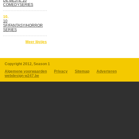
DE BESTE 10
COMEDYSERIES
10.
10
SF/FANTASY/HORROR
SERIES
Meer lijstjes
Copyright 2012, Season 1
Algemene voorwaarden
Privacy
Sitemap
Adverteren
webdesign w247.be