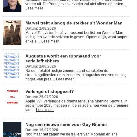
verder uit. De Portugese sterspeler zal niet alleen optreden ...
Lees meer
Marvel trekt alsnog de stekker uit Wonder Man
Datum: 2/08/2026
Marvel Television heeft verrassend beslist om Wonder Man
toch geen tweede seizoen te geven. Opmerkelijk, want amper
enkele ...
Lees meer
Augustus wordt een topmaand voor
serieliefhebbers
Datum: 2/08/2026
Na een relatief rustige zomermaand schakelen de
streamingdiensten en tv-zenders in augustus een versnelling
hoger. Van pres ...
Lees meer
Verlengd of stopgezet?
Datum: 25/07/2026
Apple TV+ verlengde de dramaserie, The Morning Show, al in
september 2025 met een vijfde seizoen, nog vóór de première
van ...
Lees meer
Nog een nieuwe serie voor Guy Ritchie
Datum: 16/07/2026
Nog maar net zagen we de trailers van Mobland en The