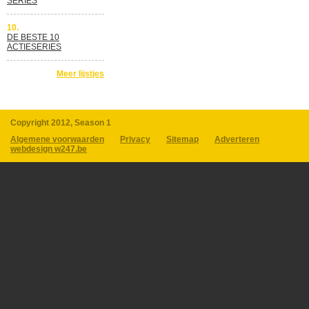
SERIES
10.
DE BESTE 10
ACTIESERIES
Meer lijstjes
Copyright 2012, Season 1
Algemene voorwaarden
Privacy
Sitemap
Adverteren
webdesign w247.be