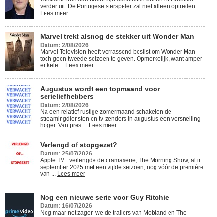
verder uit. De Portugese sterspeler zal niet alleen optreden ...
Lees meer
Marvel trekt alsnog de stekker uit Wonder Man
Datum: 2/08/2026
Marvel Television heeft verrassend beslist om Wonder Man
toch geen tweede seizoen te geven. Opmerkelijk, want amper
enkele ...
Lees meer
Augustus wordt een topmaand voor
serieliefhebbers
Datum: 2/08/2026
Na een relatief rustige zomermaand schakelen de
streamingdiensten en tv-zenders in augustus een versnelling
hoger. Van pres ...
Lees meer
Verlengd of stopgezet?
Datum: 25/07/2026
Apple TV+ verlengde de dramaserie, The Morning Show, al in
september 2025 met een vijfde seizoen, nog vóór de première
van ...
Lees meer
Nog een nieuwe serie voor Guy Ritchie
Datum: 16/07/2026
Nog maar net zagen we de trailers van Mobland en The