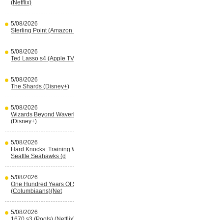
(Netflix)
5/08/2026
Sterling Point (Amazon Prime Video)
5/08/2026
Ted Lasso s4 (Apple TV)
5/08/2026
The Shards (Disney+)
5/08/2026
Wizards Beyond Waverly Place s3
(Disney+)
5/08/2026
Hard Knocks: Training With The
Seattle Seahawks (d
5/08/2026
One Hundred Years Of Solitude s2
(Columbiaans)(Net
5/08/2026
1670 s3 (Pools) (Netflix)