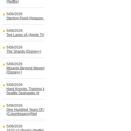
(Netflix)
5/08/2026
Sterling Point (Amazon Prime Video)
5/08/2026
Ted Lasso s4 (Apple TV)
5/08/2026
The Shards (Disney+)
5/08/2026
Wizards Beyond Waverly Place s3
(Disney+)
5/08/2026
Hard Knocks: Training With The
Seattle Seahawks (d
5/08/2026
One Hundred Years Of Solitude s2
(Columbiaans)(Net
5/08/2026
1670 s3 (Pools) (Netflix)