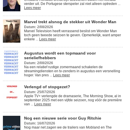
verder uit. De Portugese sterspeler zal niet alleen optreden ...
Lees meer
Marvel trekt alsnog de stekker uit Wonder Man
Datum: 2/08/2026
Marvel Television heeft verrassend beslist om Wonder Man
toch geen tweede seizoen te geven. Opmerkelijk, want amper
enkele ...
Lees meer
Augustus wordt een topmaand voor
serieliefhebbers
Datum: 2/08/2026
Na een relatief rustige zomermaand schakelen de
streamingdiensten en tv-zenders in augustus een versnelling
hoger. Van pres ...
Lees meer
Verlengd of stopgezet?
Datum: 25/07/2026
Apple TV+ verlengde de dramaserie, The Morning Show, al in
september 2025 met een vijfde seizoen, nog vóór de première
van ...
Lees meer
Nog een nieuwe serie voor Guy Ritchie
Datum: 16/07/2026
Nog maar net zagen we de trailers van Mobland en The