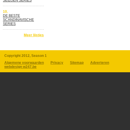
SEIZOEN SERIES
10.
DE BESTE
SCANDINAVISCHE
SERIES
Meer lijstjes
Copyright 2012, Season 1
Algemene voorwaarden
Privacy
Sitemap
Adverteren
webdesign w247.be