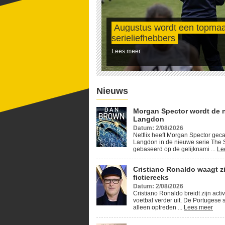
Augustus wordt een topma
serieliefhebbers
Lees meer
Nieuws
Morgan Spector wordt de 
Langdon
Datum: 2/08/2026
Netflix heeft Morgan Spector geca
Langdon in de nieuwe serie The S
gebaseerd op de gelijknami ...
Le
Cristiano Ronaldo waagt z
fictiereeks
Datum: 2/08/2026
Cristiano Ronaldo breidt zijn activ
voetbal verder uit. De Portugese s
alleen optreden ...
Lees meer