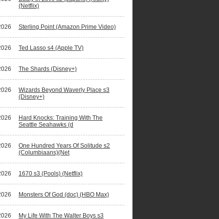
(Netflix)
2026
Sterling Point (Amazon Prime Video)
ano Ronaldo waagt zich aan fictiereeks
2026
Ted Lasso s4 (Apple TV)
2026
The Shards (Disney+)
2026
Wizards Beyond Waverly Place s3
(Disney+)
2026
Hard Knocks: Training With The
Seattle Seahawks (d
2026
One Hundred Years Of Solitude s2
(Columbiaans)(Net
2026
1670 s3 (Pools) (Netflix)
2026
Monsters Of God (doc) (HBO Max)
2026
My Life With The Walter Boys s3