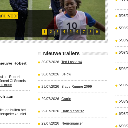
and voor
5/08/
Cristi
5/08/
Lees meer
1
2
3
4
5
6
7
8
9
5/08/
Nieuwe trailers
5/08/
30/07/2026
Ted Lasso s4
nieuwe Robert
5/08/
30/07/2026
Below
st als Robert
ecret Of Secrets,
es meer
5/08/
29/07/2026
Blade Runner 2099
ich aan
29/07/2026
Carrie
5/08/
iteiten buiten het
29/07/2026
Dark Matter s2
6/08/
terspeler zal niet
29/07/2026
Neuromancer
6/08/