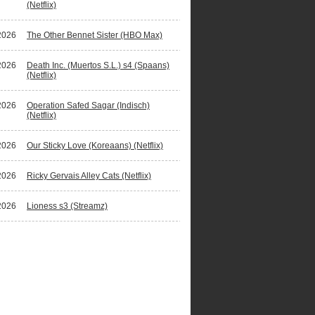
(Netflix)
2026
The Other Bennet Sister (HBO Max)
2026
Death Inc. (Muertos S.L.) s4 (Spaans)
(Netflix)
2026
Operation Safed Sagar (Indisch)
(Netflix)
2026
Our Sticky Love (Koreaans) (Netflix)
2026
Ricky Gervais Alley Cats (Netflix)
2026
Lioness s3 (Streamz)