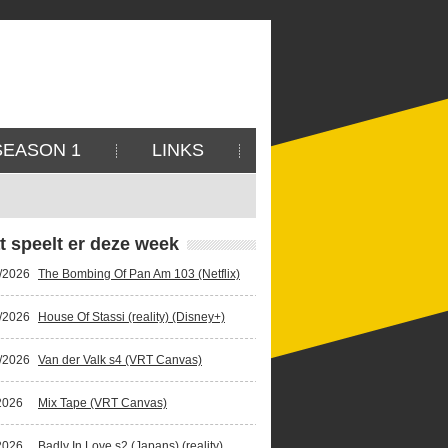
SEASON 1
LINKS
t speelt er deze week
/2026
The Bombing Of Pan Am 103 (Netflix)
/2026
House Of Stassi (reality) (Disney+)
/2026
Van der Valk s4 (VRT Canvas)
2026
Mix Tape (VRT Canvas)
2026
Badly In Love s2 (Japans) (reality)