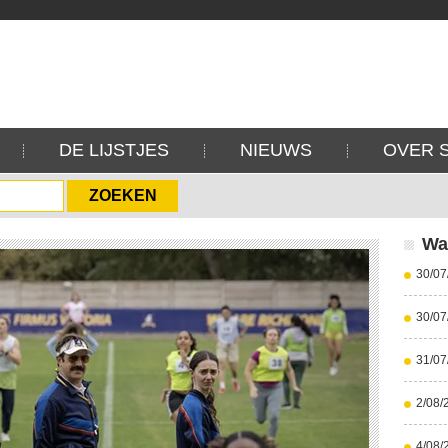
DE LIJSTJES
NIEUWS
OVER 
Wa
30/07
30/07
31/07
2/08/
4/08/