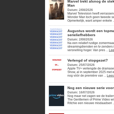
Marvel trekt alsnog de ste
Man
Datum: 2/08/2026
Marvel Television heeft verrassen
Wonder Man toch geen tweede se
Opmerkelijk, want amper enkele .
Augustus wordt een topm
serieliefhebbers
Datum: 2/08/2026
Na een relatief rustige zomerma
streamingdiensten en tv-zenders 
versnelling hoger. Van pres ...
Lee
Verlengd of stopgezet?
Datum: 25/07/2026
Apple TV+ verlengde de dramase
Show, al in september 2025 met e
nog vóór de première van ...
Lees
Nog een nieuwe serie voor
Datum: 16/07/2026
Nog maar net zagen we de traile
The Gentlemen of Prime Video wi
Ritchie een nieuwe misdaadseri .