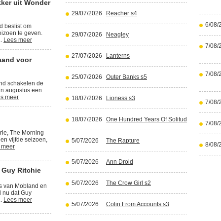
kker uit Wonder
29/07/2026
Reacher s4
6/08/
d beslist om
izoen te geven.
29/07/2026
Neagley
..
Lees meer
7/08/
27/07/2026
Lanterns
aand voor
7/08/
25/07/2026
Outer Banks s5
and schakelen de
in augustus een
s meer
18/07/2026
Lioness s3
7/08/
18/07/2026
One Hundred Years Of Solitude part 2
7/08/
rie, The Morning
en vijfde seizoen,
5/07/2026
The Rapture
8/08/
 meer
5/07/2026
Ann Droid
 Guy Ritchie
5/07/2026
The Crow Girl s2
rs van Mobland en
l nu dat Guy
..
Lees meer
5/07/2026
Colin From Accounts s3