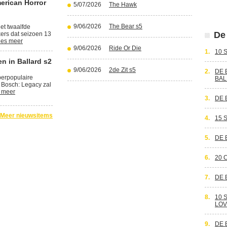
erican Horror
5/07/2026
The Hawk
9/06/2026
The Bear s5
et twaalfde
De 
kers dat seizoen 13
es meer
9/06/2026
Ride Or Die
1.
10 
n in Ballard s2
9/06/2026
2de Zit s5
2.
DE 
perpopulaire
BAL
 Bosch: Legacy zal
 meer
3.
DE 
Meer nieuwsitems
4.
15 
5.
DE 
6.
20 
7.
DE 
8.
10 
LOV
9.
DE 