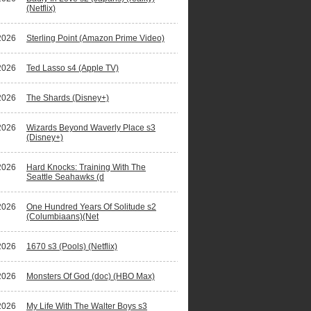
(Netflix)
2026
Sterling Point (Amazon Prime Video)
ano Ronaldo waagt zich aan fictiereeks
2026
Ted Lasso s4 (Apple TV)
2026
The Shards (Disney+)
2026
Wizards Beyond Waverly Place s3
(Disney+)
2026
Hard Knocks: Training With The
Seattle Seahawks (d
2026
One Hundred Years Of Solitude s2
(Columbiaans)(Net
2026
1670 s3 (Pools) (Netflix)
2026
Monsters Of God (doc) (HBO Max)
2026
My Life With The Walter Boys s3