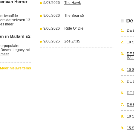
erican Horror
5/07/2026
The Hawk
9/06/2026
The Bear s5
et twaalfde
De 
kers dat seizoen 13
es meer
9/06/2026
Ride Or Die
1.
DE 
n in Ballard s2
9/06/2026
2de Zit s5
2.
10 
perpopulaire
 Bosch: Legacy zal
3.
DE 
 meer
BAL
Meer nieuwsitems
4.
10 
5.
DE 
6.
DE 
7.
DE 
8.
10 
9.
15 