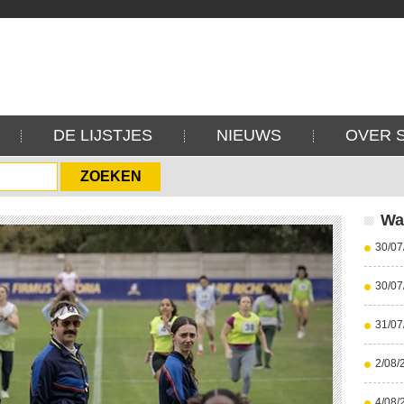
DE LIJSTJES
NIEUWS
OVER 
Wa
30/07
30/07
31/07
2/08/
4/08/