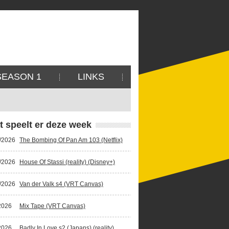
SEASON 1
LINKS
t speelt er deze week
/2026
The Bombing Of Pan Am 103 (Netflix)
/2026
House Of Stassi (reality) (Disney+)
/2026
Van der Valk s4 (VRT Canvas)
2026
Mix Tape (VRT Canvas)
2026
Badly In Love s2 (Japans) (reality)