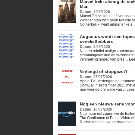
Marvel trekt alsnog de ste
Man
Datum: 2/08/2026
Marvel Television heeft verrassen
Wonder Man toch geen tweede se
Opmerkelijk, want amper enkele .
Augustus wordt een topm
serieliefhebbers
Datum: 2/08/2026
Na een relatief rustige zomerma
streamingdiensten en tv-zenders 
versnelling hoger. Van pres ...
Lee
Verlengd of stopgezet?
Datum: 25/07/2026
Apple TV+ verlengde de dramase
Show, al in september 2025 met e
nog vóór de première van ...
Lees
Nog een nieuwe serie voor
Datum: 16/07/2026
Nog maar net zagen we de traile
The Gentlemen of Prime Video wi
Ritchie een nieuwe misdaadseri .