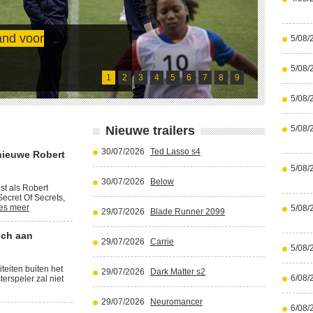
and voor
5/08/
Cristi
5/08/
Lees meer
1
2
3
4
5
6
7
8
9
5/08/
Nieuwe trailers
5/08/
30/07/2026
Ted Lasso s4
nieuwe Robert
5/08/
30/07/2026
Below
st als Robert
ecret Of Secrets,
es meer
5/08/
29/07/2026
Blade Runner 2099
ich aan
29/07/2026
Carrie
5/08/
iteiten buiten het
29/07/2026
Dark Matter s2
6/08/
terspeler zal niet
29/07/2026
Neuromancer
6/08/