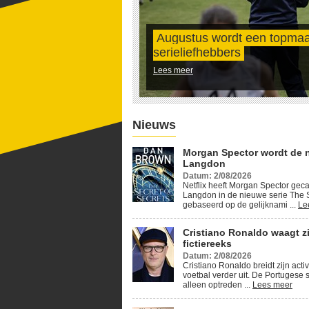
Augustus wordt een topma
serieliefhebbers
Lees meer
Nieuws
Morgan Spector wordt de 
Langdon
Datum: 2/08/2026
Netflix heeft Morgan Spector geca
Langdon in de nieuwe serie The S
gebaseerd op de gelijknami ...
Le
Cristiano Ronaldo waagt z
fictiereeks
Datum: 2/08/2026
Cristiano Ronaldo breidt zijn activ
voetbal verder uit. De Portugese s
alleen optreden ...
Lees meer