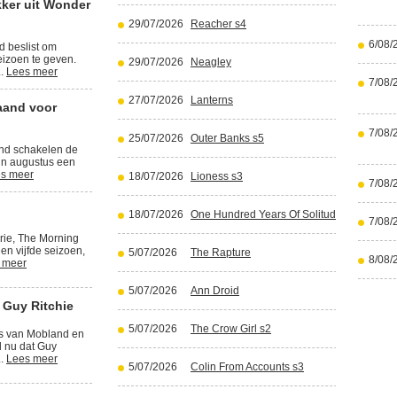
kker uit Wonder
29/07/2026
Reacher s4
6/08/
d beslist om
izoen te geven.
29/07/2026
Neagley
..
Lees meer
7/08/
27/07/2026
Lanterns
aand voor
7/08/
25/07/2026
Outer Banks s5
and schakelen de
in augustus een
s meer
18/07/2026
Lioness s3
7/08/
18/07/2026
One Hundred Years Of Solitude part 2
7/08/
rie, The Morning
en vijfde seizoen,
5/07/2026
The Rapture
8/08/
 meer
5/07/2026
Ann Droid
 Guy Ritchie
5/07/2026
The Crow Girl s2
rs van Mobland en
l nu dat Guy
..
Lees meer
5/07/2026
Colin From Accounts s3