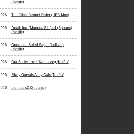
(Netflix)
2026
The Other Bennet Sister (HBO Max)
2026
Death Inc. (Muertos S.L.) s4 (Spaans)
(Netflix)
2026
Operation Safed Sagar (Indisch)
(Netflix)
2026
Our Sticky Love (Koreaans) (Netflix)
2026
Ricky Gervais Alley Cats (Netflix)
2026
Lioness s3 (Streamz)