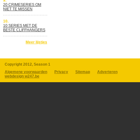
9.
20 CRIMESERIES OM
NIET TE MISSEN
10.
10 SERIES MET DE
BESTE CLIFFHANGERS
Meer lijstjes
Copyright 2012, Season 1
Algemene voorwaarden
Privacy
Sitemap
Adverteren
webdesign w247.be