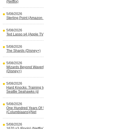
(Netflix)
5/08/2026
Sterling Point (Amazon Prime Video)
5/08/2026
Ted Lasso s4 (Apple TV)
5/08/2026
The Shards (Disney+)
5/08/2026
Wizards Beyond Waverly Place s3
(Disney+)
5/08/2026
Hard Knocks: Training With The
Seattle Seahawks (d
5/08/2026
One Hundred Years Of Solitude s2
(Columbiaans)(Net
5/08/2026
1670 s3 (Pools) (Netflix)