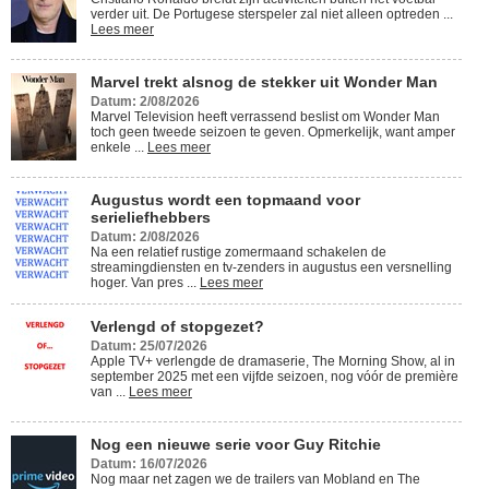
verder uit. De Portugese sterspeler zal niet alleen optreden ...
Lees meer
Marvel trekt alsnog de stekker uit Wonder Man
Datum: 2/08/2026
Marvel Television heeft verrassend beslist om Wonder Man
toch geen tweede seizoen te geven. Opmerkelijk, want amper
enkele ...
Lees meer
Augustus wordt een topmaand voor
serieliefhebbers
Datum: 2/08/2026
Na een relatief rustige zomermaand schakelen de
streamingdiensten en tv-zenders in augustus een versnelling
hoger. Van pres ...
Lees meer
Verlengd of stopgezet?
Datum: 25/07/2026
Apple TV+ verlengde de dramaserie, The Morning Show, al in
september 2025 met een vijfde seizoen, nog vóór de première
van ...
Lees meer
Nog een nieuwe serie voor Guy Ritchie
Datum: 16/07/2026
Nog maar net zagen we de trailers van Mobland en The