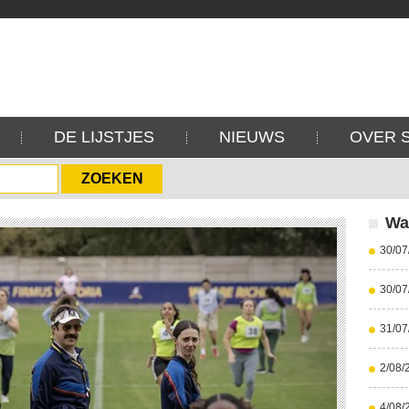
DE LIJSTJES
NIEUWS
OVER 
Wa
30/07
30/07
31/07
2/08/
4/08/