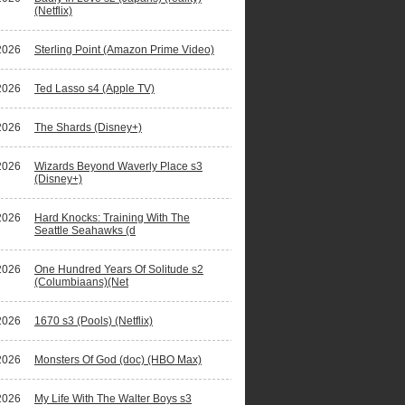
(Netflix)
2026
Sterling Point (Amazon Prime Video)
ano Ronaldo waagt zich aan fictiereeks
2026
Ted Lasso s4 (Apple TV)
2026
The Shards (Disney+)
2026
Wizards Beyond Waverly Place s3
(Disney+)
2026
Hard Knocks: Training With The
Seattle Seahawks (d
2026
One Hundred Years Of Solitude s2
(Columbiaans)(Net
2026
1670 s3 (Pools) (Netflix)
2026
Monsters Of God (doc) (HBO Max)
2026
My Life With The Walter Boys s3