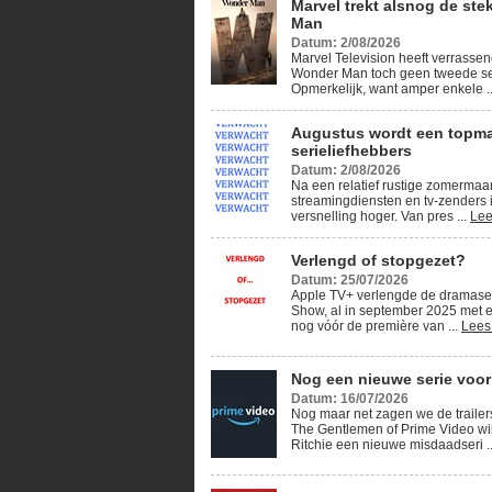
Marvel trekt alsnog de ste
Man
Datum: 2/08/2026
Marvel Television heeft verrassen
Wonder Man toch geen tweede se
Opmerkelijk, want amper enkele .
Augustus wordt een topm
serieliefhebbers
Datum: 2/08/2026
Na een relatief rustige zomerma
streamingdiensten en tv-zenders 
versnelling hoger. Van pres ...
Lee
Verlengd of stopgezet?
Datum: 25/07/2026
Apple TV+ verlengde de dramase
Show, al in september 2025 met e
nog vóór de première van ...
Lees
Nog een nieuwe serie voor
Datum: 16/07/2026
Nog maar net zagen we de traile
The Gentlemen of Prime Video wi
Ritchie een nieuwe misdaadseri .