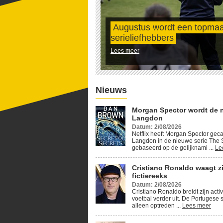
Augustus wordt een topma
serieliefhebbers
Lees meer
Nieuws
Morgan Spector wordt de 
Langdon
Datum: 2/08/2026
Netflix heeft Morgan Spector geca
Langdon in de nieuwe serie The S
gebaseerd op de gelijknami ...
Le
Cristiano Ronaldo waagt z
fictiereeks
Datum: 2/08/2026
Cristiano Ronaldo breidt zijn activ
voetbal verder uit. De Portugese s
alleen optreden ...
Lees meer