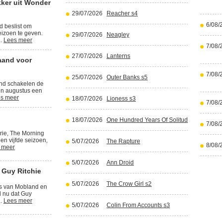
kker uit Wonder
29/07/2026
Reacher s4
6/08/
d beslist om
izoen te geven.
29/07/2026
Neagley
..
Lees meer
7/08/
27/07/2026
Lanterns
aand voor
7/08/
25/07/2026
Outer Banks s5
and schakelen de
in augustus een
s meer
18/07/2026
Lioness s3
7/08/
18/07/2026
One Hundred Years Of Solitude part 2
7/08/
rie, The Morning
en vijfde seizoen,
5/07/2026
The Rapture
8/08/
 meer
5/07/2026
Ann Droid
 Guy Ritchie
5/07/2026
The Crow Girl s2
rs van Mobland en
l nu dat Guy
..
Lees meer
5/07/2026
Colin From Accounts s3