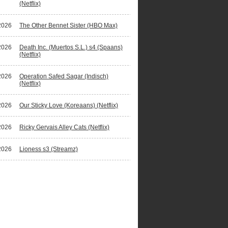
(Netflix)
2026
The Other Bennet Sister (HBO Max)
2026
Death Inc. (Muertos S.L.) s4 (Spaans)
(Netflix)
2026
Operation Safed Sagar (Indisch)
(Netflix)
2026
Our Sticky Love (Koreaans) (Netflix)
2026
Ricky Gervais Alley Cats (Netflix)
2026
Lioness s3 (Streamz)