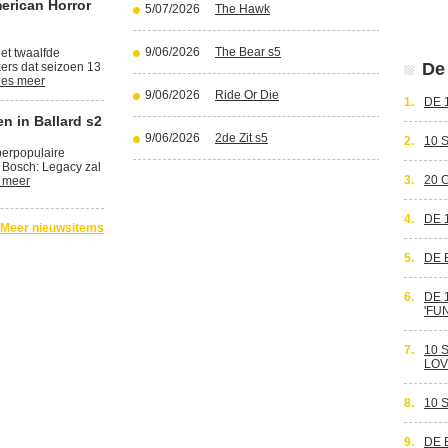
erican Horror
5/07/2026
The Hawk
9/06/2026
The Bear s5
et twaalfde
De 
kers dat seizoen 13
es meer
9/06/2026
Ride Or Die
1.
DE 
n in Ballard s2
9/06/2026
2de Zit s5
2.
10 
perpopulaire
 Bosch: Legacy zal
3.
20 
 meer
4.
DE 
Meer nieuwsitems
5.
DE 
6.
DE 
'FU
7.
10 
LOV
8.
10 
9.
DE 