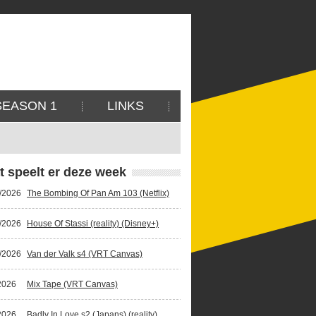
SEASON 1
LINKS
t speelt er deze week
/2026
The Bombing Of Pan Am 103 (Netflix)
/2026
House Of Stassi (reality) (Disney+)
/2026
Van der Valk s4 (VRT Canvas)
2026
Mix Tape (VRT Canvas)
2026
Badly In Love s2 (Japans) (reality)