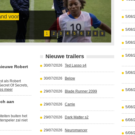
and voor
5/08/
Cristi
5/08/
Lees meer
1
2
3
4
5
6
7
8
9
5/08/
Nieuwe trailers
5/08/
30/07/2026
Ted Lasso s4
nieuwe Robert
5/08/
30/07/2026
Below
st als Robert
ecret Of Secrets,
es meer
5/08/
29/07/2026
Blade Runner 2099
ich aan
29/07/2026
Carrie
5/08/
iteiten buiten het
29/07/2026
Dark Matter s2
6/08/
terspeler zal niet
29/07/2026
Neuromancer
6/08/