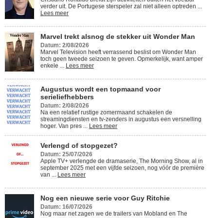
verder uit. De Portugese sterspeler zal niet alleen optreden ...
Lees meer
Marvel trekt alsnog de stekker uit Wonder Man
Datum: 2/08/2026
Marvel Television heeft verrassend beslist om Wonder Man
toch geen tweede seizoen te geven. Opmerkelijk, want amper
enkele ...
Lees meer
Augustus wordt een topmaand voor
serieliefhebbers
Datum: 2/08/2026
Na een relatief rustige zomermaand schakelen de
streamingdiensten en tv-zenders in augustus een versnelling
hoger. Van pres ...
Lees meer
Verlengd of stopgezet?
Datum: 25/07/2026
Apple TV+ verlengde de dramaserie, The Morning Show, al in
september 2025 met een vijfde seizoen, nog vóór de première
van ...
Lees meer
Nog een nieuwe serie voor Guy Ritchie
Datum: 16/07/2026
Nog maar net zagen we de trailers van Mobland en The