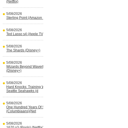
(Netflix)
5/08/2026
Sterling Point (Amazon Prime Video)
5/08/2026
Ted Lasso s4 (Apple TV)
5/08/2026
The Shards (Disney+)
5/08/2026
Wizards Beyond Waverly Place s3
(Disney+)
5/08/2026
Hard Knocks: Training With The
Seattle Seahawks (d
5/08/2026
One Hundred Years Of Solitude s2
(Columbiaans)(Net
5/08/2026
1670 s3 (Pools) (Netflix)