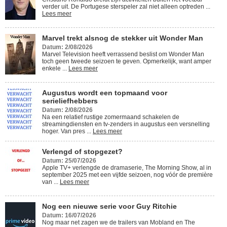
verder uit. De Portugese sterspeler zal niet alleen optreden ...
Lees meer
Marvel trekt alsnog de stekker uit Wonder Man
Datum: 2/08/2026
Marvel Television heeft verrassend beslist om Wonder Man
toch geen tweede seizoen te geven. Opmerkelijk, want amper
enkele ...
Lees meer
Augustus wordt een topmaand voor
serieliefhebbers
Datum: 2/08/2026
Na een relatief rustige zomermaand schakelen de
streamingdiensten en tv-zenders in augustus een versnelling
hoger. Van pres ...
Lees meer
Verlengd of stopgezet?
Datum: 25/07/2026
Apple TV+ verlengde de dramaserie, The Morning Show, al in
september 2025 met een vijfde seizoen, nog vóór de première
van ...
Lees meer
Nog een nieuwe serie voor Guy Ritchie
Datum: 16/07/2026
Nog maar net zagen we de trailers van Mobland en The