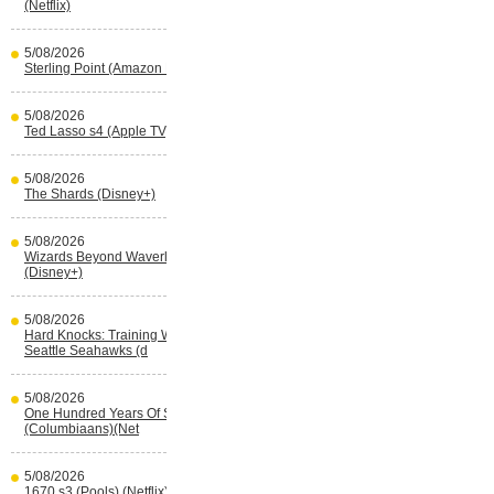
(Netflix)
5/08/2026
Sterling Point (Amazon Prime Video)
5/08/2026
Ted Lasso s4 (Apple TV)
5/08/2026
The Shards (Disney+)
5/08/2026
Wizards Beyond Waverly Place s3
(Disney+)
5/08/2026
Hard Knocks: Training With The
Seattle Seahawks (d
5/08/2026
One Hundred Years Of Solitude s2
(Columbiaans)(Net
5/08/2026
1670 s3 (Pools) (Netflix)