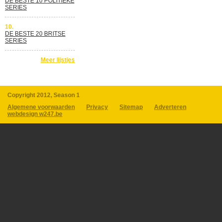
DE BESTE 10 POLITIEKE
SERIES
10.
DE BESTE 20 BRITSE
SERIES
Meer lijstjes
Copyright 2012, Season 1
Algemene voorwaarden
Privacy
Sitemap
Adverteren
webdesign w247.be