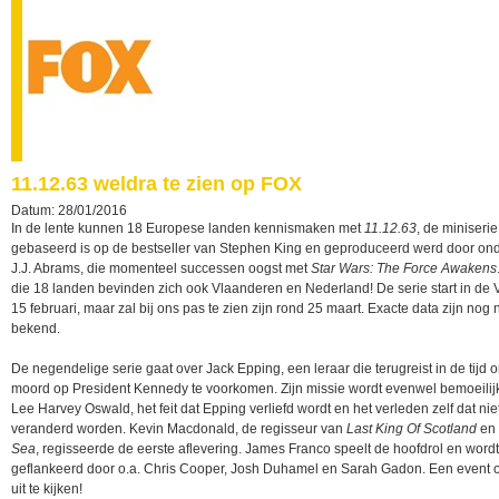
11.12.63 weldra te zien op FOX
Datum: 28/01/2016
In de lente kunnen 18 Europese landen kennismaken met
11.12.63
, de miniserie
gebaseerd is op de bestseller van Stephen King en geproduceerd werd door on
J.J. Abrams, die momenteel successen oogst met
Star Wars: The Force Awakens
die 18 landen bevinden zich ook Vlaanderen en Nederland! De serie start in de 
15 februari, maar zal bij ons pas te zien zijn rond 25 maart. Exacte data zijn nog n
bekend.
De negendelige serie gaat over Jack Epping, een leraar die terugreist in de tijd 
moord op President Kennedy te voorkomen. Zijn missie wordt evenwel bemoeilijk
Lee Harvey Oswald, het feit dat Epping verliefd wordt en het verleden zelf dat niet
veranderd worden. Kevin Macdonald, de regisseur van
Last King Of Scotland
en
Sea
, regisseerde de eerste aflevering. James Franco speelt de hoofdrol en wordt
geflankeerd door o.a. Chris Cooper, Josh Duhamel en Sarah Gadon. Een event 
uit te kijken!