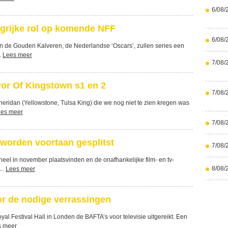
6/08/
ngrijke rol op komende NFF
6/08/
n de Gouden Kalveren, de Nederlandse ‘Oscars’, zullen series een
.
Lees meer
7/08/
or Of Kingstown s1 en 2
7/08/
heridan (Yellowstone, Tulsa King) die we nog niet te zien kregen was
es meer
7/08/
orden voortaan gesplitst
7/08/
neel in november plaatsvinden en de onafhankelijke film- en tv-
8/08/
...
Lees meer
r de nodige verrassingen
al Festival Hall in Londen de BAFTA’s voor televisie uitgereikt. Een
s meer