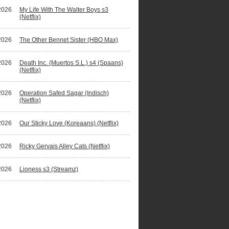
2026
My Life With The Walter Boys s3
(Netflix)
2026
The Other Bennet Sister (HBO Max)
2026
Death Inc. (Muertos S.L.) s4 (Spaans)
(Netflix)
2026
Operation Safed Sagar (Indisch)
(Netflix)
2026
Our Sticky Love (Koreaans) (Netflix)
2026
Ricky Gervais Alley Cats (Netflix)
2026
Lioness s3 (Streamz)