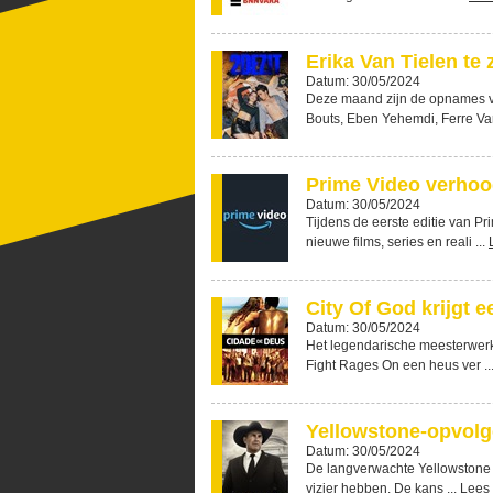
Erika Van Tielen te 
Datum: 30/05/2024
Deze maand zijn de opnames va
Bouts, Eben Yehemdi, Ferre Van
Prime Video verhoo
Datum: 30/05/2024
Tijdens de eerste editie van P
nieuwe films, series en reali ...
City Of God krijgt e
Datum: 30/05/2024
Het legendarische meesterwerk 
Fight Rages On een heus ver ..
Yellowstone-opvolge
Datum: 30/05/2024
De langverwachte Yellowstone sp
vizier hebben. De kans ...
Lees