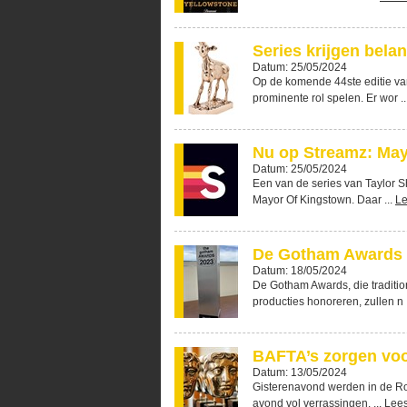
Series krijgen bela
Datum: 25/05/2024
Op de komende 44ste editie va
prominente rol spelen. Er wor ..
Nu op Streamz: May
Datum: 25/05/2024
Een van de series van Taylor S
Mayor Of Kingstown. Daar ...
Le
De Gotham Awards w
Datum: 18/05/2024
De Gotham Awards, die traditio
producties honoreren, zullen n 
BAFTA’s zorgen voo
Datum: 13/05/2024
Gisterenavond werden in de Roy
avond vol verrassingen. ...
Lee