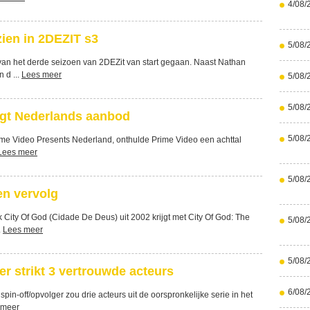
4/08/
zien in 2DEZIT s3
5/08/
n het derde seizoen van 2DEZit van start gegaan. Naast Nathan
 d ...
Lees meer
5/08/
5/08/
gt Nederlands aanbod
5/08/
rime Video Presents Nederland, onthulde Prime Video een achttal
Lees meer
5/08/
en vervolg
City Of God (Cidade De Deus) uit 2002 krijgt met City Of God: The
5/08/
.
Lees meer
5/08/
r strikt 3 vertrouwde acteurs
6/08/
in-off/opvolger zou drie acteurs uit de oorspronkelijke serie in het
 meer