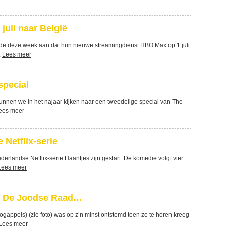
uli naar België
de deze week aan dat hun nieuwe streamingdienst HBO Max op 1 juli
.
Lees meer
 special
unnen we in het najaar kijken naar een tweedelige special van The
ees meer
Netflix-serie
landse Netflix-serie Haantjes zijn gestart. De komedie volgt vier
Lees meer
r De Joodse Raad…
appels) (zie foto) was op z’n minst ontstemd toen ze te horen kreeg
Lees meer