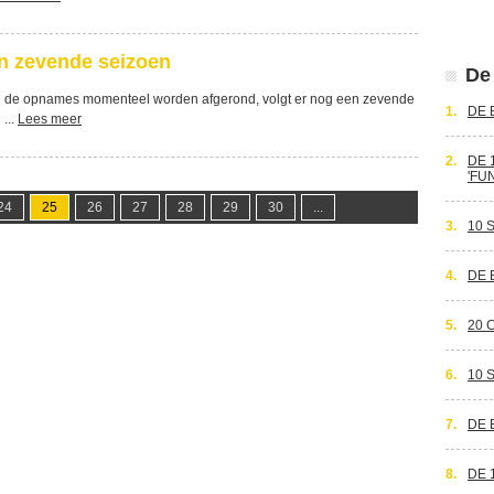
en zevende seizoen
De 
n de opnames momenteel worden afgerond, volgt er nog een zevende
1.
DE 
...
Lees meer
2.
DE 
'FU
24
25
26
27
28
29
30
...
3.
10 
4.
DE 
5.
20 
6.
10 
7.
DE 
8.
DE 