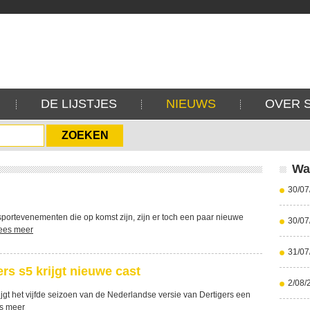
DE LIJSTJES
NIEUWS
OVER 
Wa
30/07
portevenementen die op komst zijn, zijn er toch een paar nieuwe
30/07
ees meer
31/07
rs s5 krijgt nieuwe cast
2/08/
ijgt het vijfde seizoen van de Nederlandse versie van Dertigers een
s meer