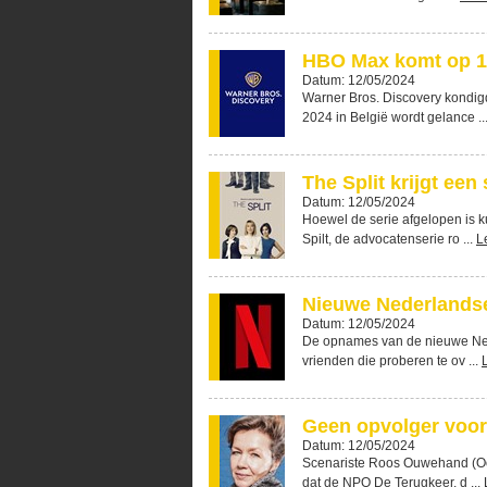
HBO Max komt op 1 j
Datum: 12/05/2024
Warner Bros. Discovery kondig
2024 in België wordt gelance ..
The Split krijgt een
Datum: 12/05/2024
Hoewel de serie afgelopen is k
Spilt, de advocatenserie ro ...
L
Nieuwe Nederlandse 
Datum: 12/05/2024
De opnames van de nieuwe Neder
vrienden die proberen te ov ...
Geen opvolger voo
Datum: 12/05/2024
Scenariste Roos Ouwehand (Oog
dat de NPO De Terugkeer, d ...