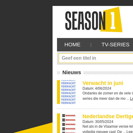
HOME
TV-SERIES
Nieuws
Verwacht in juni
Datum: 4/06/2024
Ondanks de zomer en de vele s
series die meer dan de mo ...
L
Nederlandse Dertige
Datum: 30/05/2024
Net als in de Vlaamse versie kr
volledig nieuwe cast. De ...
Lee