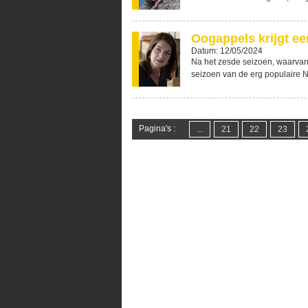
Oogappels krijgt e
Datum: 12/05/2024
Na het zesde seizoen, waarva
seizoen van de erg populaire N 
Pagina's :
...
21
22
23