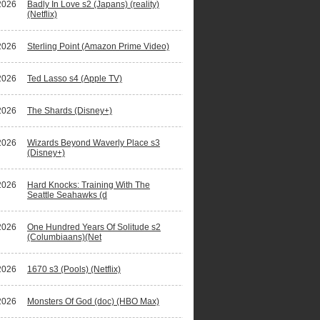
2026
Badly In Love s2 (Japans) (reality)
(Netflix)
2026
Sterling Point (Amazon Prime Video)
2026
Ted Lasso s4 (Apple TV)
2026
The Shards (Disney+)
2026
Wizards Beyond Waverly Place s3
(Disney+)
2026
Hard Knocks: Training With The
Seattle Seahawks (d
2026
One Hundred Years Of Solitude s2
(Columbiaans)(Net
2026
1670 s3 (Pools) (Netflix)
2026
Monsters Of God (doc) (HBO Max)