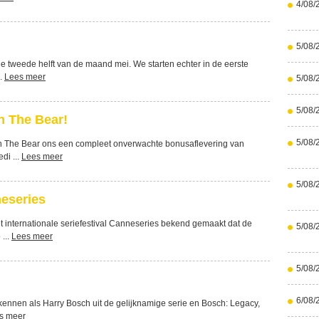
4/08/
5/08/
de tweede helft van de maand mei. We starten echter in de eerste
..
Lees meer
5/08/
5/08/
n The Bear!
5/08/
n The Bear ons een compleet onverwachte bonusaflevering van
di ...
Lees meer
5/08/
eseries
t internationale seriefestival Canneseries bekend gemaakt dat de
5/08/
...
Lees meer
5/08/
6/08/
 kennen als Harry Bosch uit de gelijknamige serie en Bosch: Legacy,
s meer