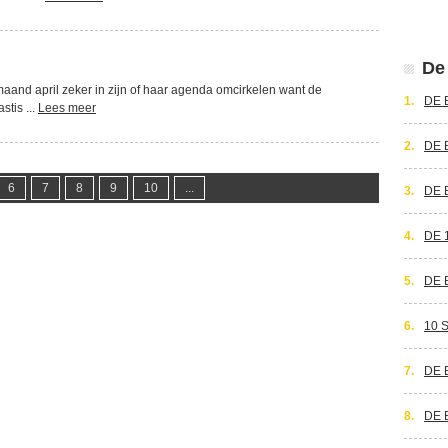
De 
aand april zeker in zijn of haar agenda omcirkelen want de
1.
DE 
tis ...
Lees meer
2.
DE 
6
7
8
9
10
...
3.
DE 
4.
DE 
5.
DE 
6.
10 
7.
DE 
8.
DE 