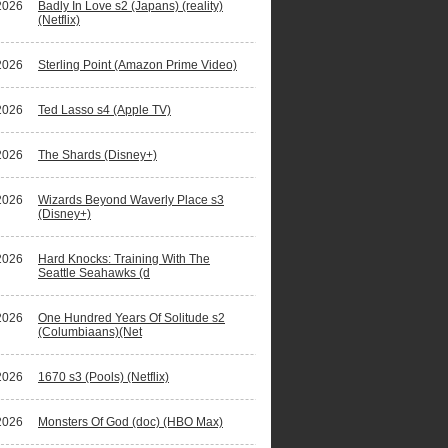
2026
Badly In Love s2 (Japans) (reality)
(Netflix)
2026
Sterling Point (Amazon Prime Video)
2026
Ted Lasso s4 (Apple TV)
2026
The Shards (Disney+)
2026
Wizards Beyond Waverly Place s3
(Disney+)
2026
Hard Knocks: Training With The
Seattle Seahawks (d
2026
One Hundred Years Of Solitude s2
(Columbiaans)(Net
2026
1670 s3 (Pools) (Netflix)
2026
Monsters Of God (doc) (HBO Max)