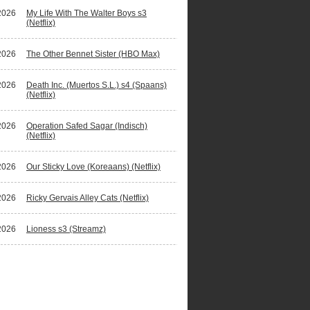
2026
My Life With The Walter Boys s3
(Netflix)
2026
The Other Bennet Sister (HBO Max)
2026
Death Inc. (Muertos S.L.) s4 (Spaans)
(Netflix)
2026
Operation Safed Sagar (Indisch)
(Netflix)
2026
Our Sticky Love (Koreaans) (Netflix)
2026
Ricky Gervais Alley Cats (Netflix)
2026
Lioness s3 (Streamz)