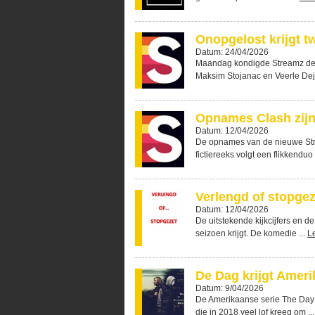
Onopgelost krijgt t
Datum: 24/04/2026
Maandag kondigde Streamz de k
Maksim Stojanac en Veerle Dej
Opnames Clash zijn
Datum: 12/04/2026
De opnames van de nieuwe Stre
fictiereeks volgt een flikkenduo 
Verlengd of stopge
Datum: 12/04/2026
De uitstekende kijkcijfers en 
seizoen krijgt. De komedie ...
L
De Dag krijgt Amer
Datum: 9/04/2026
De Amerikaanse serie The Day
die in 2018 veel lof kreeg om ..