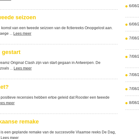
6/08/
weede seizoen
6/08/
omst van een tweede seizoen van de fictiereeks Onopgelost aan.
aege ...
Lees meer
7/08/
 gestart
7/08/
amz Original Clash zijn van start gegaan in Antwerpen. De
zoals ...
Lees meer
7/08/
zet?
7/08/
de positieve recensies hebben ertoe geleid dat Rooster een tweede
8/08/
ees meer
ikaanse remake
 is een geplande remake van de succesvolle Vlaamse reeks De Dag,
.
Lees meer