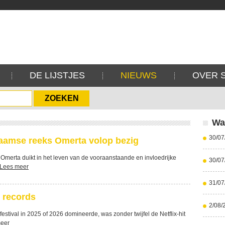
DE LIJSTJES
NIEUWS
OVER 
Wa
30/07
aamse reeks Omerta volop bezig
Omerta duikt in het leven van de vooraanstaande en invloedrijke
30/07
Lees meer
31/07
 records
2/08/
nfestival in 2025 of 2026 domineerde, was zonder twijfel de Netflix-hit
eer