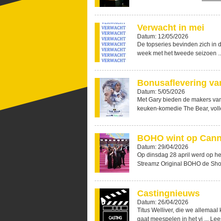
Verwacht in mei
Datum: 12/05/2026
De topseries bevinden zich in 
week met het tweede seizoen .
Bonusaflevering va
Datum: 5/05/2026
Met Gary bieden de makers va
keuken-komedie The Bear, volle
BOHO wint op Cann
Datum: 29/04/2026
Op dinsdag 28 april werd op he
Streamz Original BOHO de Sho 
Castingnieuws
Datum: 26/04/2026
Titus Welliver, die we allemaal
gaat meespelen in het vi ...
Lee