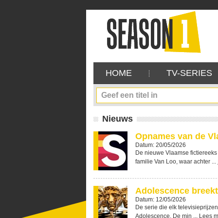
HOME
TV-SERIES
Nieuws
Opnames van de Vl
Datum: 20/05/2026
De nieuwe Vlaamse fictiereeks 
familie Van Loo, waar achter ...
Adolescence breekt
Datum: 12/05/2026
De serie die elk televisieprijze
Adolescence. De min ...
Lees m