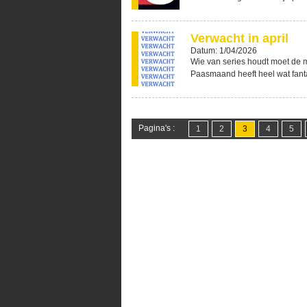
Verwacht in april
Datum: 1/04/2026
Wie van series houdt moet de m
Paasmaand heeft heel wat fantas
Pagina's :
1
2
3
4
5