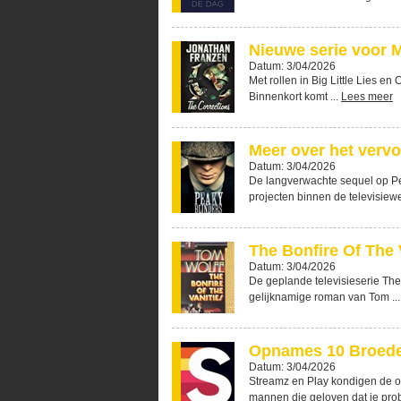
Nieuwe serie voor M
Datum: 3/04/2026
Met rollen in Big Little Lies en
Binnenkort komt ...
Lees meer
Meer over het vervo
Datum: 3/04/2026
De langverwachte sequel op P
projecten binnen de televisiewe
The Bonfire Of The 
Datum: 3/04/2026
De geplande televisieserie The
gelijknamige roman van Tom ..
Opnames 10 Broede
Datum: 3/04/2026
Streamz en Play kondigen de 
mannen die geloven dat je prob