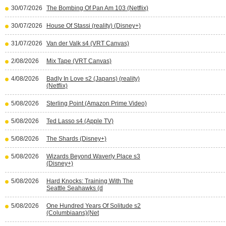
30/07/2026
The Bombing Of Pan Am 103 (Netflix)
30/07/2026
House Of Stassi (reality) (Disney+)
31/07/2026
Van der Valk s4 (VRT Canvas)
2/08/2026
Mix Tape (VRT Canvas)
4/08/2026
Badly In Love s2 (Japans) (reality)
(Netflix)
5/08/2026
Sterling Point (Amazon Prime Video)
5/08/2026
Ted Lasso s4 (Apple TV)
5/08/2026
The Shards (Disney+)
5/08/2026
Wizards Beyond Waverly Place s3
(Disney+)
5/08/2026
Hard Knocks: Training With The
Seattle Seahawks (d
5/08/2026
One Hundred Years Of Solitude s2
(Columbiaans)(Net