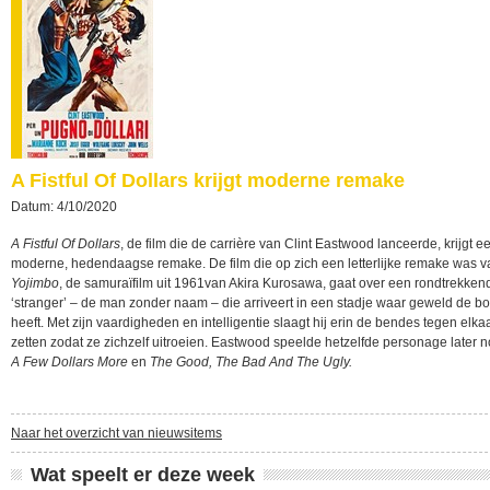
A Fistful Of Dollars krijgt moderne remake
Datum: 4/10/2020
A Fistful Of Dollars
, de film die de carrière van Clint Eastwood lanceerde, krijgt e
moderne, hedendaagse remake. De film die op zich een letterlijke remake was v
Yojimbo
, de samuraïfilm uit 1961van Akira Kurosawa, gaat over een rondtrekken
‘stranger’ – de man zonder naam – die arriveert in een stadje waar geweld de 
heeft. Met zijn vaardigheden en intelligentie slaagt hij erin de bendes tegen elka
zetten zodat ze zichzelf uitroeien. Eastwood speelde hetzelfde personage later 
A Few Dollars More
en
The Good, The Bad And The Ugly.
Naar het overzicht van nieuwsitems
Wat speelt er deze week