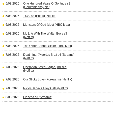
5/08/2026
One Hundred Years Of Solitude s2
(Columbiaans)(Net
5/08/2026
1670 s3 (Pools) (Netflix)
6/08/2026
Monsters Of God (doc) (HBO Max)
6/08/2026
My Life With The Walter Boys s3
(Netflix)
6/08/2026
The Other Bennet Sister (HBO Max)
7/08/2026
Death Inc. (Muertos S.L.) s4 (Spaans)
(Netflix)
7/08/2026
Operation Safed Sagar (Indisch)
(Netflix)
7/08/2026
Our Sticky Love (Koreaans) (Netflix)
7/08/2026
Ricky Gervais Alley Cats (Netflix)
8/08/2026
Lioness s3 (Streamz)