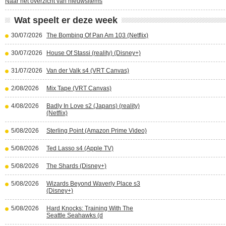
Naar het overzicht van nieuwsitems
Wat speelt er deze week
30/07/2026
The Bombing Of Pan Am 103 (Netflix)
30/07/2026
House Of Stassi (reality) (Disney+)
31/07/2026
Van der Valk s4 (VRT Canvas)
2/08/2026
Mix Tape (VRT Canvas)
4/08/2026
Badly In Love s2 (Japans) (reality)
(Netflix)
5/08/2026
Sterling Point (Amazon Prime Video)
5/08/2026
Ted Lasso s4 (Apple TV)
5/08/2026
The Shards (Disney+)
5/08/2026
Wizards Beyond Waverly Place s3
(Disney+)
5/08/2026
Hard Knocks: Training With The
Seattle Seahawks (d