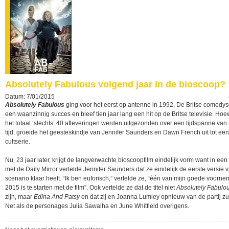
Absolutely Fabulous volgend jaar in de bioscoop?
Datum: 7/01/2015
Absolutely Fabulous
ging voor het eerst op antenne in 1992. De Britse comedys
een waanzinnig succes en bleef tien jaar lang een hit op de Britse televisie. Hoew
het totaal ‘slechts’ 40 afleveringen werden uitgezonden over een tijdspanne van t
tijd, groeide het geesteskindje van Jennifer Saunders en Dawn French uit tot ee
cultserie.
Nu, 23 jaar later, krijgt de langverwachte bioscoopfilm eindelijk vorm want in een
met de Daily Mirror vertelde Jennifer Saunders dat ze eindelijk de eerste versie 
scenario klaar heeft. “Ik ben euforisch,” vertelde ze, “één van mijn goede voorne
2015 is te starten met de film”. Ook vertelde ze dat de titel niet
Absolutely Fabulo
zijn, maar
Edina And Patsy
en dat zij en Joanna Lumley opnieuw van de partij zul
Net als de personages Julia Sawalha en June Whitfield overigens.