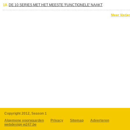
10.
DE 10 SERIES MET HET MEESTE 'FUNCTIONELE' NAAKT
Meer lijstje
Copyright 2012, Season 1
Algemene voorwaarden
Privacy
Sitemap
Adverteren
webdesign w247.be