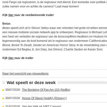
rond
Fargo
zal regisseren, is de regisseur met dienst. Een komedie over politiek
zulke namen voor en achter de camera? Laat maar komen!
Kijk
hier
naar de veelbelovende trailer
Betas
Betas
speelt zich af in Silicon Valley waar vier vrienden het grote lot willen winn
een nieuwe mobiele sociale netwerk app te ontwerpen. Regisseur is Michael Le
een heel ver verleden de regisseur van de bioscoopfilms Heathers en Hudson H
tegenwoordig aan de kost komend als tv-regisseur van ondermeer
Californicatio
Blood, Bored To Death, Dexter
en
American Horror Story.
In de rolverdeling zien
ondermeer Ed Begley Jr, Jon Daly, Joe Dinicol, Charlie Saxton en Karan Soni.
Kijk
hier
naar de trailer
Naar het overzicht van nieuwsitems
Wat speelt er deze week
30/07/2026
The Bombing Of Pan Am 103 (Netflix)
30/07/2026
House Of Stassi (reality) (Disney+)
31/07/2026
Van der Valk s4 (VRT Canvas)