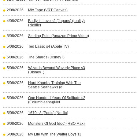
2/08/2026
Mix Tape (VRT Canvas)
4/08/2026
Badly In Love s2 (Japans) (reality)
(Netflix)
5/08/2026
Sterling Point (Amazon Prime Video)
5/08/2026
Ted Lasso s4 (Apple TV)
5/08/2026
The Shards (Disney+)
5/08/2026
Wizards Beyond Waverly Place s3
(Disney+)
5/08/2026
Hard Knocks: Training With The
Seattle Seahawks (d
5/08/2026
One Hundred Years Of Solitude s2
(Columbiaans)(Net
5/08/2026
1670 s3 (Pools) (Netflix)
6/08/2026
Monsters Of God (doc) (HBO Max)
6/08/2026
My Life With The Walter Boys s3