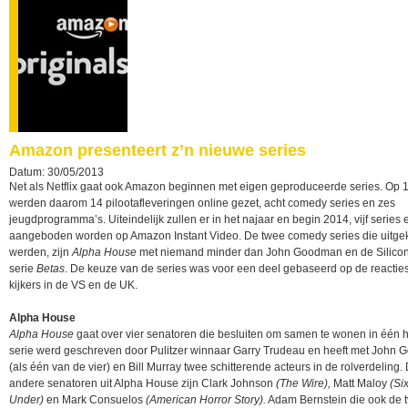
Amazon presenteert z’n nieuwe series
Datum: 30/05/2013
Net als Netflix gaat ook Amazon beginnen met eigen geproduceerde series. Op 1
werden daarom 14 pilootafleveringen online gezet, acht comedy series en zes
jeugdprogramma’s. Uiteindelijk zullen er in het najaar en begin 2014, vijf series 
aangeboden worden op Amazon Instant Video. De twee comedy series die uitg
werden, zijn
Alpha House
met niemand minder dan John Goodman en de Silicon
serie
Betas
. De keuze van de series was voor een deel gebaseerd op de reactie
kijkers in de VS en de UK.
Alpha House
Alpha House
gaat over vier senatoren die besluiten om samen te wonen in één h
serie werd geschreven door Pulitzer winnaar Garry Trudeau en heeft met John
(als één van de vier) en Bill Murray twee schitterende acteurs in de rolverdeling.
andere senatoren uit Alpha House zijn Clark Johnson
(The Wire),
Matt Maloy
(Six
Under)
en Mark Consuelos
(American Horror Story).
Adam Bernstein die ook de t