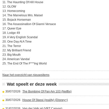
11. The Haunting Of Hill House
12. GLOW
13. Homecoming
14. The Marvelous Mrs. Maisel
15. Bojack Horseman
16. The Assassination Of Gianni Versace
17. Queer Eye
18. Lodge 49
19. A Very English Scandal
20. One Day At A Time
21. The Terror
22. My Brilliant Friend
23. Big Mouth
24. American Vandal
25. The End Of The F***Ing World
Naar het overzicht van nieuwsitems
Wat speelt er deze week
30/07/2026
The Bombing Of Pan Am 103 (Netflix)
30/07/2026
House Of Stassi (reality) (Disney+)
31/07/2026
Van der Valk s4 (VRT Canvas)