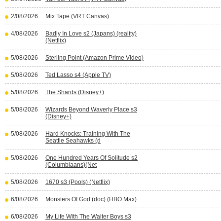
2/08/2026
Mix Tape (VRT Canvas)
4/08/2026
Badly In Love s2 (Japans) (reality)
(Netflix)
5/08/2026
Sterling Point (Amazon Prime Video)
5/08/2026
Ted Lasso s4 (Apple TV)
5/08/2026
The Shards (Disney+)
5/08/2026
Wizards Beyond Waverly Place s3
(Disney+)
5/08/2026
Hard Knocks: Training With The
Seattle Seahawks (d
5/08/2026
One Hundred Years Of Solitude s2
(Columbiaans)(Net
5/08/2026
1670 s3 (Pools) (Netflix)
6/08/2026
Monsters Of God (doc) (HBO Max)
6/08/2026
My Life With The Walter Boys s3