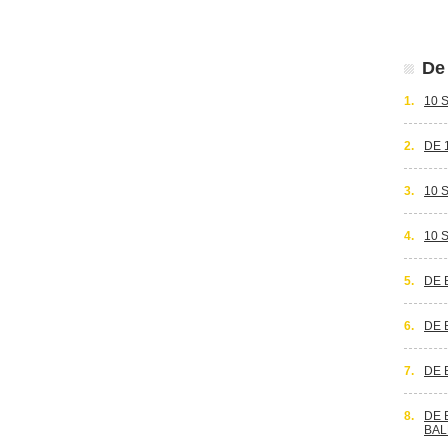
De 
1.
10 
2.
DE 
3.
10 
4.
10 
5.
DE 
6.
DE 
7.
DE 
8.
DE 
BAL