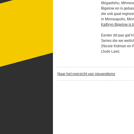
Mogadishu, Minnes
Bigelow en is gebas
die ook gaat regiss
in Minneapolis, Minn
Kathryn Bigelow is b
Eerder dit jaar gaf 
Series die we welli
(Nicole Kidman en 
(Jude Law).
Naar het overzicht van nieuwsitems