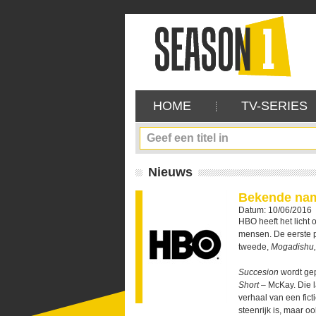
HOME
TV-SERIES
Nieuws
Bekende nam
Datum: 10/06/2016
HBO heeft het licht
mensen. De eerste p
tweede,
Mogadishu,
Succesion
wordt gep
Short
– McKay. Die la
verhaal van een fict
steenrijk is, maar o