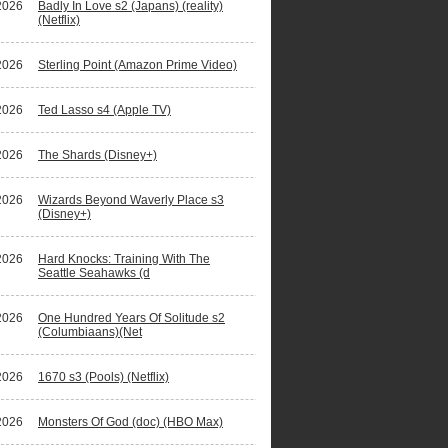
2026
Badly In Love s2 (Japans) (reality)
(Netflix)
2026
Sterling Point (Amazon Prime Video)
2026
Ted Lasso s4 (Apple TV)
2026
The Shards (Disney+)
2026
Wizards Beyond Waverly Place s3
(Disney+)
2026
Hard Knocks: Training With The
Seattle Seahawks (d
2026
One Hundred Years Of Solitude s2
(Columbiaans)(Net
2026
1670 s3 (Pools) (Netflix)
2026
Monsters Of God (doc) (HBO Max)