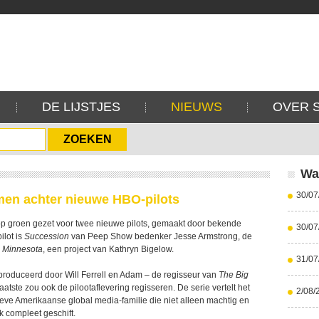
DE LIJSTJES
NIEUWS
OVER 
Wa
30/07
en achter nieuwe HBO-pilots
 op groen gezet voor twee nieuwe pilots, gemaakt door bekende
30/07
ilot is
Succession
van Peep Show bedenker Jesse Armstrong, de
 Minnesota
, een project van Kathryn Bigelow.
31/07
roduceerd door Will Ferrell en Adam – de regisseur van
The Big
atste zou ook de pilootaflevering regisseren. De serie vertelt het
2/08/
ieve Amerikaanse global media-familie die niet alleen machtig en
ok compleet geschift.