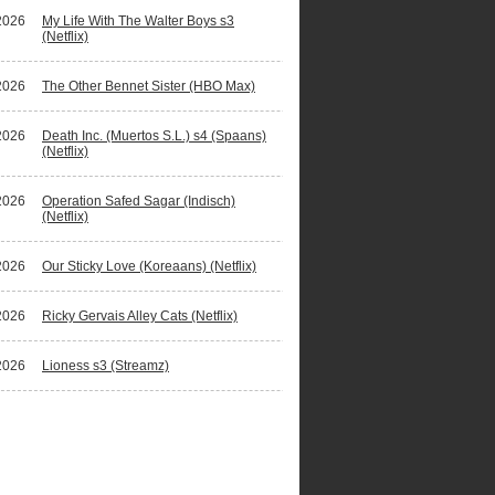
2026
My Life With The Walter Boys s3
(Netflix)
2026
The Other Bennet Sister (HBO Max)
2026
Death Inc. (Muertos S.L.) s4 (Spaans)
(Netflix)
2026
Operation Safed Sagar (Indisch)
(Netflix)
2026
Our Sticky Love (Koreaans) (Netflix)
2026
Ricky Gervais Alley Cats (Netflix)
2026
Lioness s3 (Streamz)