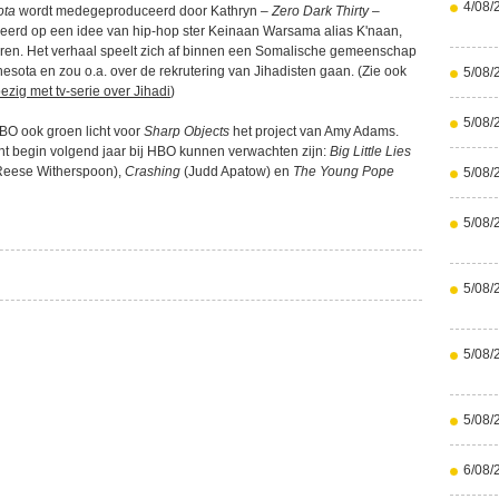
4/08/
ota
wordt medegeproduceerd door Kathryn –
Zero Dark Thirty
–
eerd op een idee van hip-hop ster Keinaan Warsama alias K'naan,
eren. Het verhaal speelt zich af binnen een Somalische gemeenschap
esota en zou o.a. over de rekrutering van Jihadisten gaan. (Zie ook
5/08/
ezig met tv-serie over Jihadi
)
5/08/
HBO ook groen licht voor
Sharp Objects
het project van Amy Adams.
cht begin volgend jaar bij HBO kunnen verwachten zijn:
Big Little Lies
Reese Witherspoon),
Crashing
(Judd Apatow) en
The Young Pope
5/08/
5/08/
5/08/
5/08/
5/08/
6/08/