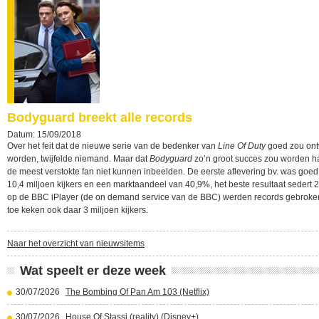
Bodyguard breekt alle records
Datum: 15/09/2018
Over het feit dat de nieuwe serie van de bedenker van
Line Of Duty
goed zou on
worden, twijfelde niemand. Maar dat
Bodyguard
zo’n groot succes zou worden ha
de meest verstokte fan niet kunnen inbeelden. De eerste aflevering bv. was goed
10,4 miljoen kijkers en een marktaandeel van 40,9%, het beste resultaat sedert 
op de BBC iPlayer (de on demand service van de BBC) werden records gebroken
toe keken ook daar 3 miljoen kijkers.
Naar het overzicht van nieuwsitems
Wat speelt er deze week
30/07/2026
The Bombing Of Pan Am 103 (Netflix)
30/07/2026
House Of Stassi (reality) (Disney+)