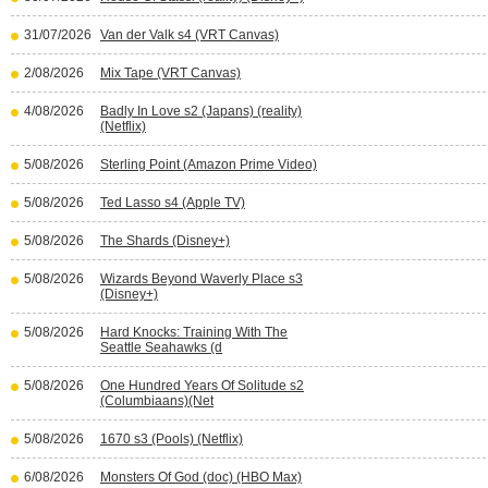
31/07/2026
Van der Valk s4 (VRT Canvas)
2/08/2026
Mix Tape (VRT Canvas)
4/08/2026
Badly In Love s2 (Japans) (reality)
(Netflix)
5/08/2026
Sterling Point (Amazon Prime Video)
5/08/2026
Ted Lasso s4 (Apple TV)
5/08/2026
The Shards (Disney+)
5/08/2026
Wizards Beyond Waverly Place s3
(Disney+)
5/08/2026
Hard Knocks: Training With The
Seattle Seahawks (d
5/08/2026
One Hundred Years Of Solitude s2
(Columbiaans)(Net
5/08/2026
1670 s3 (Pools) (Netflix)
6/08/2026
Monsters Of God (doc) (HBO Max)