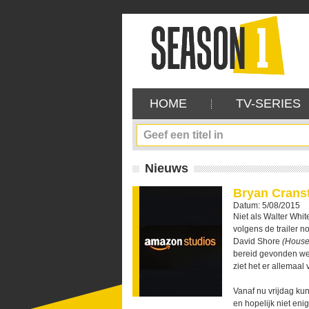
HOME
TV-SERIES
Nieuws
Bryan Cranst
Datum: 5/08/2015
Niet als Walter Whi
volgens de trailer 
David Shore
(House
bereid gevonden wer
ziet het er allemaal 
Vanaf nu vrijdag ku
en hopelijk niet eni