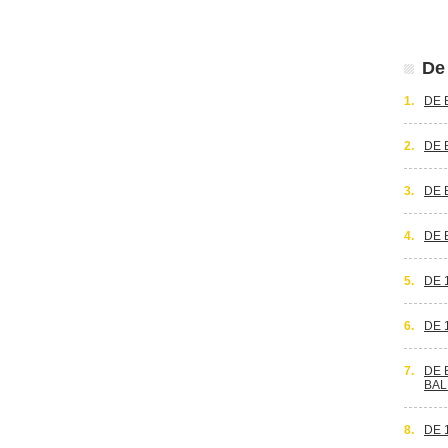
De 
1.
DE 
2.
DE 
3.
DE 
4.
DE 
5.
DE 
6.
DE 
7.
DE 
BAL
8.
DE 