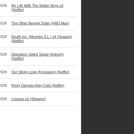
2026
My Life With The Walter Boys s3
(Netflix)
2026
The Other Bennet Sister (HBO Max)
2026
Death Inc. (Muertos S.L.) s4 (Spaans)
(Netflix)
2026
Operation Safed Sagar (Indisch)
(Netflix)
2026
Our Sticky Love (Koreaans) (Netflix)
2026
Ricky Gervais Alley Cats (Netflix)
2026
Lioness s3 (Streamz)