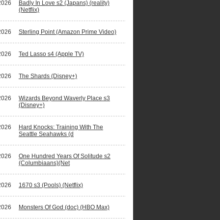
2026
Badly In Love s2 (Japans) (reality)
(Netflix)
2026
Sterling Point (Amazon Prime Video)
2026
Ted Lasso s4 (Apple TV)
2026
The Shards (Disney+)
2026
Wizards Beyond Waverly Place s3
(Disney+)
2026
Hard Knocks: Training With The
Seattle Seahawks (d
2026
One Hundred Years Of Solitude s2
(Columbiaans)(Net
2026
1670 s3 (Pools) (Netflix)
2026
Monsters Of God (doc) (HBO Max)