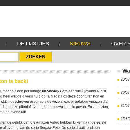
DE LIJSTJES
NIEUWS
OVER 
Wa
30/07
on is back!
te, maar als een personage uit
Sneaky Pete
aan wie Giovanni Ribisi
30/07
nog heel wat geld verschuldigd is. Nadat Fox deze door Cranston en
 M.D.)
geschreven pilot had afgewezen, was er gelukkig Amazon die
31/07
d om deze pilootaflevering een nieuwe kans te geven. En zo te zien,
veelbelovend uit!
2/08/
nnen de gelukkigen die Amazon Video hebben kijken naar de eerste
ge aflevering van de serie
Sneaky Pete
. De serie draait rond een