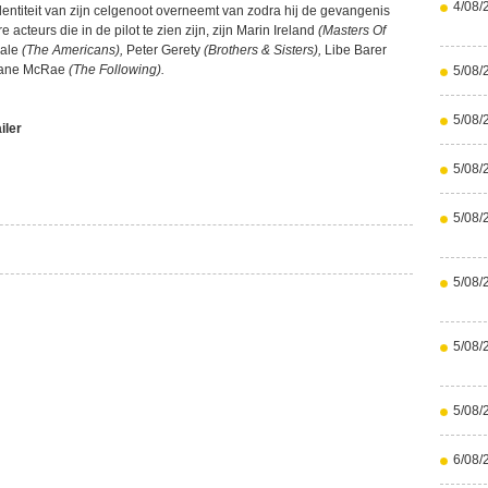
4/08/
entiteit van zijn celgenoot overneemt van zodra hij de gevangenis
e acteurs die in de pilot te zien zijn, zijn Marin Ireland
(Masters Of
ale
(The Americans),
Peter Gerety
(Brothers & Sisters),
Libe Barer
ane McRae
(The Following).
5/08/
5/08/
iler
5/08/
5/08/
5/08/
5/08/
5/08/
6/08/