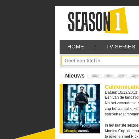
HOME
TV-SERIES
Nieuws
Californicati
Datum: 10/12/2013
Een van de langstl
Na het zevende seizo
zag het aantal kijke
seizoen (dat momente
In het laatste seiz
Monica Cop, de nooit
te rekenen met Rick