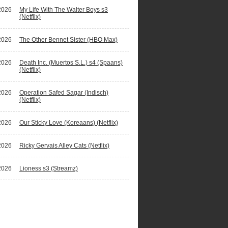
2026
My Life With The Walter Boys s3
(Netflix)
2026
The Other Bennet Sister (HBO Max)
2026
Death Inc. (Muertos S.L.) s4 (Spaans)
(Netflix)
2026
Operation Safed Sagar (Indisch)
(Netflix)
2026
Our Sticky Love (Koreaans) (Netflix)
2026
Ricky Gervais Alley Cats (Netflix)
2026
Lioness s3 (Streamz)