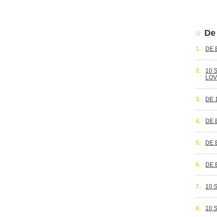
De 
1.
DE 
2.
10 
LOV
3.
DE 
4.
DE 
5.
DE 
6.
DE 
7.
10 
8.
10 