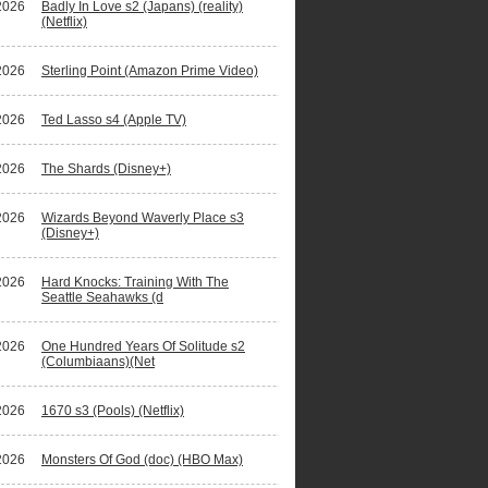
2026
Badly In Love s2 (Japans) (reality)
(Netflix)
2026
Sterling Point (Amazon Prime Video)
2026
Ted Lasso s4 (Apple TV)
2026
The Shards (Disney+)
2026
Wizards Beyond Waverly Place s3
(Disney+)
2026
Hard Knocks: Training With The
Seattle Seahawks (d
2026
One Hundred Years Of Solitude s2
(Columbiaans)(Net
2026
1670 s3 (Pools) (Netflix)
2026
Monsters Of God (doc) (HBO Max)