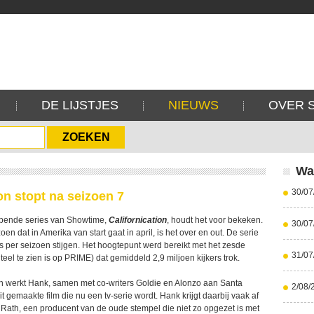
DE LIJSTJES
NIEUWS
OVER 
Wa
30/07
on stopt na seizoen 7
opende series van Showtime,
Californication
, houdt het voor bekeken.
30/07
en dat in Amerika van start gaat in april, is het over en out. De serie
rs per seizoen stijgen. Het hoogtepunt werd bereikt met het zesde
31/07
el te zien is op PRIME) dat gemiddeld 2,9 miljoen kijkers trok.
oen werkt Hank, samen met co-writers Goldie en Alonzo aan Santa
2/08/
 gemaakte film die nu een tv-serie wordt. Hank krijgt daarbij vaak af
 Rath, een producent van de oude stempel die niet zo opgezet is met