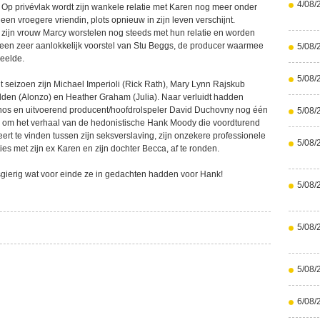
4/08/
. Op privévlak wordt zijn wankele relatie met Karen nog meer onder
 een vroegere vriendin, plots opnieuw in zijn leven verschijnt.
zijn vrouw Marcy worstelen nog steeds met hun relatie en worden
een zeer aanlokkelijk voorstel van Stu Beggs, de producer waarmee
5/08/
deelde.
5/08/
t seizoen zijn Michael Imperioli (Rick Rath), Mary Lynn Rajskub
dden (Alonzo) en Heather Graham (Julia). Naar verluidt hadden
os en uitvoerend producent/hoofdrolspeler David Duchovny nog één
5/08/
 om het verhaal van de hedonistische Hank Moody die voordturend
rt te vinden tussen zijn seksverslaving, zijn onzekere professionele
5/08/
ies met zijn ex Karen en zijn dochter Becca, af te ronden.
wsgierig wat voor einde ze in gedachten hadden voor Hank!
5/08/
5/08/
5/08/
6/08/