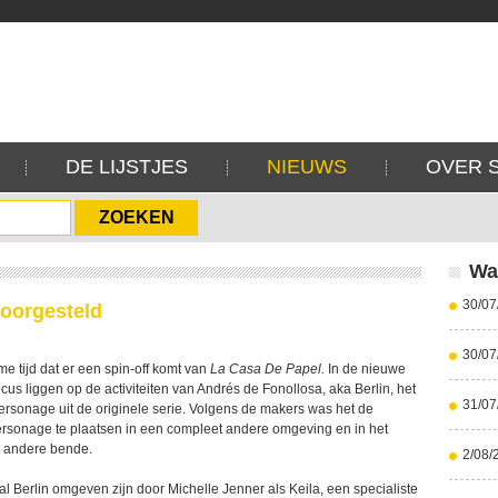
DE LIJSTJES
NIEUWS
OVER 
Wa
30/07
voorgesteld
30/07
e tijd dat er een spin-off komt van
La Casa De Papel.
In de nieuwe
ocus liggen op de activiteiten van Andrés de Fonollosa, aka Berlin, het
31/07
rsonage uit de originele serie. Volgens de makers was het de
rsonage te plaatsen in een compleet andere omgeving en in het
 andere bende.
2/08/
al Berlin omgeven zijn door Michelle Jenner als Keila, een specialiste