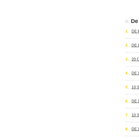
De 
1.
DE 
2.
DE 
3.
20 
4.
DE 
5.
10 
6.
DE 
7.
10 
8.
DE 