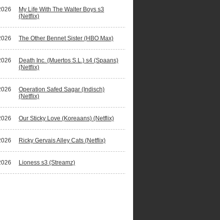
2026
My Life With The Walter Boys s3
(Netflix)
2026
The Other Bennet Sister (HBO Max)
2026
Death Inc. (Muertos S.L.) s4 (Spaans)
(Netflix)
2026
Operation Safed Sagar (Indisch)
(Netflix)
2026
Our Sticky Love (Koreaans) (Netflix)
2026
Ricky Gervais Alley Cats (Netflix)
2026
Lioness s3 (Streamz)