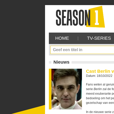
HOME
TV-SERIES
Nieuws
Cast Berlin 
Datum: 18/10/2022
Fans weten al geruim
serie
Berlin
zal de f
meest exuberante pe
bedoeling om het pe
gezelschap van een
In de nieuwe serie z