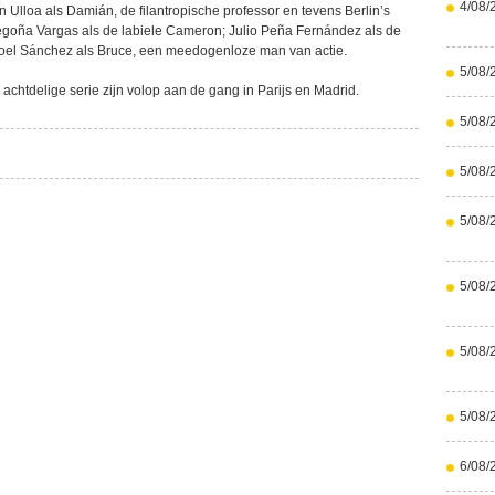
4/08/
tán Ulloa als Damián, de filantropische professor en tevens Berlin’s
goña Vargas als de labiele Cameron; Julio Peña Fernández als de
Joel Sánchez als Bruce, een meedogenloze man van actie.
5/08/
chtdelige serie zijn volop aan de gang in Parijs en Madrid.
5/08/
5/08/
5/08/
5/08/
5/08/
5/08/
6/08/