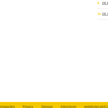
9.
DE 
10.
DE 
orwaarden
Privacy
Sitemap
Adverteren
webdesign w247.