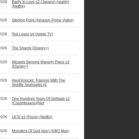
2026
Badly In Love s2 (Japans) (reality)
(Netflix)
2026
Sterling Point (Amazon Prime Video)
2026
Ted Lasso s4 (Apple TV)
2026
The Shards (Disney+)
2026
Wizards Beyond Waverly Place s3
(Disney+)
2026
Hard Knocks: Training With The
Seattle Seahawks (d
2026
One Hundred Years Of Solitude s2
(Columbiaans)(Net
2026
1670 s3 (Pools) (Netflix)
2026
Monsters Of God (doc) (HBO Max)