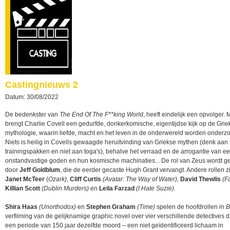
Castingnieuws 2
Datum: 30/08/2022
De bedenkster van
The End Of The F**king World
, heeft eindelijk een opvolger.
brengt Charlie Covell een gedurfde, donkerkomische, eigentijdse kijk op de Grie
mythologie, waarin liefde, macht en het leven in de onderwereld worden onderzo
Niets is heilig in Covells gewaagde heruitvinding van Griekse mythen (denk aan
trainingspakken en niet aan toga's), behalve het verraad en de arrogantie van ee
onstandvastige goden en hun kosmische machinaties... De rol van Zeus wordt g
door
Jeff Goldblum
, die de eerder gecaste Hugh Grant vervangt. Andere rollen z
Janet McTeer
(
Ozark)
,
Cliff Curtis
(Avatar: The Way of Water),
David Thewlis
(F
Killian Scott
(Dublin Murders)
en
Leila Farzad
(I Hate Suzie).
Shira Haas
(Unorthodox)
en
Stephen Graham
(Time)
spelen de hoofdrollen in
B
verfilming van de gelijknamige graphic novel over vier verschillende detectives d
een periode van 150 jaar dezelfde moord – een niet geïdentificeerd lichaam in