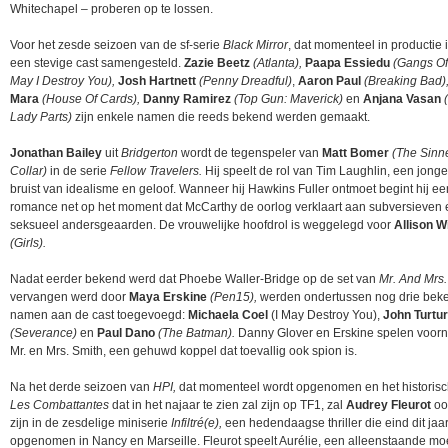
Whitechapel – proberen op te lossen.
Voor het zesde seizoen van de sf-serie
Black Mirror
, dat momenteel in productie 
een stevige cast samengesteld.
Zazie Beetz
(Atlanta),
Paapa Essiedu
(Gangs Of
May I Destroy You),
Josh Hartnett
(Penny Dreadful)
,
Aaron Paul
(Breaking Bad)
Mara
(House Of Cards),
Danny Ramirez
(Top Gun: Maverick)
en
Anjana Vasan
Lady Parts)
zijn enkele namen die reeds bekend werden gemaakt.
Jonathan Bailey
uit
Bridgerton
wordt de tegenspeler van
Matt Bomer
(The Sinne
Collar)
in de serie
Fellow Travelers.
Hij speelt de rol van Tim Laughlin, een jong
bruist van idealisme en geloof. Wanneer hij Hawkins Fuller ontmoet begint hij ee
romance net op het moment dat McCarthy de oorlog verklaart aan subversieven 
seksueel andersgeaarden. De vrouwelijke hoofdrol is weggelegd voor
Allison W
(Girls).
Nadat eerder bekend werd dat Phoebe Waller-Bridge op de set van
Mr. And Mrs.
vervangen werd door
Maya Erskine
(Pen15),
werden ondertussen nog drie bek
namen aan de cast toegevoegd:
Michaela Coel
(I May Destroy You),
John Turtu
(Severance)
en
Paul Dano
(The Batman).
Danny Glover en Erskine spelen voo
Mr. en Mrs. Smith, een gehuwd koppel dat toevallig ook spion is.
Na het derde seizoen van
HPI,
dat momenteel wordt opgenomen en het historis
Les Combattantes
dat in het najaar te zien zal zijn op TF1, zal
Audrey Fleurot
ook
zijn in de zesdelige miniserie
Infiltré(e),
een hedendaagse thriller die eind dit jaa
opgenomen in Nancy en Marseille. Fleurot speelt Aurélie, een alleenstaande mo