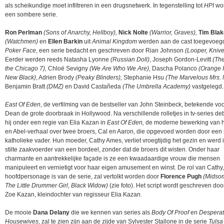
als scheikundige moet infiltreren in een drugsnetwerk. In tegenstelling tot
HPI
wor
een sombere serie.
Ron Perlman
(Sons of Anarchy, Hellboy),
Nick Nolte
(Warrior, Graves),
Tim Blak
(Watchmen)
en
Ellen Barkin
uit
Animal Kingdom
werden aan de cast toegevoeg
Poker Face
, een serie bedacht en geschreven door Rian Johnson
(Looper, Knive
Eerder werden reeds Natasha Lyonne
(Russian Doll)
, Joseph Gordon-Levitt
(The
the Chicago 7),
Chloë Sevigny
(We Are Who We Are),
Dascha Polanco
(Orange 
New Black)
, Adrien Brody
(Peaky Blinders),
Stephanie Hsu
(The Marvelous Mrs. 
Benjamin Bratt
(DMZ)
en David Castañeda
(The Umbrella Academy)
vastgelegd.
East Of Eden
, de verfilming van de bestseller van John Steinbeck, betekende v
Dean de grote doorbraak in Hollywood. Na verschillende rolletjes in tv-series d
hij onder een regie van Elia Kazan in
East Of Eden,
de moderne bewerking van h
en Abel-verhaal over twee broers, Cal en Aaron, die opgevoed worden door een 
katholieke vader. Hun moeder, Cathy Ames, verliet vroegtijdig het gezin en werd i
stilte zaakvoerder van een bordeel, zonder dat de broers dit wisten. Onder haar
charmante en aantrekkelijke façade is ze een kwaadaardige vrouw die mensen
manipuleert en vernietigt voor haar eigen amusement en winst. De rol van Cathy,
hoofdpersonage is van de serie, zal vertolkt worden door
Florence Pugh
(Midso
The Little Drummer Girl, Black Widow)
(zie foto). Het script wordt geschreven doo
Zoe Kazan, kleindochter van regisseur Elia Kazan.
De mooie
Dana Delany
die we kennen van series als
Body Of Proof
en
Despera
Housewives
, zal te zien zijn aan de zijde van Sylvester Stallone in de serie
Tulsa