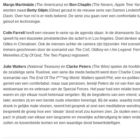
Margo Martindale
(The Americans)
en
Ben Chaplin
(The Nevers, Apple Tree Yar
werden naast
Betty Gilpin
(Glow)
gecast in de nieuwe serie van Damon Lindelof
Davis
. Over hun rol is er niets bekend. De serie zou gaan over een confrontatie 
geloof en technologie.
Colin Farrell
heeft een nieuwe tv-serie op de agenda staan. In de dramaserie
Su
speelt hij een klassieke privédetective die actief is in Los Angeles. Doet denken a
Gittes in Chinatown. Ook de mensen achter de camera zijn bijzonder. Het scenar
immers geschreven door de scenarist van
The Cell, Oldboy
en
I Am Legend.
Fer
Meireilles
(City Of God, The Two Popes)
regisseert.
Julie Walters
(National Treasure)
en
Clarke Peters
(The Wire)
spelen de hoofdro
de zesdelige serie
Truelove
, een serie die mede bedacht werd door Charlie Cove
scenariste van
The End Of The F***ing World
. Walters speelt Phil, een ex-politie
geniet van een comfortabel, maar saai pensioen, terwijl Peters de rol van Ken sp
weduwnaar en ex-veteraan van de Special Forces. Het paar had een relatie toen
waren en zijn elkaar nooit helemaal vergeten. Bij de begrafenis van een vriend, 
later, worden zij en een bende oude vrienden herenigd. Bij de wake, waarbij nos
drank in gelijke mate vloeien, neemt het gesprek al snel een meditatieve wendin
bespreekt de groep hoe een ‘ideale’ dood eruit zou kunnen zien. Ze sluiten een
pact: in plaats van elkaar een langzame en vreselijke achteruitgang te laten ond
zullen ze tussenbeide komen en een waardige dood bewerkstelligen.