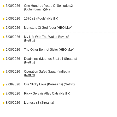
5/08/2026
One Hundred Years Of Solitude s2
(Columbiaans)(Net
5/08/2026
1670 s3 (Pools) (Netflix)
6/08/2026
Monsters Of God (doc) (HBO Max)
6/08/2026
My Life With The Walter Boys s3
(Netflix)
6/08/2026
The Other Bennet Sister (HBO Max)
7/08/2026
Death Inc. (Muertos S.L.) s4 (Spaans)
(Netflix)
7/08/2026
Operation Safed Sagar (Indisch)
(Netflix)
7/08/2026
Our Sticky Love (Koreaans) (Netflix)
7/08/2026
Ricky Gervais Alley Cats (Netflix)
8/08/2026
Lioness s3 (Streamz)