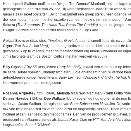
Hierin speelt Stallone maffiabaas Dwight ‘The General’ Manfredi, net ontslagen u
gevangenis na een straf van 25 jaar. Hij wordt ‘verbannen’ naar Tulsa waar hij e
nieuwe zaak moet opstarten. Dwight verzamelt een groep sterk uiteenlopende ka
die hem moeten helpen met het opzetten van een nieuw crimineel imperium.
Ann
Sciorra
(The Sopranos, The Hand That Rocks The Craddle)
speelt de jongere z
Dwight. De twee speelden eerder reeds samen in
Cop Land.
Abigail Spencer
(Mad Men, Timeless, Grey’s Anatomy)
speelt Julia, de ex van J
Cryer
(Two And A Half Man)
, in een nog titelloze komedie. Het duo besluit de ki
gezamenlijk op te voeden, maar de toestand wordt erg moeilijk wanneer de eige
Jim’s favoriete team (de Boston Celtics) het hart verovert van Julia.
Billy Crystal
(City Slickers, When Harry Met Sally)
maakt een comeback op televis
de serie Before speelt hij kinderpsychiater Eli die onlangs zijn vrouw verloor toen
getroebleerde jongen tegenkwam. Barry Levinson
(Dopesick, City On The Hill, 
is uitvoerend producent en regisseur.
Rosanna Arquette
(Pulp Fiction)
,
Melinda McGraw
(Mad Men)
Frank Grillo
(Kin
Dennis Haysbert
(24)
en
Dee Wallace
(Cujo)
spelen de hoofdrollen in de nog ti
serie van Jason Woliner, de regisseur van
Borat Subsequent Moviefilm
. De serie
mix van fictie en realiteit en vertelt een bizar en ongelooflijk verhaal. Naar verluid
Woliner al tien jaar bezig zijn met opnames. Eén van de producenten is Caviar, 
producent van Vlaamse series als
Tabula Rasa, Clan
en
F*** You Very, Very Mu
langspeelfilm
Sound Of Metal.