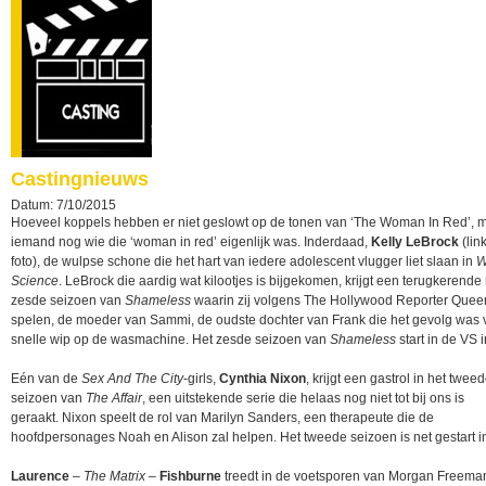
Castingnieuws
Datum: 7/10/2015
Hoeveel koppels hebben er niet geslowt op de tonen van ‘The Woman In Red’, 
iemand nog wie die ‘woman in red’ eigenlijk was. Inderdaad,
Kelly LeBrock
(lin
foto), de wulpse schone die het hart van iedere adolescent vlugger liet slaan in
W
Science
. LeBrock die aardig wat kilootjes is bijgekomen, krijgt een terugkerende r
zesde seizoen van
Shameless
waarin zij volgens The Hollywood Reporter Queen
spelen, de moeder van Sammi, de oudste dochter van Frank die het gevolg was
snelle wip op de wasmachine. Het zesde seizoen van
Shameless
start in de VS i
Eén van de
Sex And The City
-girls,
Cynthia Nixon
, krijgt een gastrol in het twee
seizoen van
The Affair
, een uitstekende serie die helaas nog niet tot bij ons is
geraakt. Nixon speelt de rol van Marilyn Sanders, een therapeute die de
hoofdpersonages Noah en Alison zal helpen. Het tweede seizoen is net gestart i
Laurence
–
The Matrix
–
Fishburne
treedt in de voetsporen van Morgan Freema