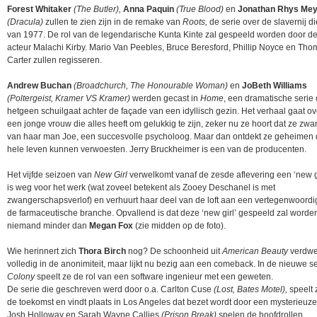
Forest Whitaker
(The Butler),
Anna Paquin
(True Blood)
en
Jonathan Rhys Me
(Dracula)
zullen te zien zijn in de remake van
Roots,
de serie over de slavernij di
van 1977. De rol van de legendarische Kunta Kinte zal gespeeld worden door d
acteur Malachi Kirby. Mario Van Peebles, Bruce Beresford, Phillip Noyce en Th
Carter zullen regisseren.
Andrew Buchan
(Broadchurch, The Honourable Woman)
en
JoBeth Williams
(Poltergeist, Kramer VS Kramer)
werden gecast in
Home
, een dramatische serie 
hetgeen schuilgaat achter de façade van een idyllisch gezin. Het verhaal gaat o
een jonge vrouw die alles heeft om gelukkig te zijn, zeker nu ze hoort dat ze zwa
van haar man Joe, een succesvolle psycholoog. Maar dan ontdekt ze geheimen 
hele leven kunnen verwoesten. Jerry Bruckheimer is een van de producenten.
Het vijfde seizoen van
New Girl
verwelkomt vanaf de zesde aflevering een ‘new gi
is weg voor het werk (wat zoveel betekent als Zooey Deschanel is met
zwangerschapsverlof) en verhuurt haar deel van de loft aan een vertegenwoordig
de farmaceutische branche. Opvallend is dat deze ‘new girl’ gespeeld zal worde
niemand minder dan
Megan Fox
(zie midden op de foto).
Wie herinnert zich
Thora Birch
nog? De schoonheid uit
American Beauty
verdw
volledig in de anonimiteit, maar lijkt nu bezig aan een comeback. In de nieuwe se
Colony
speelt ze de rol van een software ingenieur met een geweten.
De serie die geschreven werd door o.a. Carlton Cuse
(Lost, Bates Motel),
speelt 
de toekomst en vindt plaats in Los Angeles dat bezet wordt door een mysterieuze
Josh Holloway en Sarah Wayne Callies
(Prison Break)
spelen de hoofdrollen.