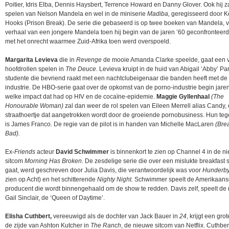
Poitier, Idris Elba, Dennis Haysbert, Terrence Howard en Danny Glover. Ook hij za
spelen van Nelson Mandela en wel in de miniserie
Madiba,
geregisseerd door K
Hooks (Prison Break). De serie die gebaseerd is op twee boeken van Mandela, ve
verhaal van een jongere Mandela toen hij begin van de jaren ’60 geconfronteer
met het onrecht waarmee Zuid-Afrika toen werd overspoeld.
Margarita Levieva
die in
Revenge
de mooie Amanda Clarke speelde, gaat een 
hoofdrollen spelen in
The Deuce
. Levieva kruipt in de huid van Abigail ‘Abby’ Pa
studente die bevriend raakt met een nachtclubeigenaar die banden heeft met de
industrie. De HBO-serie gaat over de opkomst van de porno-industrie begin jare
welke impact dat had op HIV en de cocaïne-epidemie.
Maggie Gyllenhaal
(The
Honourable Woman)
zal dan weer de rol spelen van Eileen Merrell alias Candy,
straathoertje dat aangetrokken wordt door de groeiende pornobusiness. Hun te
is James Franco. De regie van de pilot is in handen van Michelle MacLaren
(Bre
Bad).
Ex-
Friends
acteur
David Schwimmer
is binnenkort te zien op Channel 4 in de n
sitcom
Morning Has Broken
. De zesdelige serie die over een mislukte breakfast
gaat, werd geschreven door Julia Davis, die verantwoordelijk was voor
Hunderb
zien op Acht) en het schitterende
Nighty Night.
Schwimmer speelt de Amerikaanse
producent die wordt binnengehaald om de show te redden. Davis zelf, speelt de 
Gail Sinclair, de ‘Queen of Daytime’.
Elisha Cuthbert,
vereeuwigd als de dochter van Jack Bauer in
24
, krijgt een gro
de zijde van Ashton Kutcher in
The Ranch
, de nieuwe sitcom van Netflix. Cuthber