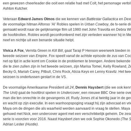
een gewezen cheerleader die ooit een relatie had met Colt, het personage vertol
Ashton Kutcher.
Veteraan
Edward James Olmos
die we kennen van
Battlestar Gallactica
en
Dext
de voormalige hitman Alfonso ‘Al’ Robles spelen in
Urban Cowboy
, de tv-serie d
gemaakt wordt naar de gelijknamige film uit 1980 met John Travolta en Debra Wi
de hoofdrollen. Robles wordt geconfronteerd met zijn verleden wanneer hij in Me
neef en nichtje uit een benarde situatie helpt.
Vivica A Fox
, Vernita Green in
Kill Bill
, gaat Taraji P Henson weerwerk bieden in
tweede seizoen van
Empire
. Fox speelt vanaf de achtste episode de zus van Coo
net op tijd in actie komt om Cookie in de problemen te brengen. Andere bekend
die te zien zullen zijn in het tweede seizoen, zijn Marisa Tomei, Kelly Rowland, 
Becky G, Mariah Carey, Pitbull, Chris Rock, Alicia Keys en Lenny Kravitz. Het tw
seizoen is ondertussen gestart in de VS.
De voormalige Amerikaanse President uit
24
,
Dennis Haysbert
(die we ook ken
The Unit)
gaat de hoofdrol spelen in
Undercover
, een nieuwe BBC One serie ove
man die ten onrechte in de gevangenis zit. Rudy Jones zit al twintig jaar in de g
en wacht op zijn executie. In een wanhoopspoging vraagt hij zijn advocaat en vr
Maya om de dingen die als waarheid werden aanvaard in vraag te stellen. Maya 
gehuwd met Nick, een undercover agent met een verschrikkelijk geheim. De zes
serie is voorzien voor 2016. Naast Haysbert zien we ook Sophie Okonedo
(The 
Adrian Lester
(Hustle).