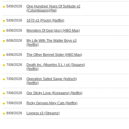
5/08/2026
One Hundred Years Of Solitude s2
(Columbiaans)(Net
5/08/2026
1670 s3 (Pools) (Netflix)
6/08/2026
Monsters Of God (doc) (HBO Max)
6/08/2026
My Life With The Walter Boys s3
(Netflix)
6/08/2026
The Other Bennet Sister (HBO Max)
7/08/2026
Death Inc. (Muertos S.L.) s4 (Spaans)
(Netflix)
7/08/2026
Operation Safed Sagar (Indisch)
(Netflix)
7/08/2026
Our Sticky Love (Koreaans) (Netflix)
7/08/2026
Ricky Gervais Alley Cats (Netflix)
8/08/2026
Lioness s3 (Streamz)