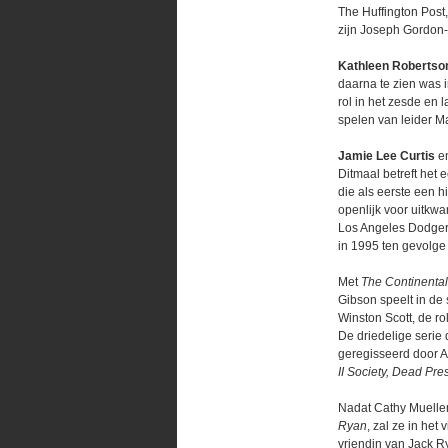
The Huffington Post
zijn Joseph Gordon-
Kathleen Robertso
daarna te zien was i
rol in het zesde en 
spelen van leider M
Jamie Lee Curtis
e
Ditmaal betreft het e
die als eerste een 
openlijk voor uitkw
Los Angeles Dodgers 
in 1995 ten gevolge
Met
The Continenta
Gibson speelt in de 
Winston Scott, de r
De driedelige serie 
geregisseerd door A
II Society, Dead Pre
Nadat Cathy Mueller
Ryan
, zal ze in he
vriendin van Jack R