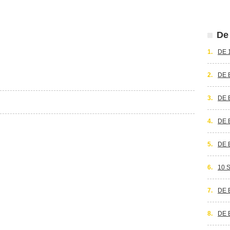
De 
1.
DE 
2.
DE 
3.
DE 
4.
DE 
5.
DE 
6.
10 
7.
DE 
8.
DE 