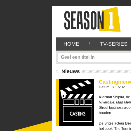
HOME
TV-SERIES
Nieuws
Castingnieu
Datum: 1/11/2021
Kiernan Shipka
, de
Riverdale, Mad Men
Street businessvrou
houden.
De Britse acteur
Be
het boek ‘The Termi