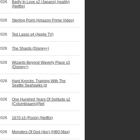
2026
Badly In Love s2 (Japans) (reality)
(Netflix)
2026
Sterling Point (Amazon Prime Video)
2026
Ted Lasso s4 (Apple TV)
2026
The Shards (Disney+)
2026
Wizards Beyond Waverly Place s3
(Disney+)
2026
Hard Knocks: Training With The
Seattle Seahawks (d
2026
One Hundred Years Of Solitude s2
(Columbiaans)(Net
2026
1670 s3 (Pools) (Netflix)
2026
Monsters Of God (doc) (HBO Max)