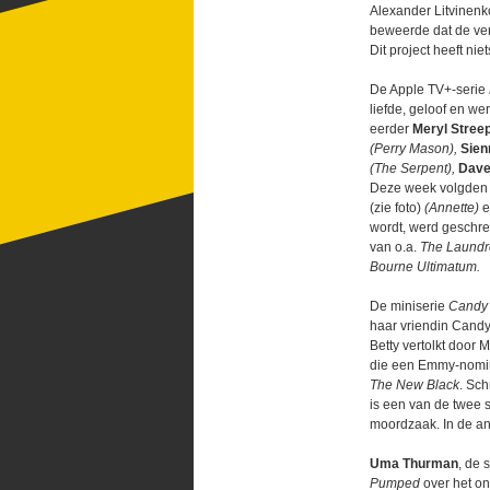
Alexander Litvinenk
beweerde dat de ver
Dit project heeft ni
De Apple TV+-serie
liefde, geloof en we
eerder
Meryl Stree
(Perry Mason),
Sien
(The Serpent),
Dave
Deze week volgden
(zie foto)
(Annette)
wordt, werd geschre
van o.a.
The Laundro
Bourne Ultimatum.
De miniserie
Candy
haar vriendin Candy
Betty vertolkt door 
die een Emmy-nominat
The New Black
. Sch
is een van de twee 
moordzaak. In de an
Uma Thurman
, de 
Pumped
over het o