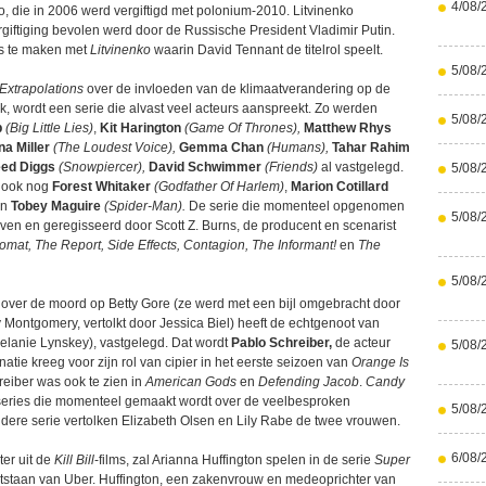
4/08/
o, die in 2006 werd vergiftigd met polonium-2010. Litvinenko
giftiging bevolen werd door de Russische President Vladimir Putin.
ets te maken met
Litvinenko
waarin David Tennant de titelrol speelt.
5/08/
Extrapolations
over de invloeden van de klimaatverandering op de
rk, wordt een serie die alvast veel acteurs aanspreekt. Zo werden
5/08/
p
(Big Little Lies)
,
Kit Harington
(Game Of Thrones),
Matthew Rhys
na Miller
(The Loudest Voice),
Gemma Chan
(Humans),
Tahar Rahim
ed Diggs
(Snowpiercer),
David Schwimmer
(Friends)
al vastgelegd.
5/08/
 ook nog
Forest Whitaker
(Godfather Of Harlem)
,
Marion Cotillard
en
Tobey Maguire
(Spider-Man).
De serie die momenteel opgenomen
5/08/
ven en geregisseerd door Scott Z. Burns, de producent en scenarist
mat, The Report, Side Effects, Contagion, The Informant!
en
The
5/08/
over de moord op Betty Gore (ze werd met een bijl omgebracht door
 Montgomery, vertolkt door Jessica Biel) heeft de echtgenoot van
Melanie Lynskey), vastgelegd. Dat wordt
Pablo Schreiber,
de acteur
5/08/
ie kreeg voor zijn rol van cipier in het eerste seizoen van
Orange Is
reiber was ook te zien in
American Gods
en
Defending Jacob
.
Candy
series die momenteel gemaakt wordt over de veelbesproken
5/08/
dere serie vertolken Elizabeth Olsen en Lily Rabe de twee vrouwen.
6/08/
ster uit de
Kill Bill
-films, zal Arianna Huffington spelen in de serie
Super
ntstaan van Uber. Huffington, een zakenvrouw en medeoprichter van