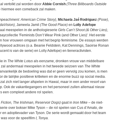
l vertolkt zal worden door
Abbie Cornish
(Three Billboards Outside
e hiermee een comeback zal maken.
mpeachment: American Crime Story),
Michaela Jaé Rodriguez
(Pose)
,
aVision),
Jameela Jamil
(The Good Place)
en
Lolly Adefope
aal meespelen in de anthologieserie
Girls Can’t Shoot (& Other Lies)
,
ycollectie 'Feminists Don’t Wear Pink (and Other Lies)'. Het eerste
ien hoe vrouwen omgaan met het begrip feminisme. De essays werden
lywood actrices (o.a. Beanie Feldstein, Kat Dennings, Saoirse Ronan
ucent is van de serie) en Lolly Adefope) en tieneractivisten.
ie in
The White Lotus
als eenzame, dronken vrouw van middelbare
al, zal andermaal meespelen in het tweede seizoen van
The White
anvankelijk de bedoeling was dat er geen vervolg zou komen, is men
r de talrijke positieve kritieken en de enorme buzz op social media.
al zich niet langer afspelen in Hawaï, maar in een ander resort van
p. Ook de vakantiegangers en het personeel zullen allemaal nieuw
us een compleet andere rol spelen.
 Fiction, The Irishman, Reservoir Dogs)
gaat in
Iron Mike
– de niet-
serie over bokser Mike Tyson – de rol spelen van Cus d’Amato, de
tor en adoptievader van Tyson. De serie wordt gemaakt door het team
k was voor de speelfilm
I, Tonya.