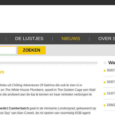
DE LIJSTJES
NIEUWS
OVER 
Wa
30/07
ws
30/07
 heks uit
Chilling Adventures Of Sabrina
die ook te zien is in
en
The White House Plumbers
, speelt in The Golden Cage een Wall
31/07
w die probeert aan de top te komen en haar verleden verborgen te
2/08/
nedict Cumberbatch
gaat in de miniserie
Londongrad
, gebaseerd op
nal Spy’ van Alan Cowell, de rol spelen van voormalig KGB-agent