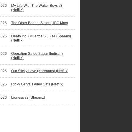
2026
My Life With The Walter Boys s3
(Netflix)
2026
The Other Bennet Sister (HBO Max)
2026
Death Inc. (Muertos S.L.) s4 (Spaans)
(Netflix)
2026
Operation Safed Sagar (Indisch)
(Netflix)
2026
Our Sticky Love (Koreaans) (Netflix)
2026
Ricky Gervais Alley Cats (Netflix)
2026
Lioness s3 (Streamz)