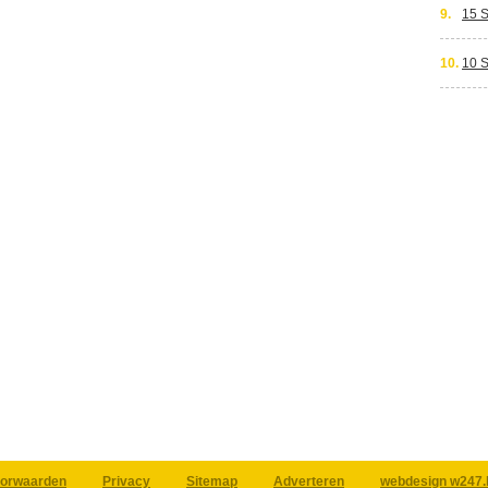
9.
15 
10.
10 
orwaarden
Privacy
Sitemap
Adverteren
webdesign w247.