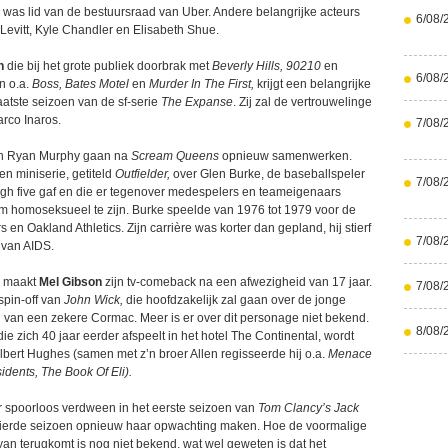
, was lid van de bestuursraad van Uber. Andere belangrijke acteurs
6/08/
Levitt, Kyle Chandler en Elisabeth Shue.
n
die bij het grote publiek doorbrak met
Beverly Hills, 90210
en
6/08/
n o.a.
Boss, Bates Motel
en
Murder In The First,
krijgt een belangrijke
laatste seizoen van de sf-serie
The Expanse
. Zij zal de vertrouwelinge
arco Inaros.
7/08/
n Ryan Murphy gaan na
Scream Queens
opnieuw samenwerken.
en miniserie, getiteld
Outfielder,
over Glen Burke, de baseballspeler
7/08/
high five gaf en die er tegenover medespelers en teameigenaars
am homoseksueel te zijn. Burke speelde van 1976 tot 1979 voor de
en Oakland Athletics. Zijn carrière was korter dan gepland, hij stierf
7/08/
 van AIDS.
l
maakt
Mel Gibson
zijn tv-comeback na een afwezigheid van 17 jaar.
7/08/
spin-off van
John Wick,
die hoofdzakelijk zal gaan over de jonge
ol van een zekere Cormac. Meer is er over dit personage niet bekend.
8/08/
die zich 40 jaar eerder afspeelt in het hotel The Continental, wordt
lbert Hughes (samen met z’n broer Allen regisseerde hij o.a.
Menace
sidents, The Book Of Eli).
 spoorloos verdween in het eerste seizoen van
Tom Clancy’s Jack
t vierde seizoen opnieuw haar opwachting maken. Hoe de voormalige
yan terugkomt is nog niet bekend, wat wel geweten is dat het