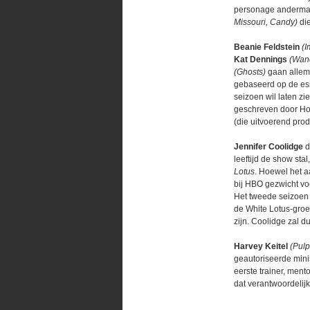
personage andermaa
Missouri, Candy)
di
Beanie Feldstein
(I
Kat Dennings
(Wand
(Ghosts)
gaan allem
gebaseerd op de essa
seizoen wil laten z
geschreven door Hol
(die uitvoerend prod
Jennifer Coolidge
d
leeftijd de show st
Lotus
. Hoewel het a
bij HBO gezwicht voo
Het tweede seizoen z
de White Lotus-groe
zijn. Coolidge zal d
Harvey Keitel
(Pulp
geautoriseerde mini
eerste trainer, men
dat verantwoordelij