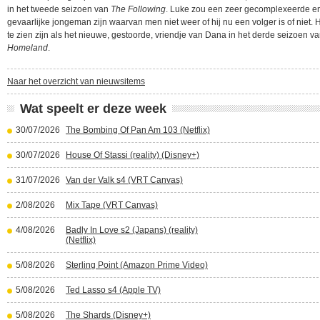
in het tweede seizoen van
The Following
. Luke zou een zeer gecomplexeerde e
gevaarlijke jongeman zijn waarvan men niet weer of hij nu een volger is of niet. H
te zien zijn als het nieuwe, gestoorde, vriendje van Dana in het derde seizoen v
Homeland
.
Naar het overzicht van nieuwsitems
Wat speelt er deze week
30/07/2026
The Bombing Of Pan Am 103 (Netflix)
30/07/2026
House Of Stassi (reality) (Disney+)
31/07/2026
Van der Valk s4 (VRT Canvas)
2/08/2026
Mix Tape (VRT Canvas)
4/08/2026
Badly In Love s2 (Japans) (reality)
(Netflix)
5/08/2026
Sterling Point (Amazon Prime Video)
5/08/2026
Ted Lasso s4 (Apple TV)
5/08/2026
The Shards (Disney+)