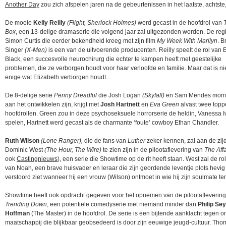
Another Day
zou zich afspelen jaren na de gebeurtenissen in het laatste, achtste
De mooie
Kelly Reilly
(Flight, Sherlock Holmes)
werd gecast in de hoofdrol van
Box
, een 13-delige dramaserie die volgend jaar zal uitgezonden worden. De regi
Simon Curtis die eerder bekendheid kreeg met zijn film
My Week With Marilyn
. B
Singer
(X-Men)
is een van de uitvoerende producenten. Reilly speelt de rol van 
Black, een succesvolle neurochirurg die echter te kampen heeft met geestelijke
problemen, die ze verborgen houdt voor haar verloofde en familie. Maar dat is nie
enige wat Elizabeth verborgen houdt…
De 8-delige serie
Penny Dreadful
die Josh Logan
(Skyfall)
en Sam Mendes mom
aan het ontwikkelen zijn, krijgt met
Josh Hartnett
en
Eva Green
alvast twee topp
hoofdrollen. Green zou in deze psychoseksuele horrorserie de heldin, Vanessa I
spelen, Hartnett werd gecast als de charmante ‘foute’ cowboy Ethan Chandler.
Ruth Wilson
(Lone Ranger),
die de fans van
Luther
zeker kennen, zal aan de zij
Dominic West
(The Hour, The Wire)
te zien zijn in de pilootaflevering van
The Affa
ook
Castingnieuws
), een serie die Showtime op de rit heeft staan. West zal de ro
van Noah, een brave huisvader en leraar die zijn geordende leventje plots hevig
verstoord ziet wanneer hij een vrouw (Wilson) ontmoet in wie hij zijn soulmate te
Showtime heeft ook opdracht gegeven voor het opnemen van de pilootaflevering
Trending Down
, een potentiële comedyserie met niemand minder dan
Philip Se
Hoffman
(The Master) in de hoofdrol. De serie is een bijtende aanklacht tegen o
maatschappij die blijkbaar geobsedeerd is door zijn eeuwige jeugd-cultuur. Th