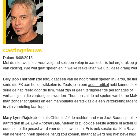
Castingnieuws
Datum: 8/08/2013
Met de nieuwe pilots voor volgend seizoen volop in aantocht, is het erg druk op 
van casting. Wie wat gaat spelen en in welke reeks laten we u bij deze graag w
Billy Bob Thornton
(zie foto) gaat een van de hoofdrollen spelen in
Fargo
, de ti
serie die FX aan het ontwikkelen is. Zoals je in een
ander artikel
hebt kunnen leze
serie geïnspireerd door de film, maar zijn er geen terugkerende personages of
verhaallijnen die verder gezet worden. Thornton zal de rol spelen van Lorne Mal
man zonder scrupules en een manipulator eersteklas die een verzekeringsagent 
in zijn vernieling laat lopen.
Mary Lynn Rajskub
, die als Chloe in
24
de rechterhand van Jack Bauer speelt, 
aantreden in
24: Live Another Day
. Meteen is zij ook de eerste actrice of acteur u
oude serie die gecast werd voor de nieuwe serie. Er is ook sprake dat Kim Raver
van de vriendinnen speelde, terug zou komen, maar dat werd nog niet bevestigd