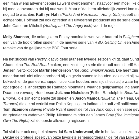
een man wiens advertentiebureau werd overgenomen, staat voor een moeilijke o
hij moet aanvaarden dat hij oud wordt. Maar of dat hem uiteindelijk zoveel kan m
nog ad te wachten.
Kathryn Hahn
(Parks And Recreation, Hung, Girls)
speelt z’n
echtgenote. Hoffman zal ook optreden als uitvoerend producent als de serie doo
John Cameron Mitchell
(Hedwig and The Angry Inch)
voert de regie.
Molly Shannon
, die onlangs een Emmy-nominatie won voor haar rol in
Enlighte
een van de hoofdrollen spelen in de nieuwe serie van HBO,
Getting On
, een Am
remake van de gelijknamige BBC Four serie.
Na het succes van
Rectify
, dat volgend jaar een tweede seizoen krijgt, gaat Sun
Channel nu
The Red Road
maken, een zesdelige serie die draait rond sheriff Ha
Jensen, vertolkt door
Martin Henderson
(The Ring, Smokin’ Aces).
Die heeft zij
meer dan vol: niet alleen probeert hij z’n gezin samen te houden, ook moet hij t
bekvechtende gemeenschappen uit elkaar houden: enerzijds het stadje waar hij
opgegroeid is, anderzijds de Ramapo Mountains, waar de gelijknamige Indianen
Daarmee vervoegt Henderson
Julianne Nicholson
(Esther Randolph in
Boardwa
Empire),
die zijn echtgenote zal spelen en
Jason Mamoa
(Bullet In The Head, 
Thrones)
die de rol vertolkt van Philip Kopus, een Indiaan die ooit zelf politieman
Tom Sizemore
(Saving Private Ryan)
speelt de rol van Jack Kopus, een zeer gev
drugdealer en vader van Philip. Niemand minder dan James Gray
(The Immigran
Own The Night)
zal de eerste aflevering regisseren.
Tot slot is er ook nog het nieuws dat
Sam Underwood
, die in het laatste seizoen
Dexter
de protegé speelt van onze favoriete seriemoordenaar, de rol van Luke za