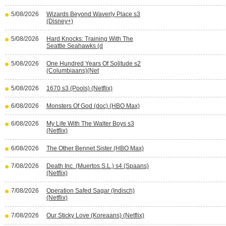
5/08/2026
Wizards Beyond Waverly Place s3
(Disney+)
5/08/2026
Hard Knocks: Training With The
Seattle Seahawks (d
5/08/2026
One Hundred Years Of Solitude s2
(Columbiaans)(Net
5/08/2026
1670 s3 (Pools) (Netflix)
6/08/2026
Monsters Of God (doc) (HBO Max)
6/08/2026
My Life With The Walter Boys s3
(Netflix)
6/08/2026
The Other Bennet Sister (HBO Max)
7/08/2026
Death Inc. (Muertos S.L.) s4 (Spaans)
(Netflix)
7/08/2026
Operation Safed Sagar (Indisch)
(Netflix)
7/08/2026
Our Sticky Love (Koreaans) (Netflix)