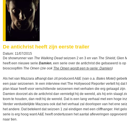
De antichrist heeft zijn eerste trailer
Datum: 11/07/2015
De showrunner van
The Walking Dead
seizoen 2 en 3 en van
The Shield
, Glen 
heeft een nieuwe serie
Damien
, een serie over de antichrist die gebaseerd is op
bioscoopfilm
The Omen (zie ook
The Omen wordt een tv-serie: Damien
)
Als het van Mazzara afhangt dan zit producent A&E (van o.a.
Bates Motel)
gebeit
een paar seizoenen. In een interview met The Hollywood Reporter vertelt hij dat 
plan klaar heeft voor verschillende seizoenen met verhalen die erg gelaagd zijn. 
Damien doorzet als de antichrist dan vernietigt hij de wereld, als hij erin slaagt zi
toom te houden, dan redt hij de wereld. Dat is een lang verhaal met een hoge inz
Verder verduidelijkte Mazzara ook dat het verhaal zal doorlopen van het ene se
het andere. Dat betekent dat seizoen 1 zal eindigen met een cliffhanger. Het gelo
serie is erg hoog want A&E heeft ondertussen het aantal afleveringen opgevoerd
naar tien.