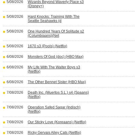
5/08/2026
Wizards Beyond Waverly Place s3
(Disney+)
5/08/2026
Hard Knocks: Training With The
Seattle Seahawks (d
5/08/2026
One Hundred Years Of Solitude s2
(Columbiaans)(Net
5/08/2026
1670 s3 (Pools) (Netflix)
6/08/2026
Monsters Of God (doc) (HBO Max)
6/08/2026
My Life With The Walter Boys s3
(Netflix)
6/08/2026
The Other Bennet Sister (HBO Max)
7/08/2026
Death Inc. (Muertos S.L.) s4 (Spaans)
(Netflix)
7/08/2026
Operation Safed Sagar (Indisch)
(Netflix)
7/08/2026
Our Sticky Love (Koreaans) (Netflix)
7/08/2026
Ricky Gervais Alley Cats (Netflix)