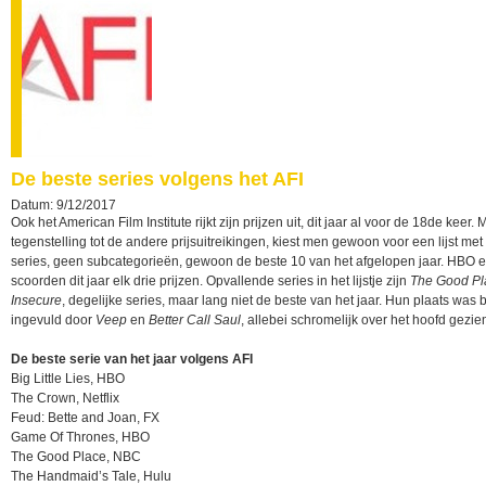
De beste series volgens het AFI
Datum: 9/12/2017
Ook het American Film Institute rijkt zijn prijzen uit, dit jaar al voor de 18de keer. 
tegenstelling tot de andere prijsuitreikingen, kiest men gewoon voor een lijst met
series, geen subcategorieën, gewoon de beste 10 van het afgelopen jaar. HBO en
scoorden dit jaar elk drie prijzen. Opvallende series in het lijstje zijn
The Good Pl
Insecure
, degelijke series, maar lang niet de beste van het jaar. Hun plaats was 
ingevuld door
Veep
en
Better Call Saul
, allebei schromelijk over het hoofd gezie
De beste serie van het jaar volgens AFI
Big Little Lies, HBO
The Crown, Netflix
Feud: Bette and Joan, FX
Game Of Thrones, HBO
The Good Place, NBC
The Handmaid’s Tale, Hulu