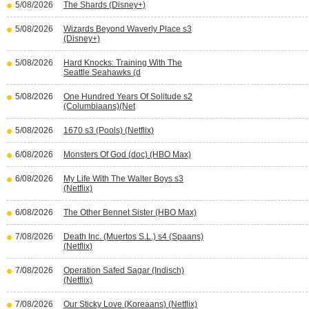
5/08/2026
The Shards (Disney+)
5/08/2026
Wizards Beyond Waverly Place s3
(Disney+)
5/08/2026
Hard Knocks: Training With The
Seattle Seahawks (d
5/08/2026
One Hundred Years Of Solitude s2
(Columbiaans)(Net
5/08/2026
1670 s3 (Pools) (Netflix)
6/08/2026
Monsters Of God (doc) (HBO Max)
6/08/2026
My Life With The Walter Boys s3
(Netflix)
6/08/2026
The Other Bennet Sister (HBO Max)
7/08/2026
Death Inc. (Muertos S.L.) s4 (Spaans)
(Netflix)
7/08/2026
Operation Safed Sagar (Indisch)
(Netflix)
7/08/2026
Our Sticky Love (Koreaans) (Netflix)