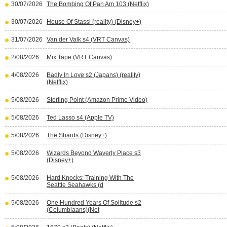
30/07/2026
The Bombing Of Pan Am 103 (Netflix)
30/07/2026
House Of Stassi (reality) (Disney+)
31/07/2026
Van der Valk s4 (VRT Canvas)
2/08/2026
Mix Tape (VRT Canvas)
4/08/2026
Badly In Love s2 (Japans) (reality)
(Netflix)
5/08/2026
Sterling Point (Amazon Prime Video)
5/08/2026
Ted Lasso s4 (Apple TV)
5/08/2026
The Shards (Disney+)
5/08/2026
Wizards Beyond Waverly Place s3
(Disney+)
5/08/2026
Hard Knocks: Training With The
Seattle Seahawks (d
5/08/2026
One Hundred Years Of Solitude s2
(Columbiaans)(Net