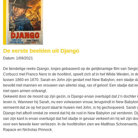
De eerste beelden uit Django
Datum: 1/09/2021
De tiendelige reeks
Django
, losjes gebaseerd op de gelijknamige film van Sergi
Corbucci met Franco Nero in de hoofdrol, speelt zich af in het Wilde Westen, in 
tussen 1860 en 1870. Sarah en John zijn gestart met New Babylon, een stadje d
bevolkt met mannen en vrouwen van allerlei slag, ras of geloof. Een stadje dat i
met open armen ontvangt.
Gekweld door de moord op zijn gezin, is Django ervan overtuigd dat z’n dochter 
leven is. Wanneer hij Sarah, nu een volwassen vrouw, terugvindt in New Babylo
verneemt dat ze op het punt staat te huwen met John, is hij gechoqueerd. Sarah w
Django het afbolt omdat ze vreest dat hij de rust in New Babylon zal verstoren. 
van zijn kant is ervan overtuigd dat het stadje in gevaar verkeert en hij wil zijn do
voor een tweede keer verliezen. In de hoofdrollen zien we Matthias Schoenaerts
Rapace en Nicholas Pinnock.