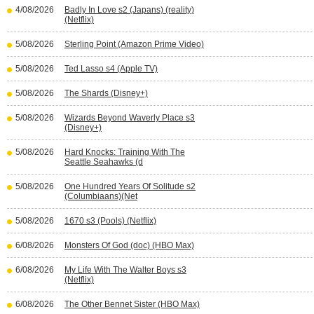
4/08/2026
Badly In Love s2 (Japans) (reality)
(Netflix)
5/08/2026
Sterling Point (Amazon Prime Video)
5/08/2026
Ted Lasso s4 (Apple TV)
5/08/2026
The Shards (Disney+)
5/08/2026
Wizards Beyond Waverly Place s3
(Disney+)
5/08/2026
Hard Knocks: Training With The
Seattle Seahawks (d
5/08/2026
One Hundred Years Of Solitude s2
(Columbiaans)(Net
5/08/2026
1670 s3 (Pools) (Netflix)
6/08/2026
Monsters Of God (doc) (HBO Max)
6/08/2026
My Life With The Walter Boys s3
(Netflix)
6/08/2026
The Other Bennet Sister (HBO Max)