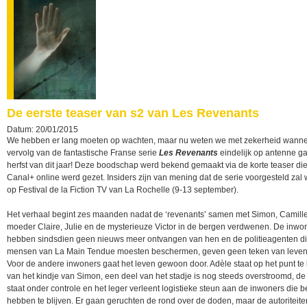
De eerste teaser van s2 van Les Revenants
Datum: 20/01/2015
We hebben er lang moeten op wachten, maar nu weten we met zekerheid wanne
vervolg van de fantastische Franse serie
Les Revenants
eindelijk op antenne ga
herfst van dit jaar! Deze boodschap werd bekend gemaakt via de korte teaser di
Canal+ online werd gezet. Insiders zijn van mening dat de serie voorgesteld zal
op Festival de la Fiction TV van La Rochelle (9-13 september).
Het verhaal begint zes maanden nadat de ‘revenants’ samen met Simon, Camille
moeder Claire, Julie en de mysterieuze Victor in de bergen verdwenen. De inwo
hebben sindsdien geen nieuws meer ontvangen van hen en de politieagenten d
mensen van La Main Tendue moesten beschermen, geven geen teken van leven
Voor de andere inwoners gaat het leven gewoon door. Adèle staat op het punt te
van het kindje van Simon, een deel van het stadje is nog steeds overstroomd, d
staat onder controle en het leger verleent logistieke steun aan de inwoners die b
hebben te blijven. Er gaan geruchten de rond over de doden, maar de autoriteite