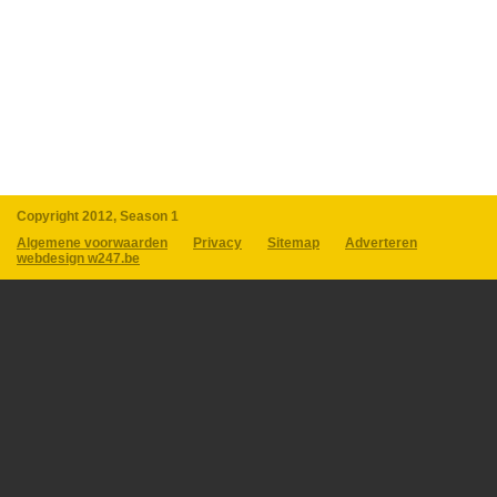
Copyright 2012, Season 1
Algemene voorwaarden
Privacy
Sitemap
Adverteren
webdesign w247.be