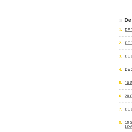
De 
1.
DE 
2.
DE 
3.
DE 
4.
DE 
5.
10 
6.
20 
7.
DE 
8.
10 
LOV