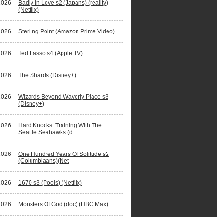
2026
Badly In Love s2 (Japans) (reality)
(Netflix)
2026
Sterling Point (Amazon Prime Video)
2026
Ted Lasso s4 (Apple TV)
2026
The Shards (Disney+)
2026
Wizards Beyond Waverly Place s3
(Disney+)
2026
Hard Knocks: Training With The
Seattle Seahawks (d
2026
One Hundred Years Of Solitude s2
(Columbiaans)(Net
2026
1670 s3 (Pools) (Netflix)
2026
Monsters Of God (doc) (HBO Max)