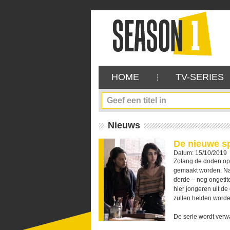
HOME
TV-SERIES
Nieuws
De nieuwe sp
Datum: 15/10/2019
Zolang de doden opn
gemaakt worden. N
derde – nog ongetite
hier jongeren uit d
zullen helden worde
De serie wordt verwa