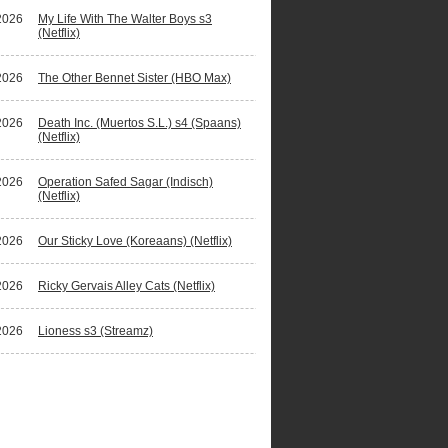
2026
My Life With The Walter Boys s3
(Netflix)
2026
The Other Bennet Sister (HBO Max)
2026
Death Inc. (Muertos S.L.) s4 (Spaans)
(Netflix)
2026
Operation Safed Sagar (Indisch)
(Netflix)
2026
Our Sticky Love (Koreaans) (Netflix)
2026
Ricky Gervais Alley Cats (Netflix)
2026
Lioness s3 (Streamz)