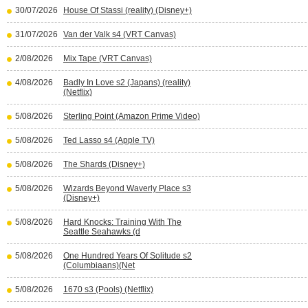
30/07/2026
House Of Stassi (reality) (Disney+)
31/07/2026
Van der Valk s4 (VRT Canvas)
2/08/2026
Mix Tape (VRT Canvas)
4/08/2026
Badly In Love s2 (Japans) (reality)
(Netflix)
5/08/2026
Sterling Point (Amazon Prime Video)
5/08/2026
Ted Lasso s4 (Apple TV)
5/08/2026
The Shards (Disney+)
5/08/2026
Wizards Beyond Waverly Place s3
(Disney+)
5/08/2026
Hard Knocks: Training With The
Seattle Seahawks (d
5/08/2026
One Hundred Years Of Solitude s2
(Columbiaans)(Net
5/08/2026
1670 s3 (Pools) (Netflix)