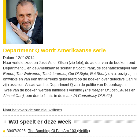
Department Q wordt Amerikaanse serie
Datum: 12/11/2014
Naar verluidt zouden Jussi Adler-Olsen (zie foto), de auteur van de boeken rond
Department Q en de Amerikaanse scenarist Scott Frank, de scenarioschrijver va
Report, The Wolverine, The Interpreter, Out Of Sight, Get Shorty
e.v.a. bezig zijn 
ontwikkelen van een thrillerreeks gebaseerd op de boeken over detective Carl M
zijn assistent Assad van het Department Q van de politie van Kopenhagen.
Twee van de boeken werden inmiddels verfilmd
(The Keeper Of Lost Causes
en
Absent One),
een derde film is in de maak
(A Conspiracy Of Faith).
Naar het overzicht van nieuwsitems
Wat speelt er deze week
30/07/2026
The Bombing Of Pan Am 103 (Netflix)