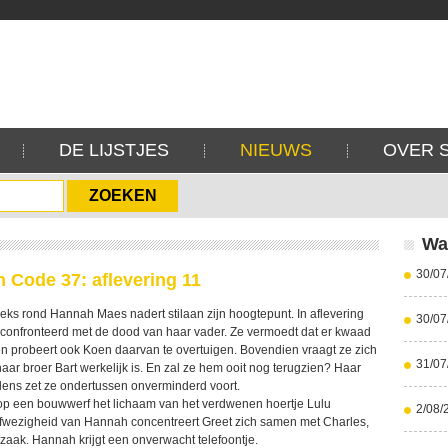
DE LIJSTJES
NIEUWS
OVER 
Wa
30/07
 Code 37: aflevering 11
eeks rond Hannah Maes nadert stilaan zijn hoogtepunt. In aflevering
30/07
confronteerd met de dood van haar vader. Ze vermoedt dat er kwaad
 en probeert ook Koen daarvan te overtuigen. Bovendien vraagt ze zich
31/07
aar broer Bart werkelijk is. En zal ze hem ooit nog terugzien? Haar
elens zet ze ondertussen onverminderd voort.
op een bouwwerf het lichaam van het verdwenen hoertje Lulu
2/08/
fwezigheid van Hannah concentreert Greet zich samen met Charles,
zaak. Hannah krijgt een onverwacht telefoontje.