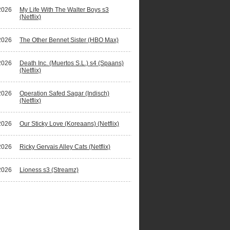
2026
My Life With The Walter Boys s3
(Netflix)
2026
The Other Bennet Sister (HBO Max)
2026
Death Inc. (Muertos S.L.) s4 (Spaans)
(Netflix)
2026
Operation Safed Sagar (Indisch)
(Netflix)
2026
Our Sticky Love (Koreaans) (Netflix)
2026
Ricky Gervais Alley Cats (Netflix)
2026
Lioness s3 (Streamz)