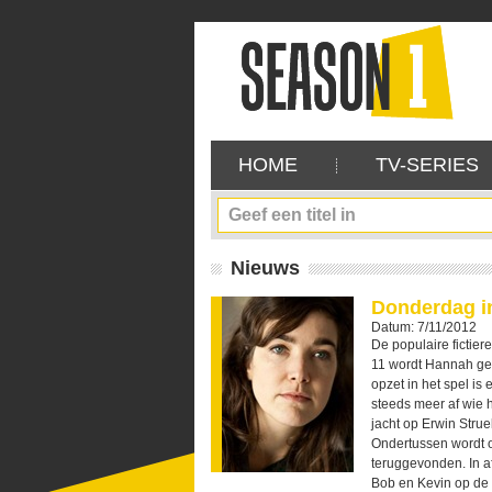
HOME
TV-SERIES
Nieuws
Donderdag in
Datum: 7/11/2012
De populaire fictier
11 wordt Hannah ge
opzet in het spel is
steeds meer af wie h
jacht op Erwin Stru
Ondertussen wordt 
teruggevonden. In a
Bob en Kevin op de 