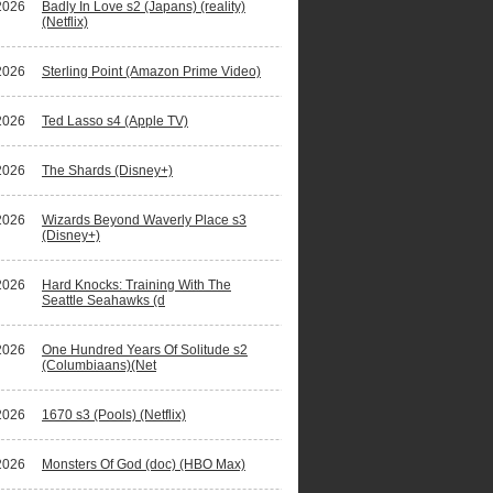
2026
Badly In Love s2 (Japans) (reality)
(Netflix)
2026
Sterling Point (Amazon Prime Video)
2026
Ted Lasso s4 (Apple TV)
2026
The Shards (Disney+)
2026
Wizards Beyond Waverly Place s3
(Disney+)
2026
Hard Knocks: Training With The
Seattle Seahawks (d
2026
One Hundred Years Of Solitude s2
(Columbiaans)(Net
2026
1670 s3 (Pools) (Netflix)
2026
Monsters Of God (doc) (HBO Max)