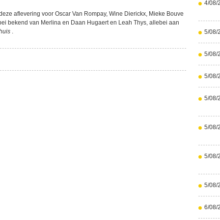
4/08/
in deze aflevering voor Oscar Van Rompay, Wine Dierickx, Mieke Bouve
bei bekend van Merlina en Daan Hugaert en Leah Thys, allebei aan
huis
.
5/08/
5/08/
5/08/
5/08/
5/08/
5/08/
5/08/
6/08/