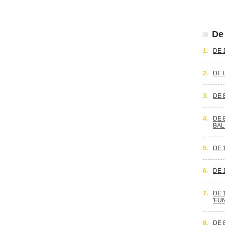
De 
1.
DE 
2.
DE 
3.
DE 
4.
DE 
BAL
5.
DE 
6.
DE 
7.
DE 
'FU
8.
DE 