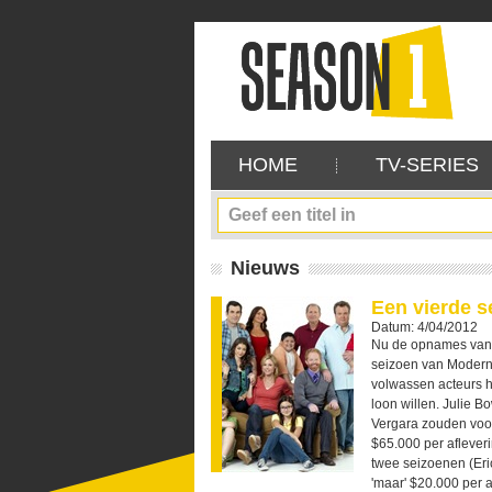
HOME
TV-SERIES
Nieuws
Een vierde s
Datum: 4/04/2012
Nu de opnames van s
seizoen van Modern 
volwassen acteurs h
loon willen. Julie B
Vergara zouden voo
$65.000 per afleveri
twee seizoenen (Eric
'maar' $20.000 per a