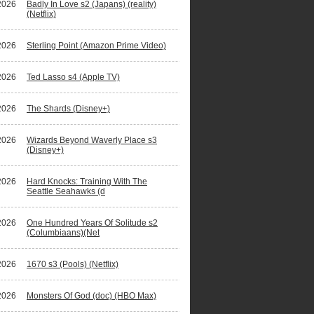
2026
Badly In Love s2 (Japans) (reality)
(Netflix)
2026
Sterling Point (Amazon Prime Video)
2026
Ted Lasso s4 (Apple TV)
2026
The Shards (Disney+)
2026
Wizards Beyond Waverly Place s3
(Disney+)
2026
Hard Knocks: Training With The
Seattle Seahawks (d
2026
One Hundred Years Of Solitude s2
(Columbiaans)(Net
2026
1670 s3 (Pools) (Netflix)
2026
Monsters Of God (doc) (HBO Max)