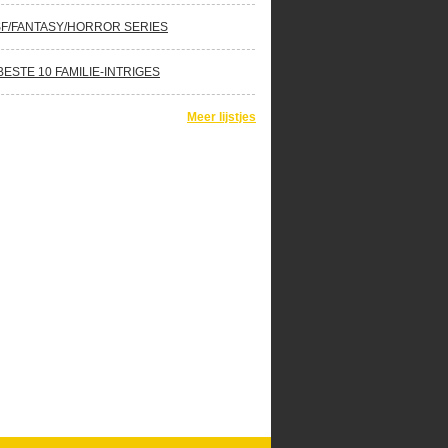
SF/FANTASY/HORROR SERIES
BESTE 10 FAMILIE-INTRIGES
Meer lijstjes