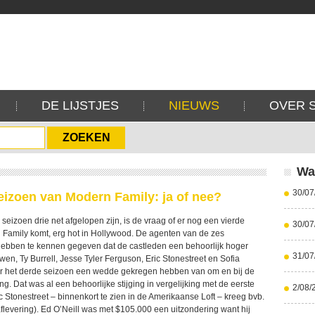
DE LIJSTJES
NIEUWS
OVER 
Wa
30/07
eizoen van Modern Family: ja of nee?
eizoen drie net afgelopen zijn, is de vraag of er nog een vierde
30/07
Family komt, erg hot in Hollywood. De agenten van de zes
ebben te kennen gegeven dat de castleden een behoorlijk hoger
31/07
owen, Ty Burrell, Jesse Tyler Ferguson, Eric Stonestreet en Sofia
r het derde seizoen een wedde gekregen hebben van om en bij de
ng. Dat was al een behoorlijke stijging in vergelijking met de eerste
2/08/
 Stonestreet – binnenkort te zien in de Amerikaanse Loft – kreeg bvb.
flevering). Ed O’Neill was met $105.000 een uitzondering want hij