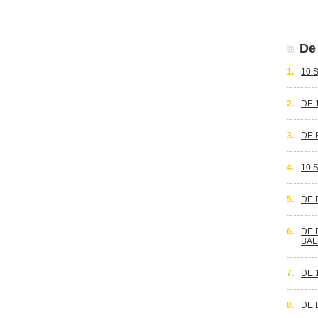
De 
1.
10 
2.
DE 
3.
DE 
4.
10 
5.
DE 
6.
DE 
BAL
7.
DE 
8.
DE 