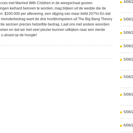
4/08/
 succes met Married With Children in de weegschaal gooien.
ngen keihard beloven te worden, mag blijken uit de wedde die de
n: $200.000 per aflevering, een stijging van maar liefst 207%! En dat
n monsterbedrag want de drie hoofdrolspelers uit The Big Bang Theory
5/08/
rde seizoen precies hetzelfde bedrag. Laat ons met andere woorden
komen en dat we met veel plezier kunnen uitkijken naar een vierde
5/08/
 u alvast op de hoogte!
5/08/
5/08/
5/08/
5/08/
5/08/
6/08/