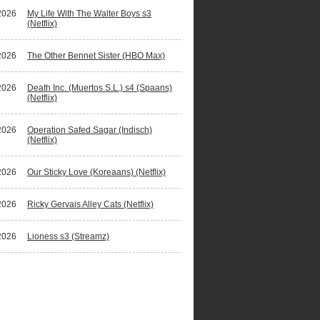
2026
My Life With The Walter Boys s3
(Netflix)
2026
The Other Bennet Sister (HBO Max)
2026
Death Inc. (Muertos S.L.) s4 (Spaans)
(Netflix)
2026
Operation Safed Sagar (Indisch)
(Netflix)
2026
Our Sticky Love (Koreaans) (Netflix)
2026
Ricky Gervais Alley Cats (Netflix)
2026
Lioness s3 (Streamz)