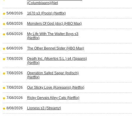
(Columbiaans)(Net
5/08/2026
1670 s3 (Pools) (Netflix)
6/08/2026
Monsters Of God (doc) (HBO Max)
6/08/2026
My Life With The Walter Boys s3
(Netflix)
6/08/2026
The Other Bennet Sister (HBO Max)
7/08/2026
Death Inc. (Muertos S.L.) s4 (Spaans)
(Netflix)
7/08/2026
Operation Safed Sagar (Indisch)
(Netflix)
7/08/2026
Our Sticky Love (Koreaans) (Netflix)
7/08/2026
Ricky Gervais Alley Cats (Netflix)
8/08/2026
Lioness s3 (Streamz)