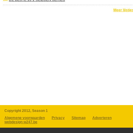
Meer lijstje
Copyright 2012, Season 1
Algemene voorwaarden
Privacy
Sitemap
Adverteren
webdesign w247.be