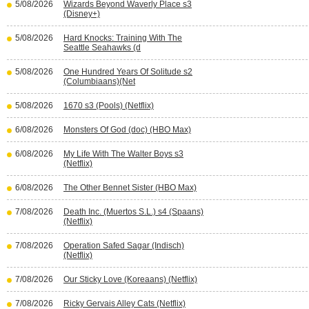
5/08/2026
Wizards Beyond Waverly Place s3
(Disney+)
5/08/2026
Hard Knocks: Training With The
Seattle Seahawks (d
5/08/2026
One Hundred Years Of Solitude s2
(Columbiaans)(Net
5/08/2026
1670 s3 (Pools) (Netflix)
6/08/2026
Monsters Of God (doc) (HBO Max)
6/08/2026
My Life With The Walter Boys s3
(Netflix)
6/08/2026
The Other Bennet Sister (HBO Max)
7/08/2026
Death Inc. (Muertos S.L.) s4 (Spaans)
(Netflix)
7/08/2026
Operation Safed Sagar (Indisch)
(Netflix)
7/08/2026
Our Sticky Love (Koreaans) (Netflix)
7/08/2026
Ricky Gervais Alley Cats (Netflix)