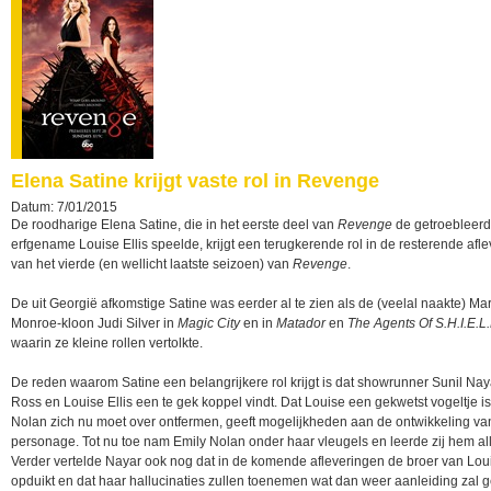
Elena Satine krijgt vaste rol in Revenge
Datum: 7/01/2015
De roodharige Elena Satine, die in het eerste deel van
Revenge
de getroebleerde
erfgename Louise Ellis speelde, krijgt een terugkerende rol in de resterende afl
van het vierde (en wellicht laatste seizoen) van
Revenge
.
De uit Georgië afkomstige Satine was eerder al te zien als de (veelal naakte) Mar
Monroe-kloon Judi Silver in
Magic City
en in
Matador
en
The Agents Of S.H.I.E.L
waarin ze kleine rollen vertolkte.
De reden waarom Satine een belangrijkere rol krijgt is dat showrunner Sunil Na
Ross en Louise Ellis een te gek koppel vindt. Dat Louise een gekwetst vogeltje i
Nolan zich nu moet over ontfermen, geeft mogelijkheden aan de ontwikkeling van
personage. Tot nu toe nam Emily Nolan onder haar vleugels en leerde zij hem al
Verder vertelde Nayar ook nog dat in de komende afleveringen de broer van Lou
opduikt en dat haar hallucinaties zullen toenemen wat dan weer aanleiding zal g