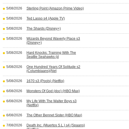
5/08/2026
Sterling Point (Amazon Prime Video)
5/08/2026
Ted Lasso s4 (Apple TV)
5/08/2026
The Shards (Disney+)
5/08/2026
Wizards Beyond Waverly Place s3
(Disney+)
5/08/2026
Hard Knocks: Training With The
Seattle Seahawks (d
5/08/2026
One Hundred Years Of Solitude s2
(Columbiaans)(Net
5/08/2026
1670 s3 (Pools) (Netflix)
6/08/2026
Monsters Of God (doc) (HBO Max)
6/08/2026
My Life With The Walter Boys s3
(Netflix)
6/08/2026
The Other Bennet Sister (HBO Max)
7/08/2026
Death Inc. (Muertos S.L.) s4 (Spaans)