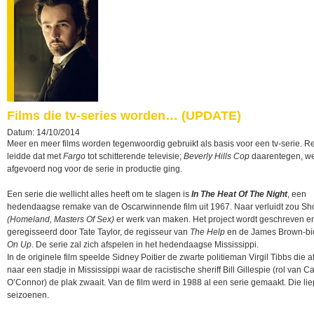
Films die tv-series worden… (UPDATE)
Datum: 14/10/2014
Meer en meer films worden tegenwoordig gebruikt als basis voor een tv-serie. Re
leidde dat met
Fargo
tot schitterende televisie;
Beverly Hills Cop
daarentegen, w
afgevoerd nog voor de serie in productie ging.
Een serie die wellicht alles heeft om te slagen is
In The Heat Of The Night
, een
hedendaagse remake van de Oscarwinnende film uit 1967. Naar verluidt zou S
(Homeland, Masters Of Sex)
er werk van maken. Het project wordt geschreven e
geregisseerd door Tate Taylor, de regisseur van
The Help
en de James Brown-bi
On Up
. De serie zal zich afspelen in het hedendaagse Mississippi.
In de originele film speelde Sidney Poitier de zwarte politieman Virgil Tibbs die a
naar een stadje in Mississippi waar de racistische sheriff Bill Gillespie (rol van Ca
O’Connor) de plak zwaait. Van de film werd in 1988 al een serie gemaakt. Die lie
seizoenen.