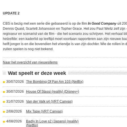
UPDATE 2
CBS is bezig met een serie die gebaseerd is op de film
In Good Company
uit 20
Dennis Quaid, Scarlett Johansson en Topher Grace. Het zou Paul Weitz zelf zijn 
regisseur en scenarist van de film - die het scenario zou schrijven. Het verhaal blij
hetzelfde: een kaderlid op leeftijd moet voortaan rapporteren aan zijn nieuwe ba
helft jonger is en die bovendien het vriendje is van zijn dochter. Wie de rollen in 
zullen spelen is nog niet bekend.
Naar het overzicht van nieuwsitems
Wat speelt er deze week
30/07/2026
The Bombing Of Pan Am 103 (Netflix)
30/07/2026
House Of Stassi (reality) (Disney+)
31/07/2026
Van der Valk s4 (VRT Canvas)
2/08/2026
Mix Tape (VRT Canvas)
4/08/2026
Badly In Love s2 (Japans) (reality)
(Netflix)