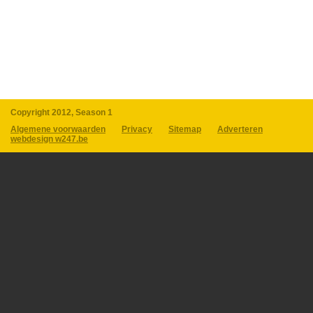
Copyright 2012, Season 1
Algemene voorwaarden
Privacy
Sitemap
Adverteren
webdesign w247.be