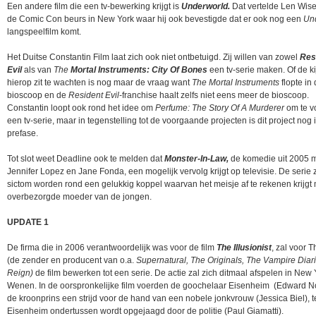
Een andere film die een tv-bewerking krijgt is
Underworld.
Dat vertelde Len Wis
de Comic Con beurs in New York waar hij ook bevestigde dat er ook nog een
Un
langspeelfilm komt.
Het Duitse Constantin Film laat zich ook niet ontbetuigd. Zij willen van zowel
Res
Evil
als van
The
Mortal Instruments: City Of Bones
een tv-serie maken. Of de ki
hierop zit te wachten is nog maar de vraag want
The Mortal Instruments
flopte in
bioscoop en de
Resident Evil
-franchise haalt zelfs niet eens meer de bioscoop.
Constantin loopt ook rond het idee om
Perfume: The Story Of A Murderer
om te v
een tv-serie, maar in tegenstelling tot de voorgaande projecten is dit project nog 
prefase.
Tot slot weet Deadline ook te melden dat
Monster-In-Law,
de komedie uit 2005 
Jennifer Lopez en Jane Fonda, een mogelijk vervolg krijgt op televisie. De serie
sictom worden rond een gelukkig koppel waarvan het meisje af te rekenen krijgt
overbezorgde moeder van de jongen.
UPDATE 1
De firma die in 2006 verantwoordelijk was voor de film
The Illusionist
, zal voor 
(de zender en producent van o.a.
Supernatural, The Originals, The Vampire Diari
Reign)
de film bewerken tot een serie. De actie zal zich ditmaal afspelen in New Y
Wenen. In de oorspronkelijke film voerden de goochelaar Eisenheim (Edward N
de kroonprins een strijd voor de hand van een nobele jonkvrouw (Jessica Biel), te
Eisenheim ondertussen wordt opgejaagd door de politie (Paul Giamatti).