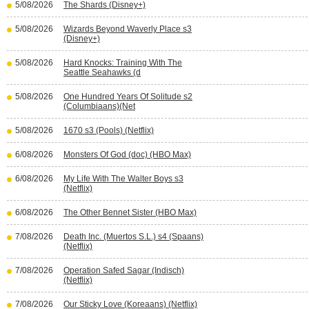
5/08/2026
The Shards (Disney+)
5/08/2026
Wizards Beyond Waverly Place s3
(Disney+)
5/08/2026
Hard Knocks: Training With The
Seattle Seahawks (d
5/08/2026
One Hundred Years Of Solitude s2
(Columbiaans)(Net
5/08/2026
1670 s3 (Pools) (Netflix)
6/08/2026
Monsters Of God (doc) (HBO Max)
6/08/2026
My Life With The Walter Boys s3
(Netflix)
6/08/2026
The Other Bennet Sister (HBO Max)
7/08/2026
Death Inc. (Muertos S.L.) s4 (Spaans)
(Netflix)
7/08/2026
Operation Safed Sagar (Indisch)
(Netflix)
7/08/2026
Our Sticky Love (Koreaans) (Netflix)