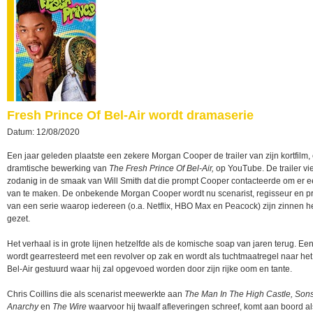
Fresh Prince Of Bel-Air wordt dramaserie
Datum: 12/08/2020
Een jaar geleden plaatste een zekere Morgan Cooper de trailer van zijn kortfilm,
dramtische bewerking van
The Fresh Prince Of Bel-Air,
op YouTube. De trailer vie
zodanig in de smaak van Will Smith dat die prompt Cooper contacteerde om er e
van te maken. De onbekende Morgan Cooper wordt nu scenarist, regisseur en p
van een serie waarop iedereen (o.a. Netflix, HBO Max en Peacock) zijn zinnen h
gezet.
Het verhaal is in grote lijnen hetzelfde als de komische soap van jaren terug. Een
wordt gearresteerd met een revolver op zak en wordt als tuchtmaatregel naar het
Bel-Air gestuurd waar hij zal opgevoed worden door zijn rijke oom en tante.
Chris Coillins die als scenarist meewerkte aan
The Man In The High Castle, Sons
Anarchy
en
The Wire
waarvoor hij twaalf afleveringen schreef, komt aan boord al