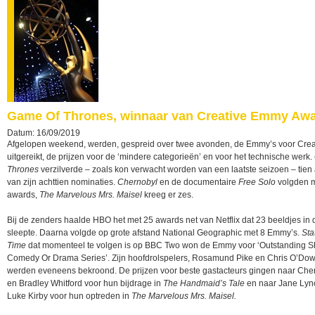
Game Of Thrones, winnaar van Creative Emmy Aw
Datum: 16/09/2019
Afgelopen weekend, werden, gespreid over twee avonden, de Emmy’s voor Creat
uitgereikt, de prijzen voor de ‘mindere categorieën’ en voor het technische werk.
Thrones
verzilverde – zoals kon verwacht worden van een laatste seizoen – tien
van zijn achttien nominaties.
Chernobyl
en de documentaire
Free Solo
volgden 
awards,
The Marvelous Mrs. Maisel
kreeg er zes.
Bij de zenders haalde HBO het met 25 awards net van Netflix dat 23 beeldjes in
sleepte. Daarna volgde op grote afstand National Geographic met 8 Emmy’s.
Sta
Time
dat momenteel te volgen is op BBC Two won de Emmy voor ‘Outstanding S
Comedy Or Drama Series’. Zijn hoofdrolspelers, Rosamund Pike en Chris O’Dow
werden eveneens bekroond. De prijzen voor beste gastacteurs gingen naar Che
en Bradley Whitford voor hun bijdrage in
The Handmaid’s Tale
en naar Jane Lyn
Luke Kirby voor hun optreden in
The Marvelous Mrs. Maisel.