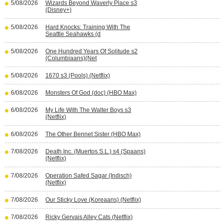
5/08/2026
Wizards Beyond Waverly Place s3
(Disney+)
5/08/2026
Hard Knocks: Training With The
Seattle Seahawks (d
5/08/2026
One Hundred Years Of Solitude s2
(Columbiaans)(Net
5/08/2026
1670 s3 (Pools) (Netflix)
6/08/2026
Monsters Of God (doc) (HBO Max)
6/08/2026
My Life With The Walter Boys s3
(Netflix)
6/08/2026
The Other Bennet Sister (HBO Max)
7/08/2026
Death Inc. (Muertos S.L.) s4 (Spaans)
(Netflix)
7/08/2026
Operation Safed Sagar (Indisch)
(Netflix)
7/08/2026
Our Sticky Love (Koreaans) (Netflix)
7/08/2026
Ricky Gervais Alley Cats (Netflix)