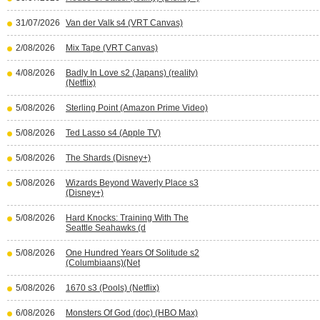
31/07/2026
Van der Valk s4 (VRT Canvas)
2/08/2026
Mix Tape (VRT Canvas)
4/08/2026
Badly In Love s2 (Japans) (reality)
(Netflix)
5/08/2026
Sterling Point (Amazon Prime Video)
5/08/2026
Ted Lasso s4 (Apple TV)
5/08/2026
The Shards (Disney+)
5/08/2026
Wizards Beyond Waverly Place s3
(Disney+)
5/08/2026
Hard Knocks: Training With The
Seattle Seahawks (d
5/08/2026
One Hundred Years Of Solitude s2
(Columbiaans)(Net
5/08/2026
1670 s3 (Pools) (Netflix)
6/08/2026
Monsters Of God (doc) (HBO Max)