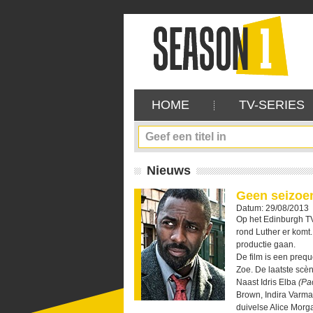
HOME
TV-SERIES
Nieuws
Geen seizoen
Datum: 29/08/2013
Op het Edinburgh TV
rond Luther er komt.
productie gaan.
De film is een preq
Zoe. De laatste scè
Naast Idris Elba
(Pac
Brown, Indira Varm
duivelse Alice Morg