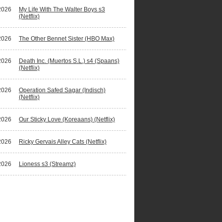
2026
My Life With The Walter Boys s3
(Netflix)
2026
The Other Bennet Sister (HBO Max)
2026
Death Inc. (Muertos S.L.) s4 (Spaans)
(Netflix)
2026
Operation Safed Sagar (Indisch)
(Netflix)
2026
Our Sticky Love (Koreaans) (Netflix)
2026
Ricky Gervais Alley Cats (Netflix)
2026
Lioness s3 (Streamz)