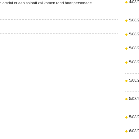
4/08/
en omdat er een spinoff zal komen rond haar personage.
5/08/
5/08/
5/08/
5/08/
5/08/
5/08/
5/08/
6/08/