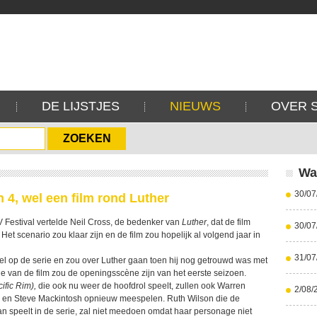
DE LIJSTJES
NIEUWS
OVER 
Wa
30/07
 4, wel een film rond Luther
 Festival vertelde Neil Cross, de bedenker van
Luther
, dat de film
30/07
 Het scenario zou klaar zijn en de film zou hopelijk al volgend jaar in
31/07
uel op de serie en zou over Luther gaan toen hij nog getrouwd was met
ne van de film zou de openingsscène zijn van het eerste seizoen.
ific Rim),
die ook nu weer de hoofdrol speelt, zullen ook Warren
2/08/
a en Steve Mackintosh opnieuw meespelen. Ruth Wilson die de
an speelt in de serie, zal niet meedoen omdat haar personage niet