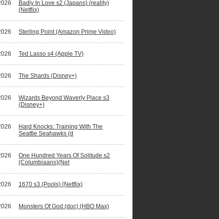
2026
Badly In Love s2 (Japans) (reality)
(Netflix)
2026
Sterling Point (Amazon Prime Video)
2026
Ted Lasso s4 (Apple TV)
2026
The Shards (Disney+)
2026
Wizards Beyond Waverly Place s3
(Disney+)
2026
Hard Knocks: Training With The
Seattle Seahawks (d
2026
One Hundred Years Of Solitude s2
(Columbiaans)(Net
2026
1670 s3 (Pools) (Netflix)
2026
Monsters Of God (doc) (HBO Max)