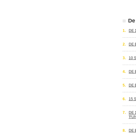
De 
1.
DE 
2.
DE 
3.
10 
4.
DE 
5.
DE 
6.
15 
7.
DE 
'FU
8.
DE 