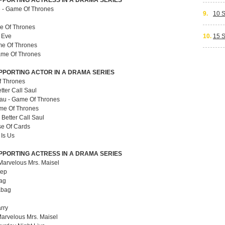
PPORTING ACTRESS IN A DRAMA SERIES
e - Game Of Thrones
9.
10 
e Of Thrones
g Eve
10.
15 
me Of Thrones
ame Of Thrones
PPORTING ACTOR IN A DRAMA SERIES
Of Thrones
tter Call Saul
dau - Game Of Thrones
ame Of Thrones
 Better Call Saul
se Of Cards
 Is Us
PPORTING ACTRESS IN A DRAMA SERIES
 Marvelous Mrs. Maisel
eep
bag
abag
rry
Marvelous Mrs. Maisel