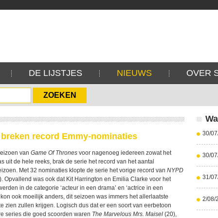
DE LIJSTJES
NIEUWS
OVER 
Wa
30/07
breken record Emmy-nominaties
seizoen van
Game Of Thrones
voor nagenoeg iedereen zowat het
30/07
s uit de hele reeks, brak de serie het record van het aantal
eizoen. Met 32 nominaties klopte de serie het vorige record van
NYPD
31/07
). Opvallend was ook dat Kit Harrington en Emilia Clarke voor het
rden in de categorie ‘acteur in een drama’ en ‘actrice in een
 kon ook moeilijk anders, dit seizoen was immers het allerlaatste
2/08/
te zien zullen krijgen. Logisch dus dat er een soort van eerbetoon
re series die goed scoorden waren
The Marvelous Mrs. Maisel
(20),