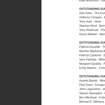
Kate McKinnon - Sat
OUTSTANDING SU
Alan Arkin - The K
Anthony Carrigan - 
Tony Hale - Veep
Stephen Root - Barr
Tony Shalhoub - Th
Henry Winkler - Bar
OUTSTANDING SUP
Patricia Arquette - T
Marsha Stephanie B
Patricia Clarkson - 
Vera Farmiga - Whe
Margaret Qualley - 
Emily Watson - Che
OUTSTANDING SUP
Asante Blackk - Wh
Paul Dano - Escap
John Leguizamo - 
Stellan Skarsgård -
Ben Whishaw - A Ve
Michael K. William