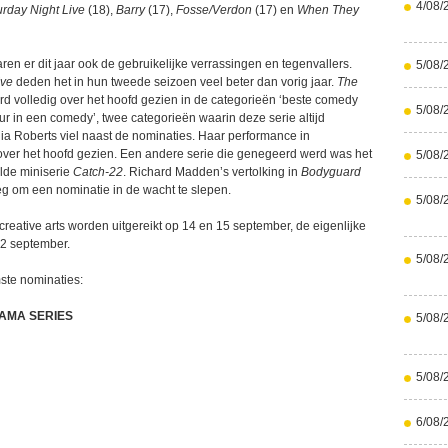
4/08/
urday Night Live
(18),
Barry
(17),
Fosse/Verdon
(17) en
When They
aren er dit jaar ook de gebruikelijke verrassingen en tegenvallers.
5/08/
Eve
deden het in hun tweede seizoen veel beter dan vorig jaar.
The
rd volledig over het hoofd gezien in de categorieën ‘beste comedy
5/08/
eur in een comedy’, twee categorieën waarin deze serie altijd
lia Roberts viel naast de nominaties. Haar performance in
ver het hoofd gezien. Een andere serie die genegeerd werd was het
5/08/
lde miniserie
Catch-22
. Richard Madden’s vertolking in
Bodyguard
eg om een nominatie in de wacht te slepen.
5/08/
reative arts worden uitgereikt op 14 en 15 september, de eigenlijke
2 september.
5/08/
ste nominaties:
AMA SERIES
5/08/
5/08/
6/08/