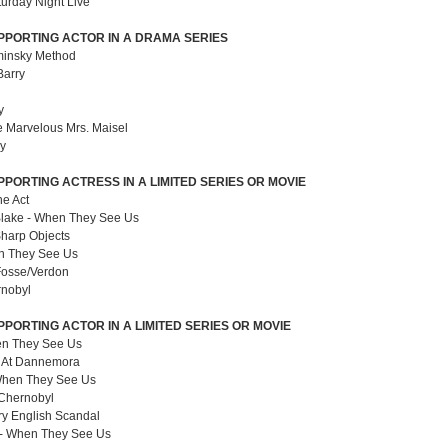
urday Night Live
PPORTING ACTOR IN A DRAMA SERIES
ominsky Method
Barry
y
e Marvelous Mrs. Maisel
ry
PORTING ACTRESS IN A LIMITED SERIES OR MOVIE
he Act
lake - When They See Us
Sharp Objects
n They See Us
Fosse/Verdon
rnobyl
PORTING ACTOR IN A LIMITED SERIES OR MOVIE
en They See Us
e At Dannemora
When They See Us
 Chernobyl
ry English Scandal
s - When They See Us