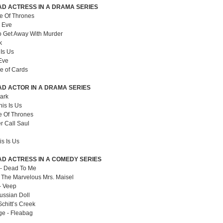
D ACTRESS IN A DRAMA SERIES
e Of Thrones
g Eve
o Get Away With Murder
k
Is Us
 Eve
e of Cards
D ACTOR IN A DRAMA SERIES
ark
his Is Us
e Of Thrones
r Call Saul
is Is Us
D ACTRESS IN A COMEDY SERIES
 - Dead To Me
 The Marvelous Mrs. Maisel
- Veep
ussian Doll
chitt’s Creek
ge - Fleabag