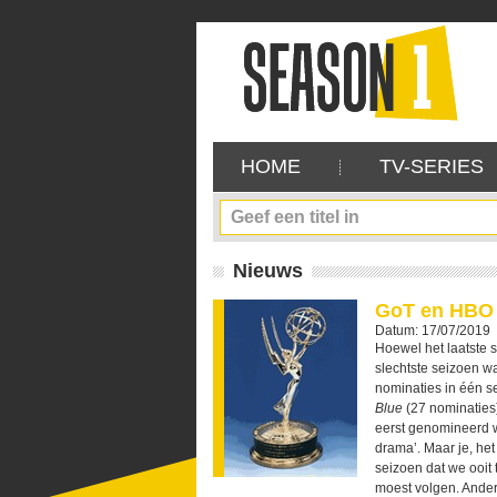
HOME
TV-SERIES
Nieuws
GoT en HBO 
Datum: 17/07/2019
Hoewel het laatste 
slechtste seizoen wa
nominaties in één s
Blue
(27 nominaties
eerst genomineerd we
drama’. Maar je, het
seizoen dat we ooit 
moest volgen. Ande