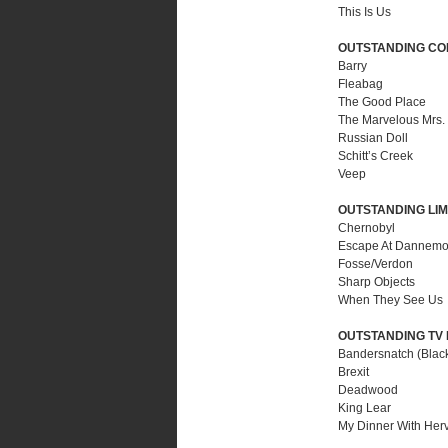
This Is Us
OUTSTANDING CO
Barry
Fleabag
The Good Place
The Marvelous Mrs.
Russian Doll
Schitt’s Creek
Veep
OUTSTANDING LIM
Chernobyl
Escape At Dannemo
Fosse/Verdon
Sharp Objects
When They See Us
OUTSTANDING TV 
Bandersnatch (Black
Brexit
Deadwood
King Lear
My Dinner With Her