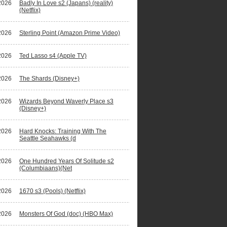
2026
Badly In Love s2 (Japans) (reality)
(Netflix)
2026
Sterling Point (Amazon Prime Video)
2026
Ted Lasso s4 (Apple TV)
2026
The Shards (Disney+)
2026
Wizards Beyond Waverly Place s3
(Disney+)
2026
Hard Knocks: Training With The
Seattle Seahawks (d
2026
One Hundred Years Of Solitude s2
(Columbiaans)(Net
2026
1670 s3 (Pools) (Netflix)
2026
Monsters Of God (doc) (HBO Max)