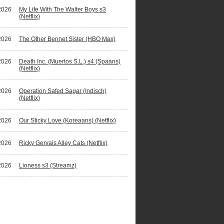
2026
My Life With The Walter Boys s3
(Netflix)
2026
The Other Bennet Sister (HBO Max)
2026
Death Inc. (Muertos S.L.) s4 (Spaans)
(Netflix)
2026
Operation Safed Sagar (Indisch)
(Netflix)
2026
Our Sticky Love (Koreaans) (Netflix)
2026
Ricky Gervais Alley Cats (Netflix)
2026
Lioness s3 (Streamz)