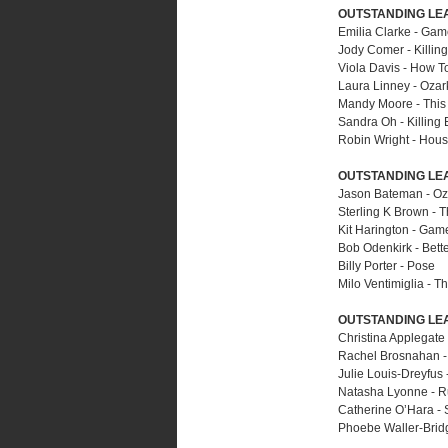
OUTSTANDING LEA
Emilia Clarke - Gam
Jody Comer - Killin
Viola Davis - How T
Laura Linney - Ozar
Mandy Moore - This 
Sandra Oh - Killing
Robin Wright - Hous
OUTSTANDING LEA
Jason Bateman - Oz
Sterling K Brown - T
Kit Harington - Gam
Bob Odenkirk - Bette
Billy Porter - Pose
Milo Ventimiglia - Th
OUTSTANDING LEA
Christina Applegate
Rachel Brosnahan -
Julie Louis-Dreyfus 
Natasha Lyonne - R
Catherine O’Hara - S
Phoebe Waller-Brid