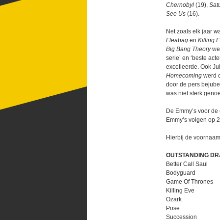
Chernobyl
(19),
Sat
See Us
(16).
Net zoals elk jaar w
Fleabag
en
Killing 
Big Bang Theory
we
serie’ en ‘beste act
excelleerde. Ook Ju
Homecoming
werd o
door de pers bejube
was niet sterk geno
De Emmy’s voor de c
Emmy’s volgen op 2
Hierbij de voornaam
OUTSTANDING DR
Better Call Saul
Bodyguard
Game Of Thrones
Killing Eve
Ozark
Pose
Succession