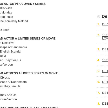
D ACTOR IN A COMEDY SERIES
Black-ish
ck Monday
De 
ood Place
The Kominsky Method
1.
DE 
s Creek
2.
10 
D ACTOR A LIMITED SERIES OR MOVIE
LOV
e Detective
 Escape At Dannemora
3.
DE 
 English Scandal
nobyl
hen They See Us
4.
10 
se/Verdon
5.
DE 
D ACTRESS A LIMITED SERIES Or MOVIE
Objects
 Escape At Dannemora
6.
DE 
hen They See Us
7.
DE 
 They See Us
 Fosse/Verdon
8.
DE 