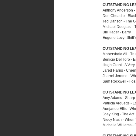
OUTSTANDING LEA
Anthony Anderson - 
Don Cheadle - Bla
Ted Danson - The G
Michael Douglas – 
Bill Hader - Barry
Eugene Levy- Shitt’
OUTSTANDING LEA
Mahershala Ali - Tru
Benicio Del Toro -
Hugh Grant - A Very
Jared Harris - Cher
Jharrel Jerome - W
Sam Rockwell - Fos
OUTSTANDING LEA
Amy Adams - Sharp 
Patricia Arquette -
Aunjanue Ellis - W
Joey King - The Act
Niecy Nash - When
Michelle Williams -