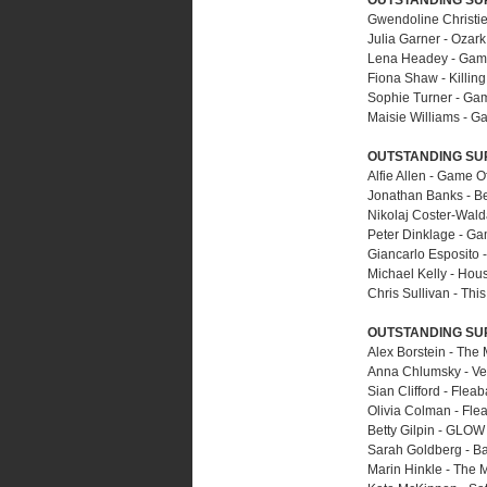
OUTSTANDING SU
Gwendoline Christi
Julia Garner - Ozark
Lena Headey - Gam
Fiona Shaw - Killin
Sophie Turner - Ga
Maisie Williams - G
OUTSTANDING SU
Alfie Allen - Game 
Jonathan Banks - Be
Nikolaj Coster-Wal
Peter Dinklage - G
Giancarlo Esposito -
Michael Kelly - Hou
Chris Sullivan - This
OUTSTANDING SU
Alex Borstein - The
Anna Chlumsky - V
Sian Clifford - Flea
Olivia Colman - Fle
Betty Gilpin - GLOW
Sarah Goldberg - Ba
Marin Hinkle - The 