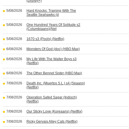
(Disney+)
5/08/2026
Hard Knocks: Training With The
Seattle Seahawks (d
5/08/2026
One Hundred Years Of Solitude s2
(Columbiaans)(Net
5/08/2026
1670 s3 (Pools) (Netflix)
6/08/2026
Monsters Of God (doc) (HBO Max)
6/08/2026
My Life With The Walter Boys s3
(Netflix)
6/08/2026
The Other Bennet Sister (HBO Max)
7/08/2026
Death Inc. (Muertos S.L.) s4 (Spaans)
(Netflix)
7/08/2026
Operation Safed Sagar (Indisch)
(Netflix)
7/08/2026
Our Sticky Love (Koreaans) (Netflix)
7/08/2026
Ricky Gervais Alley Cats (Netflix)