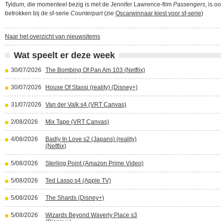
Tyldum, die momenteel bezig is met de Jennifer Lawrence-film
Passengers
, is o
betrokken bij de sf-serie
Counterpart
(zie
Oscarwinnaar kiest voor sf-serie
)
Naar het overzicht van nieuwsitems
Wat speelt er deze week
30/07/2026
The Bombing Of Pan Am 103 (Netflix)
30/07/2026
House Of Stassi (reality) (Disney+)
31/07/2026
Van der Valk s4 (VRT Canvas)
2/08/2026
Mix Tape (VRT Canvas)
4/08/2026
Badly In Love s2 (Japans) (reality)
(Netflix)
5/08/2026
Sterling Point (Amazon Prime Video)
5/08/2026
Ted Lasso s4 (Apple TV)
5/08/2026
The Shards (Disney+)
5/08/2026
Wizards Beyond Waverly Place s3