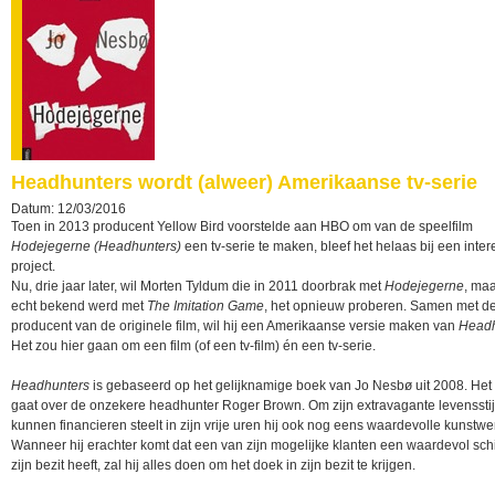
Headhunters wordt (alweer) Amerikaanse tv-serie
Datum: 12/03/2016
Toen in 2013 producent Yellow Bird voorstelde aan HBO om van de speelfilm
Hodejegerne (Headhunters)
een tv-serie te maken, bleef het helaas bij een inte
project.
Nu, drie jaar later, wil Morten Tyldum die in 2011 doorbrak met
Hodejegerne
, ma
echt bekend werd met
The Imitation Game
, het opnieuw proberen. Samen met d
producent van de originele film, wil hij een Amerikaanse versie maken van
Headh
Het zou hier gaan om een film (of een tv-film) én een tv-serie.
Headhunters
is gebaseerd op het gelijknamige boek van Jo Nesbø uit 2008. Het
gaat over de onzekere headhunter Roger Brown. Om zijn extravagante levensstijl
kunnen financieren steelt in zijn vrije uren hij ook nog eens waardevolle kunstwe
Wanneer hij erachter komt dat een van zijn mogelijke klanten een waardevol schil
zijn bezit heeft, zal hij alles doen om het doek in zijn bezit te krijgen.