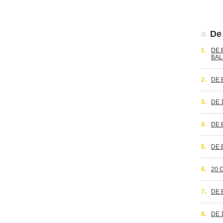
De 
1.
DE 
BAL
2.
DE 
3.
DE 
4.
DE 
5.
DE 
6.
20 
7.
DE 
8.
DE 