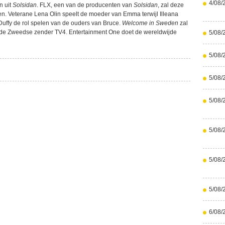
4/08/
n uit
Solsidan
. FLX, een van de producenten van
Solsidan
, zal deze
n. Veterane Lena Olin speelt de moeder van Emma terwijl Illeana
Duffy de rol spelen van de ouders van Bruce.
Welcome in Sweden
zal
op de Zweedse zender TV4. Entertainment One doet de wereldwijde
5/08/
5/08/
5/08/
5/08/
5/08/
5/08/
5/08/
6/08/