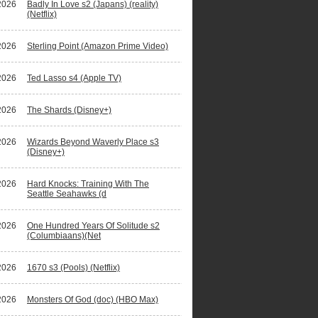
2026
Badly In Love s2 (Japans) (reality)
(Netflix)
2026
Sterling Point (Amazon Prime Video)
2026
Ted Lasso s4 (Apple TV)
2026
The Shards (Disney+)
2026
Wizards Beyond Waverly Place s3
(Disney+)
2026
Hard Knocks: Training With The
Seattle Seahawks (d
2026
One Hundred Years Of Solitude s2
(Columbiaans)(Net
2026
1670 s3 (Pools) (Netflix)
2026
Monsters Of God (doc) (HBO Max)