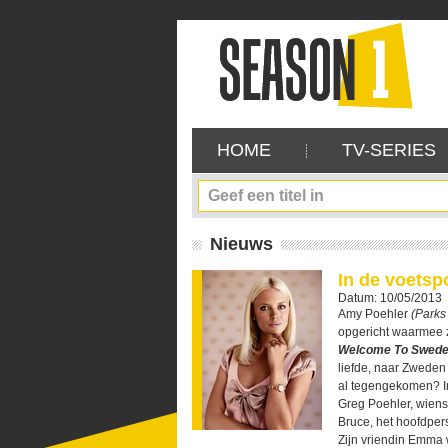
HOME
TV-SERIES
Nieuws
In de voets
Datum: 10/05/2013
Amy Poehler
(Parks
opgericht waarmee z
Welcome To Swed
liefde, naar Zweden
al tegengekomen? I
Greg Poehler, wiens 
Bruce, het hoofdpers
Zijn vriendin Emma 