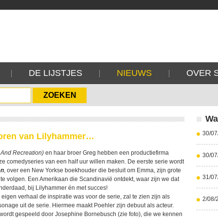
DE LIJSTJES
NIEUWS
OVER 
Wa
30/07
poren van Lilyhammer…
 And Recreation)
en haar broer Greg hebben een productiefirma
30/07
e comedyseries van een half uur willen maken. De eerste serie wordt
en
, over een New Yorkse boekhouder die besluit om Emma, zijn grote
31/07
 te volgen. Een Amerikaan die Scandinavië ontdekt, waar zijn we dat
nderdaad, bij Lilyhammer én met succes!
eigen verhaal de inspiratie was voor de serie, zal te zien zijn als
2/08/
onage uit de serie. Hiermee maakt Poehler zijn debuut als acteur.
wordt gespeeld door Josephine Bornebusch (zie foto), die we kennen