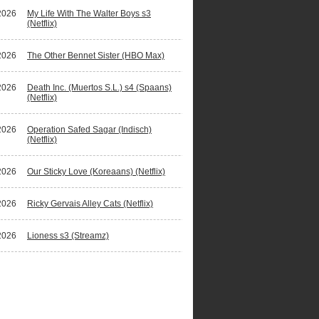
2026
My Life With The Walter Boys s3
(Netflix)
2026
The Other Bennet Sister (HBO Max)
2026
Death Inc. (Muertos S.L.) s4 (Spaans)
(Netflix)
2026
Operation Safed Sagar (Indisch)
(Netflix)
2026
Our Sticky Love (Koreaans) (Netflix)
2026
Ricky Gervais Alley Cats (Netflix)
2026
Lioness s3 (Streamz)