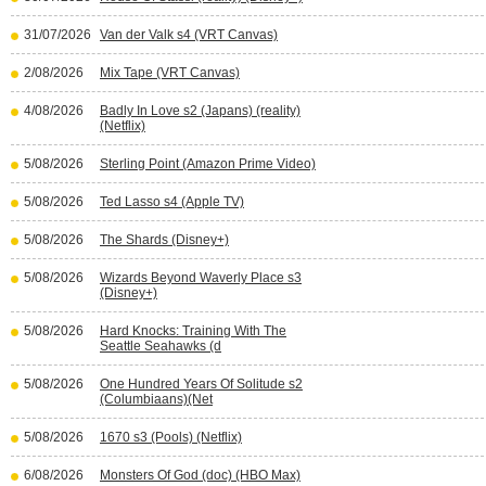
31/07/2026
Van der Valk s4 (VRT Canvas)
2/08/2026
Mix Tape (VRT Canvas)
4/08/2026
Badly In Love s2 (Japans) (reality)
(Netflix)
5/08/2026
Sterling Point (Amazon Prime Video)
5/08/2026
Ted Lasso s4 (Apple TV)
5/08/2026
The Shards (Disney+)
5/08/2026
Wizards Beyond Waverly Place s3
(Disney+)
5/08/2026
Hard Knocks: Training With The
Seattle Seahawks (d
5/08/2026
One Hundred Years Of Solitude s2
(Columbiaans)(Net
5/08/2026
1670 s3 (Pools) (Netflix)
6/08/2026
Monsters Of God (doc) (HBO Max)