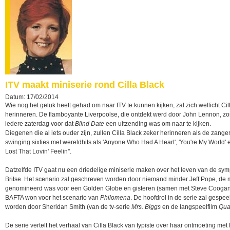
ITV maakt miniserie rond Cilla Black
Datum: 17/02/2014
Wie nog het geluk heeft gehad om naar ITV te kunnen kijken, zal zich wellicht Cil
herinneren. De flamboyante Liverpoolse, die ontdekt werd door John Lennon, zo
iedere zaterdag voor dat
Blind Date
een uitzending was om naar te kijken.
Diegenen die al iets ouder zijn, zullen Cilla Black zeker herinneren als de zanger
swinging sixties met wereldhits als 'Anyone Who Had A Heart', 'You're My World' 
Lost That Lovin' Feelin''.
Datzelfde ITV gaat nu een driedelige miniserie maken over het leven van de sy
Britse. Het scenario zal geschreven worden door niemand minder Jeff Pope, de 
genomineerd was voor een Golden Globe en gisteren (samen met Steve Coogan
BAFTA won voor het scenario van
Philomena
. De hoofdrol in de serie zal gespee
worden door Sheridan Smith (van de tv-serie
Mrs. Biggs
en de langspeelfilm
Quar
De serie vertelt het verhaal van Cilla Black van typiste over haar ontmoeting met