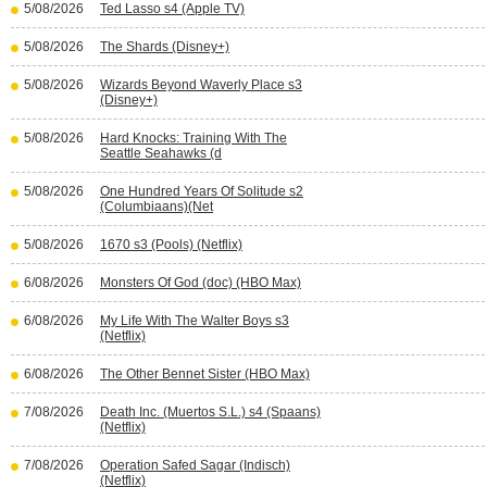
5/08/2026
Ted Lasso s4 (Apple TV)
5/08/2026
The Shards (Disney+)
5/08/2026
Wizards Beyond Waverly Place s3
(Disney+)
5/08/2026
Hard Knocks: Training With The
Seattle Seahawks (d
5/08/2026
One Hundred Years Of Solitude s2
(Columbiaans)(Net
5/08/2026
1670 s3 (Pools) (Netflix)
6/08/2026
Monsters Of God (doc) (HBO Max)
6/08/2026
My Life With The Walter Boys s3
(Netflix)
6/08/2026
The Other Bennet Sister (HBO Max)
7/08/2026
Death Inc. (Muertos S.L.) s4 (Spaans)
(Netflix)
7/08/2026
Operation Safed Sagar (Indisch)
(Netflix)