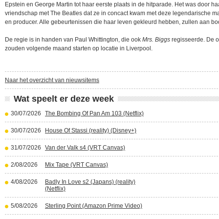
Epstein en George Martin tot haar eerste plaats in de hitparade. Het was door ha
vriendschap met The Beatles dat ze in concact kwam met deze legendarische m
en producer. Alle gebeurtenissen die haar leven gekleurd hebben, zullen aan b
De regie is in handen van Paul Whittington, die ook
Mrs. Biggs
regisseerde. De
zouden volgende maand starten op locatie in Liverpool.
Naar het overzicht van nieuwsitems
Wat speelt er deze week
30/07/2026
The Bombing Of Pan Am 103 (Netflix)
30/07/2026
House Of Stassi (reality) (Disney+)
31/07/2026
Van der Valk s4 (VRT Canvas)
2/08/2026
Mix Tape (VRT Canvas)
4/08/2026
Badly In Love s2 (Japans) (reality)
(Netflix)
5/08/2026
Sterling Point (Amazon Prime Video)